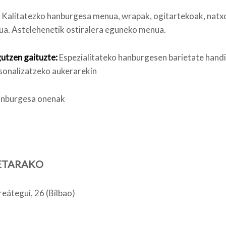
Kalitatezko hanburgesa menua, wrapak, ogitartekoak, natx
a. Astelehenetik ostiralera eguneko menua.
utzen gaituzte:
Espezialitateko hanburgesen barietate handia
sonalizatzeko aukerarekin
nburgesa onenak
ETARAKO
reátegui, 26 (Bilbao)