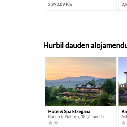
2,992.09 Km
2,
Hurbil dauden alojamend
Hotel & Spa Etxegana
Ba
Barrio Ipiñaburu, 38 (Zeanuri)
As