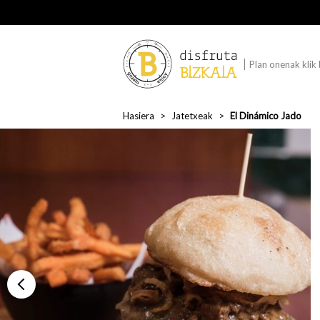
Plan onenak klik
Hasiera
Jatetxeak
El Dinámico Jado