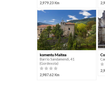
2,979.23 Km
2,
komentu Maitea
Co
Barrio Sandamendi, 41
Ca
(Gordexola)
2,
2,987.62 Km