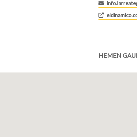
info.larreat
eldinamico.
HEMEN GAU