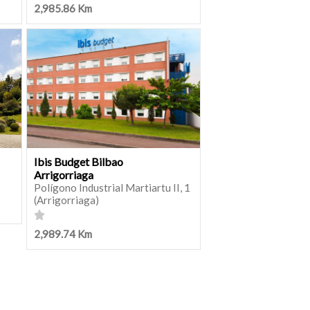
2,985.86 Km
Ibis Budget Bilbao
Arrigorriaga
Polígono Industrial Martiartu II, 1
(Arrigorriaga)
2,989.74 Km