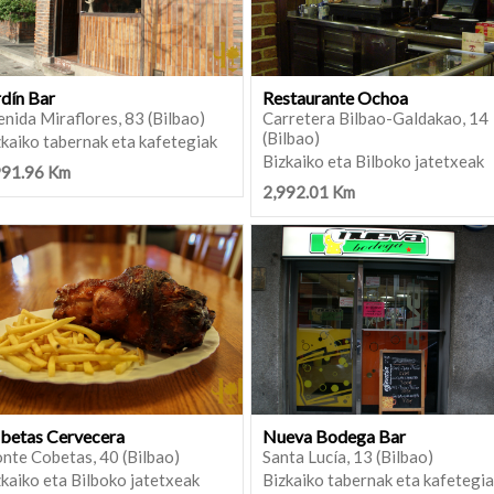
rdín Bar
Restaurante Ochoa
nida Miraflores, 83 (Bilbao)
Carretera Bilbao-Galdakao, 14
(Bilbao)
kaiko tabernak eta kafetegiak
Bizkaiko eta Bilboko jatetxeak
991.96 Km
2,992.01 Km
betas Cervecera
Nueva Bodega Bar
nte Cobetas, 40 (Bilbao)
Santa Lucía, 13 (Bilbao)
kaiko eta Bilboko jatetxeak
Bizkaiko tabernak eta kafetegi