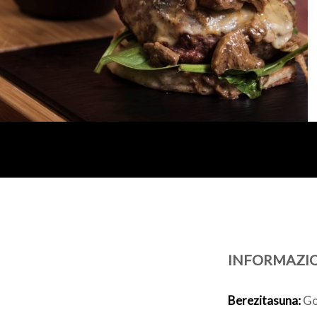
INFORMAZI
Berezitasuna:
Go