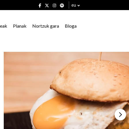
eu
xeak
Planak
Nortzuk gara
Bloga