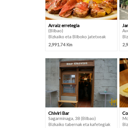
Arraiz erretegia
Ja
(Bilbao)
Ave
Bizkaiko eta Bilboko jatetxeak
Biz
2,991.74 Km
2,
Chiviri Bar
Co
Sagarminaga, 38 (Bilbao)
Mo
Bizkaiko tabernak eta kafetegiak
Biz