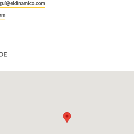
egui@eldinamico.com
com
DE