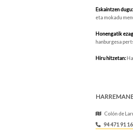
Eskaintzen dugu:
eta mokadu menu
Honengatik ezag
hanburgesa pert
Hiru hitzetan:
Ha
HARREMAN
Colón de Lar
94 471 91 16