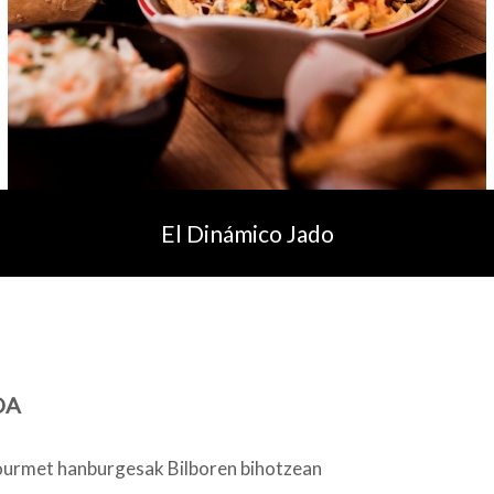
El Dinámico Jado
OA
urmet hanburgesak Bilboren bihotzean