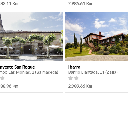
983.11 Km
2,985.61 Km
nvento San Roque
Ibarra
mpo Las Monjas, 2 (Balmaseda)
Barrio Llantada, 11 (Zalla)
988.96 Km
2,989.66 Km