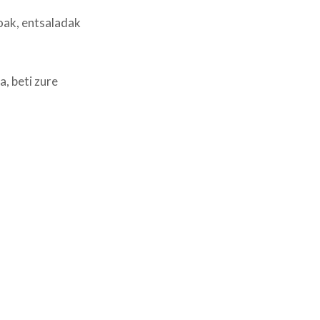
oak, entsaladak
, beti zure