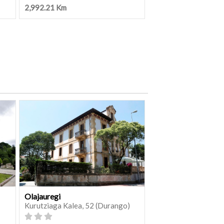
2,992.21 Km
Olajauregi
Kurutziaga Kalea, 52 (Durango)