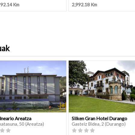
992.14 Km
2,992.18 Km
uak
lneario Areatza
Silken Gran Hotel Durango
katasuna, 50 (Areatza)
Gasteiz Bidea, 2 (Durango)