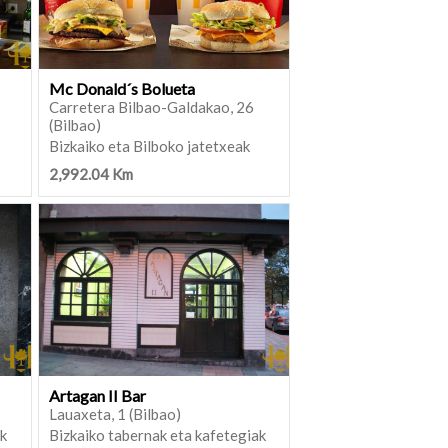
Mc Donald´s Bolueta
Carretera Bilbao-Galdakao, 26
(Bilbao)
Bizkaiko eta Bilboko jatetxeak
2,992.04 Km
Artagan II Bar
Lauaxeta, 1 (Bilbao)
ak
Bizkaiko tabernak eta kafetegiak