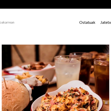
Ostatuak
Jatet
 bakarrean