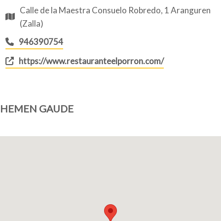
Calle de la Maestra Consuelo Robredo, 1 Aranguren
(Zalla)
946390754
https://www.restauranteelporron.com/
HEMEN GAUDE