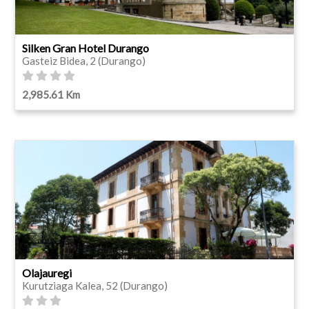
Silken Gran Hotel Durango
Gasteiz Bidea, 2 (Durango)
2,985.61 Km
Olajauregi
Kurutziaga Kalea, 52 (Durango)