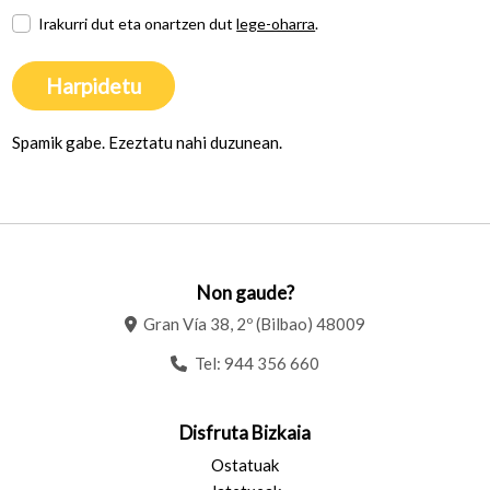
Irakurri dut eta onartzen dut
lege-oharra
.
Harpidetu
Spamik gabe. Ezeztatu nahi duzunean.
Non gaude?
Gran Vía 38, 2º (Bilbao) 48009
Tel:
944 356 660
Disfruta Bizkaia
Ostatuak