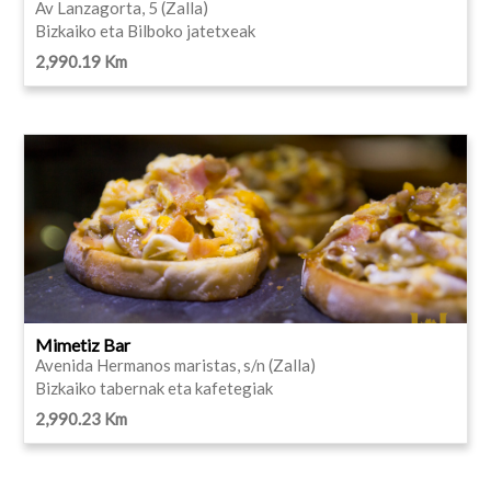
Av Lanzagorta, 5 (Zalla)
Bizkaiko eta Bilboko jatetxeak
2,990.19 Km
Mimetiz Bar
Avenida Hermanos maristas, s/n (Zalla)
Bizkaiko tabernak eta kafetegiak
2,990.23 Km