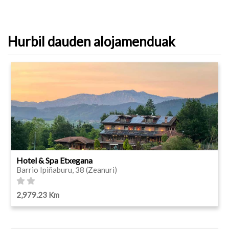
Hurbil dauden alojamenduak
Hotel & Spa Etxegana
Barrio Ipiñaburu, 38 (Zeanuri)
2,979.23 Km