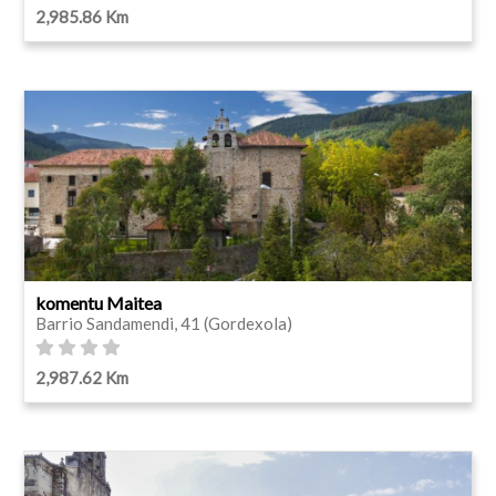
2,985.86 Km
komentu Maitea
Barrio Sandamendi, 41 (Gordexola)
2,987.62 Km