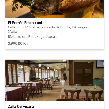
El Porrón Restaurante
Calle de la Maestra Consuelo Robredo, 1 Aranguren
(Zalla)
Bizkaiko eta Bilboko jatetxeak
2,990.00 Km
Zalla Cervecera