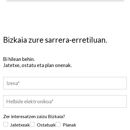
Bizkaia zure sarrera-erretiluan.
Bi hilean behin.
Jatetxe, ostatu eta plan onenak.
Zer interesatzen zaizu Bizkaia?
Jatetxeak
Ostatuak
Planak