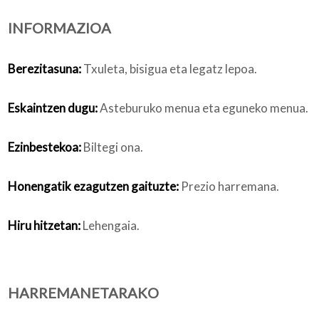
INFORMAZIOA
Nortzuk gara
Berezitasuna:
Txuleta, bisigua eta legatz lepoa.
Eskaintzen dugu:
Asteburuko menua eta eguneko menua.
Bloga
Ezinbestekoa:
Biltegi ona.
Honengatik ezagutzen gaituzte:
Prezio harremana.
Hiru hitzetan:
Lehengaia.
HARREMANETARAKO