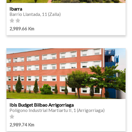
Ibarra
Barrio Llantada, 11 (Zalla)
2,989.66 Km
Ibis Budget Bilbao Arrigorriaga
Polígono Industrial Martiartu II, 1 (Arrigorriaga)
2,989.74 Km