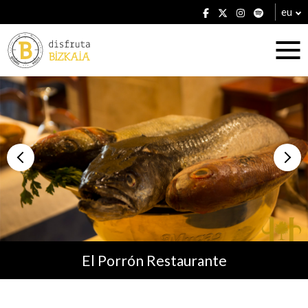
eu
Ostatuak
Jatetxeak
El Porrón Restaurante
Planak