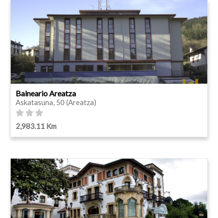
Balneario Areatza
Askatasuna, 50 (Areatza)
2,983.11 Km