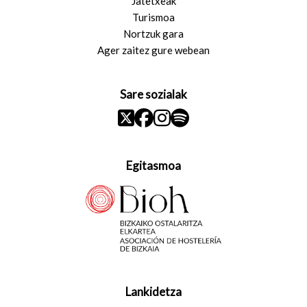
Jatetxeak
Turismoa
Nortzuk gara
Ager zaitez gure webean
Sare sozialak
Egitasmoa
Lankidetza