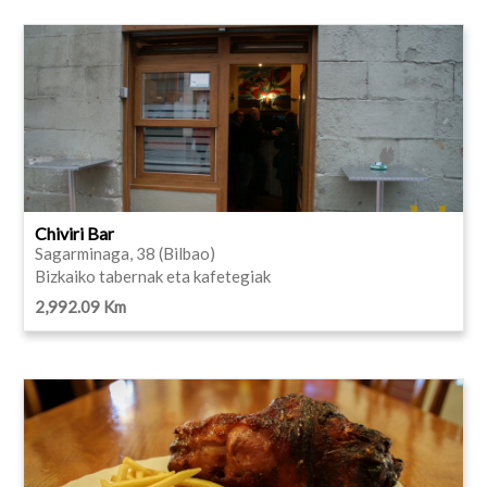
Chiviri Bar
Sagarminaga, 38 (Bilbao)
Bizkaiko tabernak eta kafetegiak
2,992.09 Km