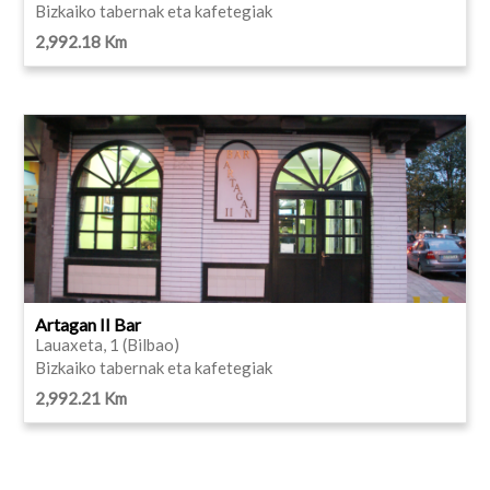
Bizkaiko tabernak eta kafetegiak
2,992.18 Km
Artagan II Bar
Lauaxeta, 1 (Bilbao)
Bizkaiko tabernak eta kafetegiak
2,992.21 Km