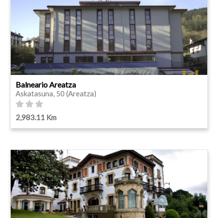
Balneario Areatza
Askatasuna, 50 (Areatza)
2,983.11 Km