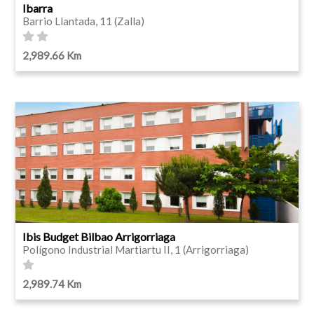
Ibarra
Barrio Llantada, 11 (Zalla)
2,989.66 Km
Ibis Budget Bilbao Arrigorriaga
Polígono Industrial Martiartu II, 1 (Arrigorriaga)
2,989.74 Km