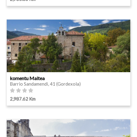
komentu Maitea
Barrio Sandamendi, 41 (Gordexola)
2,987.62 Km