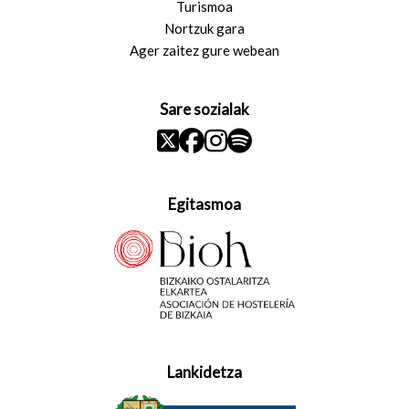
Turismoa
Nortzuk gara
Ager zaitez gure webean
Sare sozialak
Egitasmoa
Lankidetza