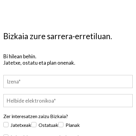
Bizkaia zure sarrera-erretiluan.
Bi hilean behin.
Jatetxe, ostatu eta plan onenak.
Zer interesatzen zaizu Bizkaia?
Jatetxeak
Ostatuak
Planak