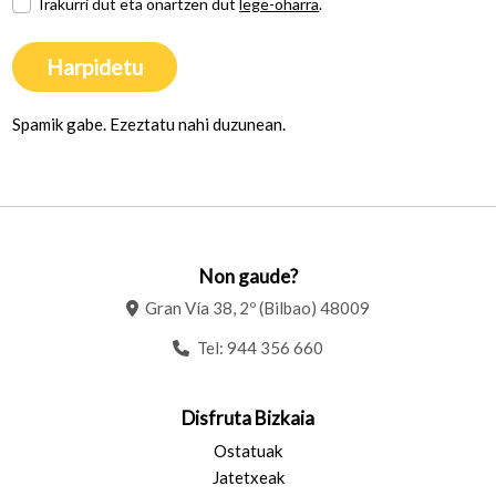
Irakurri dut eta onartzen dut
lege-oharra
.
Harpidetu
Spamik gabe. Ezeztatu nahi duzunean.
Non gaude?
Gran Vía 38, 2º (Bilbao) 48009
Tel:
944 356 660
Disfruta Bizkaia
Ostatuak
Jatetxeak