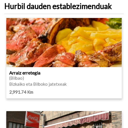
Hurbil dauden establezimenduak
Arraiz erretegia
(Bilbao)
Bizkaiko eta Bilboko jatetxeak
2,991.74 Km