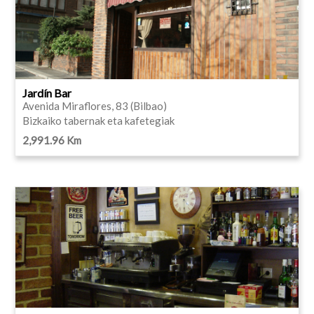
Jardín Bar
Avenida Miraflores, 83 (Bilbao)
Bizkaiko tabernak eta kafetegiak
2,991.96 Km