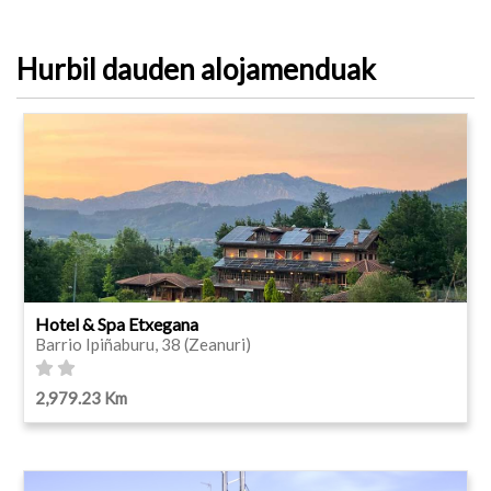
Hurbil dauden alojamenduak
Hotel & Spa Etxegana
Barrio Ipiñaburu, 38 (Zeanuri)
2,979.23 Km