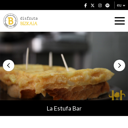
eu
Ostatuak
Jatetxeak
La Estufa Bar
Planak