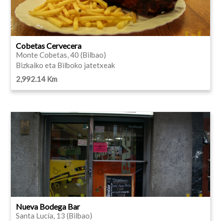
Cobetas Cervecera
Monte Cobetas, 40 (Bilbao)
Bizkaiko eta Bilboko jatetxeak
2,992.14 Km
Nueva Bodega Bar
Santa Lucía, 13 (Bilbao)