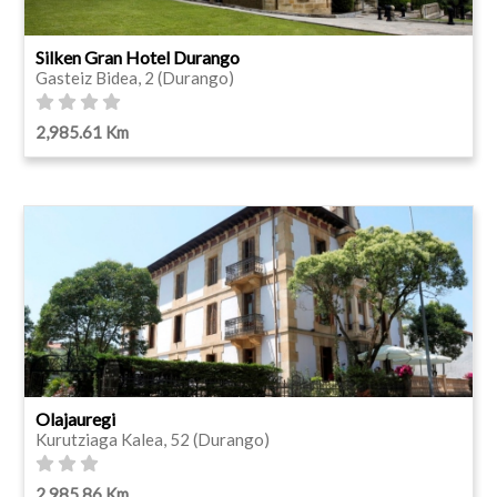
Silken Gran Hotel Durango
Gasteiz Bidea, 2 (Durango)
2,985.61 Km
Olajauregi
Kurutziaga Kalea, 52 (Durango)
2,985.86 Km