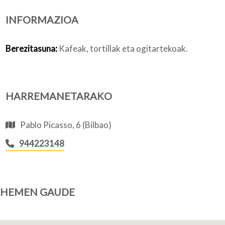
INFORMAZIOA
Nortzuk gara
Berezitasuna:
Kafeak, tortillak eta ogitartekoak.
Bloga
HARREMANETARAKO
Pablo Picasso, 6 (Bilbao)
944223148
HEMEN GAUDE