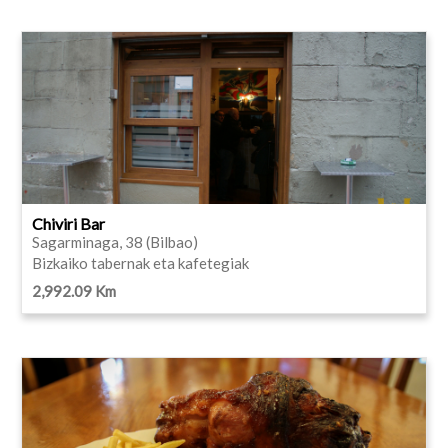
Chiviri Bar
Sagarminaga, 38 (Bilbao)
Bizkaiko tabernak eta kafetegiak
2,992.09 Km