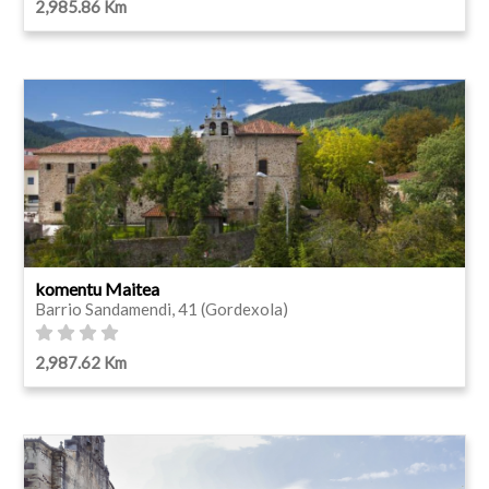
2,985.86 Km
komentu Maitea
Barrio Sandamendi, 41 (Gordexola)
2,987.62 Km