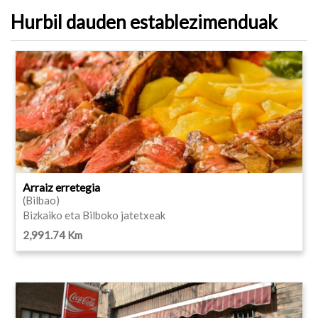
Hurbil dauden establezimenduak
Arraiz erretegia
(Bilbao)
Bizkaiko eta Bilboko jatetxeak
2,991.74 Km