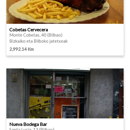
Cobetas Cervecera
Monte Cobetas, 40 (Bilbao)
Bizkaiko eta Bilboko jatetxeak
2,992.14 Km
Nueva Bodega Bar
Santa Lucía, 13 (Bilbao)