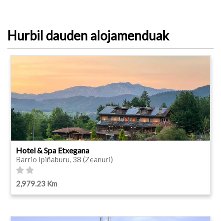
Hurbil dauden alojamenduak
Hotel & Spa Etxegana
Barrio Ipiñaburu, 38 (Zeanuri)
2,979.23 Km