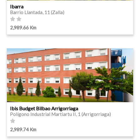
Ibarra
Barrio Llantada, 11 (Zalla)
2,989.66 Km
Ibis Budget Bilbao Arrigorriaga
Polígono Industrial Martiartu II, 1 (Arrigorriaga)
2,989.74 Km