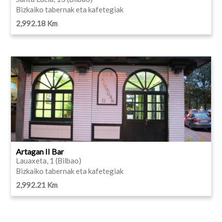
Bizkaiko tabernak eta kafetegiak
2,992.18 Km
Artagan II Bar
Lauaxeta, 1 (Bilbao)
Bizkaiko tabernak eta kafetegiak
2,992.21 Km