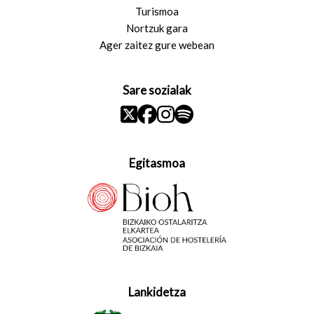
Turismoa
Nortzuk gara
Ager zaitez gure webean
Sare sozialak
Egitasmoa
Lankidetza