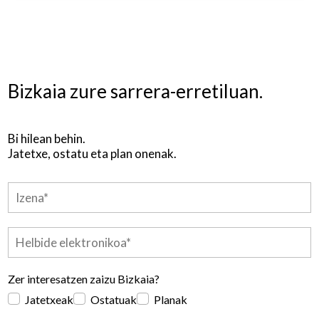
Bizkaia zure sarrera-erretiluan.
Bi hilean behin.
Jatetxe, ostatu eta plan onenak.
Zer interesatzen zaizu Bizkaia?
Jatetxeak
Ostatuak
Planak