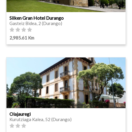
Silken Gran Hotel Durango
Gasteiz Bidea, 2 (Durango)
2,985.61 Km
Olajauregi
Kurutziaga Kalea, 52 (Durango)