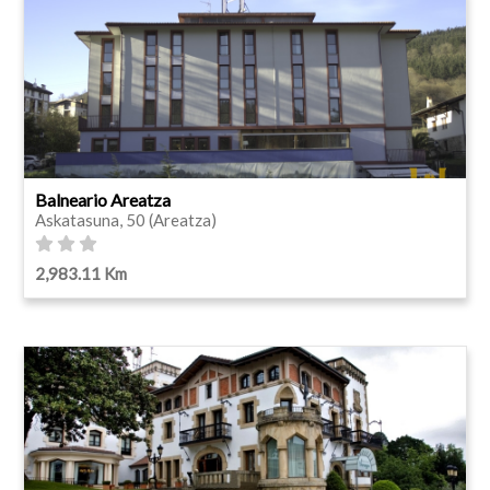
Balneario Areatza
Askatasuna, 50 (Areatza)
2,983.11 Km