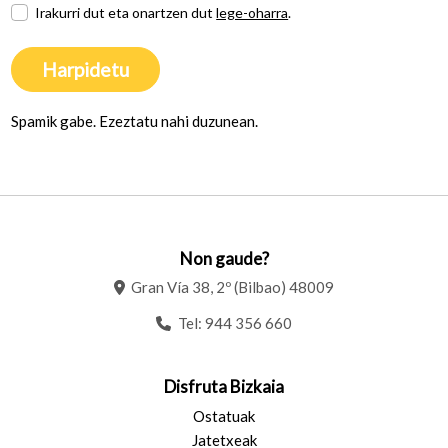
Irakurri dut eta onartzen dut
lege-oharra
.
Harpidetu
Spamik gabe. Ezeztatu nahi duzunean.
Non gaude?
Gran Vía 38, 2º (Bilbao) 48009
Tel:
944 356 660
Disfruta Bizkaia
Ostatuak
Jatetxeak