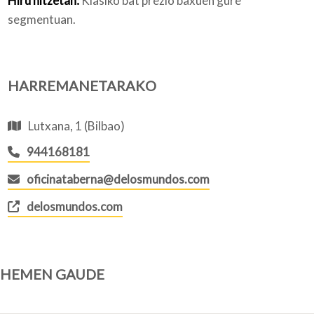
Hiru hitzetan:
Klasiko bat prezio baxuen gure
segmentuan.
HARREMANETARAKO
Lutxana, 1 (Bilbao)
944168181
oficinataberna@delosmundos.com
delosmundos.com
HEMEN GAUDE