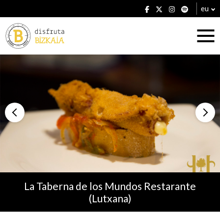
eu
Ostatuak
Jatetxeak
La Taberna de los Mundos Restarante
(Lutxana)
Planak