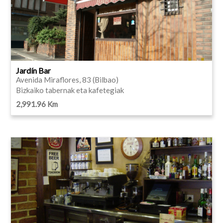
Jardín Bar
Avenida Miraflores, 83 (Bilbao)
Bizkaiko tabernak eta kafetegiak
2,991.96 Km