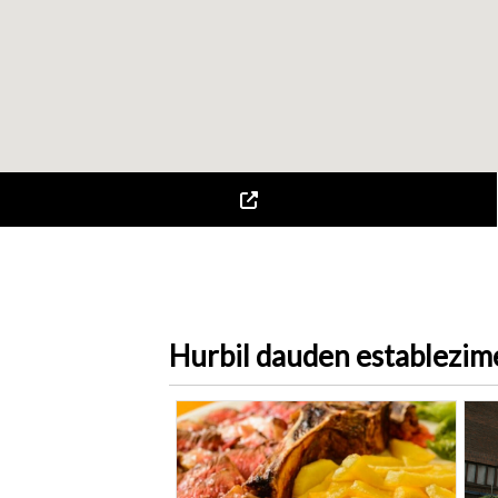
Hurbil dauden establezi