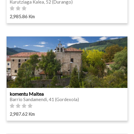
Kurutziaga Kalea, 52 (Durango)
2,985.86 Km
komentu Maitea
Barrio Sandamendi, 41 (Gordexola)
2,987.62 Km