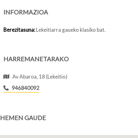
INFORMAZIOA
Nortzuk gara
Berezitasuna:
Lekeitiarra gaueko klasiko bat.
Bloga
HARREMANETARAKO
Av Abaroa, 18 (Lekeitio)
946840092
HEMEN GAUDE