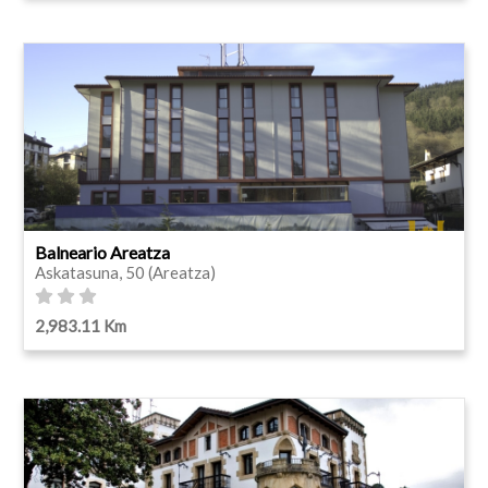
Balneario Areatza
Askatasuna, 50 (Areatza)
2,983.11 Km