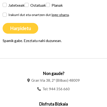
Jatetxeak
Ostatuak
Planak
Irakurri dut eta onartzen dut
lege-oharra
.
Harpidetu
Spamik gabe. Ezeztatu nahi duzunean.
Non gaude?
Gran Vía 38, 2º (Bilbao) 48009
Tel:
944 356 660
Disfruta Bizkaia