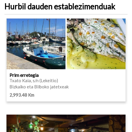
Hurbil dauden establezimenduak
Prim erretegia
Txato Kaia, s/n (Lekeitio)
Bizkaiko eta Bilboko jatetxeak
2,993.48 Km