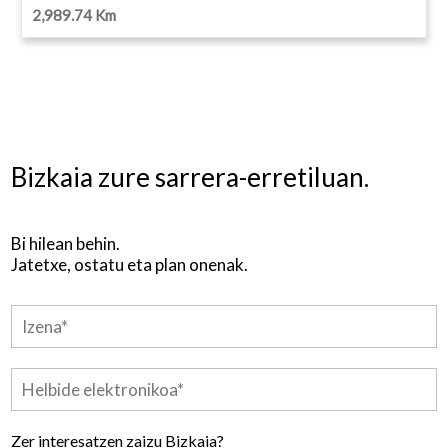
2,989.74 Km
Bizkaia zure sarrera-erretiluan.
Bi hilean behin.
Jatetxe, ostatu eta plan onenak.
Zer interesatzen zaizu Bizkaia?