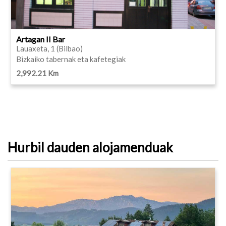
Artagan II Bar
Lauaxeta, 1 (Bilbao)
Bizkaiko tabernak eta kafetegiak
2,992.21 Km
Hurbil dauden alojamenduak