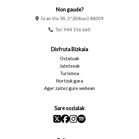
Non gaude?
Gran Vía 38, 2º (Bilbao) 48009
Tel:
944 356 660
Disfruta Bizkaia
Ostatuak
Jatetxeak
Turismoa
Nortzuk gara
Ager zaitez gure webean
Sare sozialak