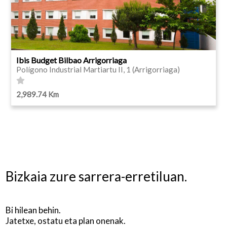
Ibis Budget Bilbao Arrigorriaga
Polígono Industrial Martiartu II, 1 (Arrigorriaga)
2,989.74 Km
Bizkaia zure sarrera-erretiluan.
Bi hilean behin.
Jatetxe, ostatu eta plan onenak.