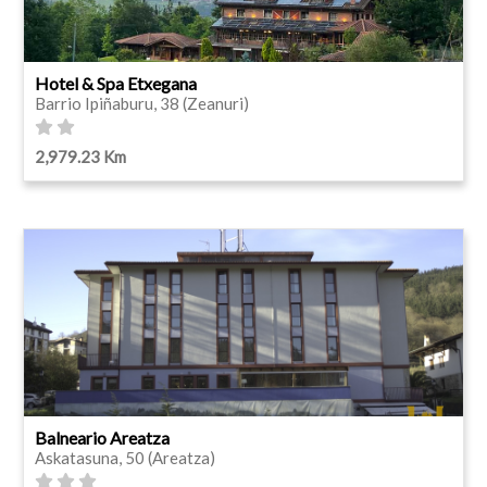
Hotel & Spa Etxegana
Barrio Ipiñaburu, 38 (Zeanuri)
2,979.23 Km
Balneario Areatza
Askatasuna, 50 (Areatza)