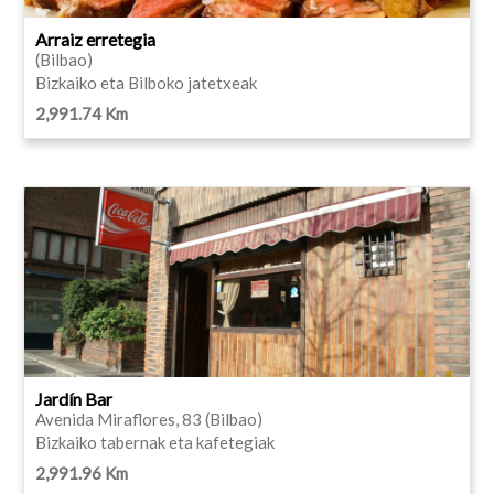
Arraiz erretegia
(Bilbao)
Bizkaiko eta Bilboko jatetxeak
2,991.74 Km
Jardín Bar
Avenida Miraflores, 83 (Bilbao)
Bizkaiko tabernak eta kafetegiak
2,991.96 Km