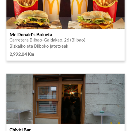
Mc Donald´s Bolueta
Carretera Bilbao-Galdakao, 26 (Bilbao)
Bizkaiko eta Bilboko jatetxeak
2,992.04 Km
Chiviri Bar