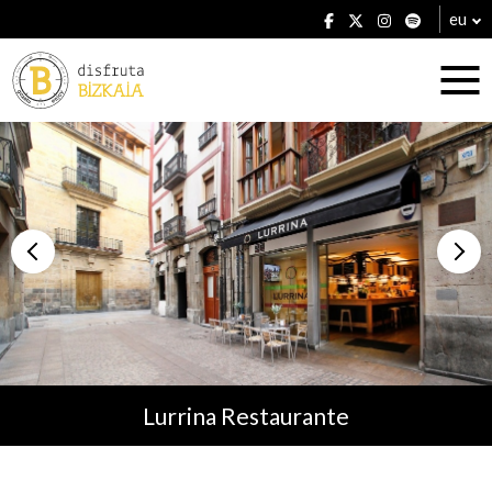
eu
Ostatuak
Jatetxeak
Lurrina Restaurante
Planak