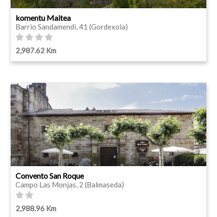
komentu Maitea
Barrio Sandamendi, 41 (Gordexola)
2,987.62 Km
Convento San Roque
Campo Las Monjas, 2 (Balmaseda)
2,988.96 Km