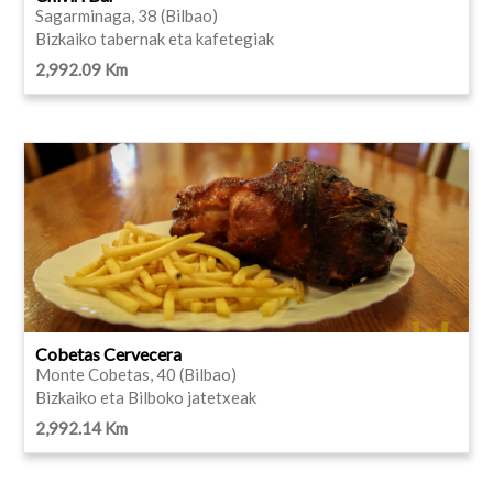
Sagarminaga, 38 (Bilbao)
Bizkaiko tabernak eta kafetegiak
2,992.09 Km
Cobetas Cervecera
Monte Cobetas, 40 (Bilbao)
Bizkaiko eta Bilboko jatetxeak
2,992.14 Km