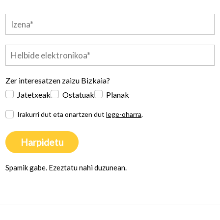
Zer interesatzen zaizu Bizkaia?
Jatetxeak
Ostatuak
Planak
Irakurri dut eta onartzen dut
lege-oharra
.
Harpidetu
Spamik gabe. Ezeztatu nahi duzunean.