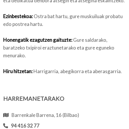
eta dedikatua denbora atsegin eta atsegina eskaintzeko.
Ezinbestekoa:
Ostra bat hartu, gure muskuiluak probatu
edo postrea hartu.
Honengatik ezagutzen gaituzte:
Gure saldarako,
baratzeko txipiroi eraztunetarako eta gure eguneko
menurako.
Hiru hitzetan:
Harrigarria, abegikorra eta aberasgarria.
HARREMANETARAKO
Barrenkale Barrena, 16 (Bilbao)
94 416 32 77