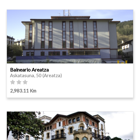
Balneario Areatza
Askatasuna, 50 (Areatza)
2,983.11 Km