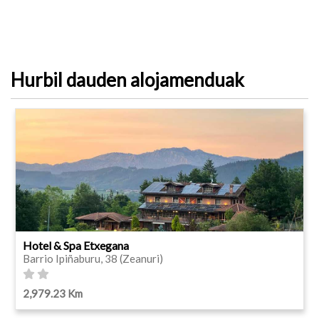
Hurbil dauden alojamenduak
Hotel & Spa Etxegana
Barrio Ipiñaburu, 38 (Zeanuri)
2,979.23 Km