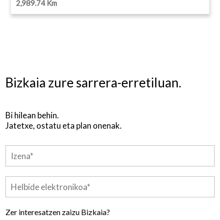
2,989.74 Km
Bizkaia zure sarrera-erretiluan.
Bi hilean behin.
Jatetxe, ostatu eta plan onenak.
Zer interesatzen zaizu Bizkaia?