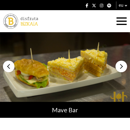
eu
Ostatuak
Jatetxeak
Mave Bar
Planak