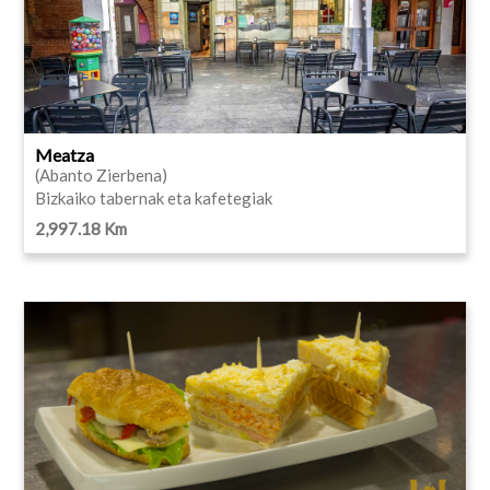
Meatza
(Abanto Zierbena)
Bizkaiko tabernak eta kafetegiak
2,997.18 Km