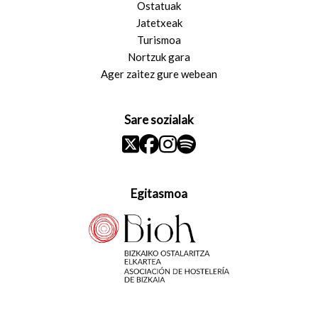
Ostatuak
Jatetxeak
Turismoa
Nortzuk gara
Ager zaitez gure webean
Sare sozialak
Egitasmoa