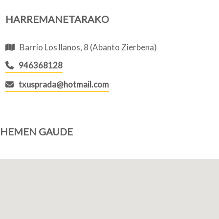
HARREMANETARAKO
Nortzuk gara
Barrio Los llanos, 8 (Abanto Zierbena)
946368128
txusprada@hotmail.com
Bloga
HEMEN GAUDE