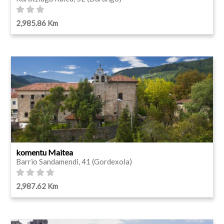
2,985.86 Km
komentu Maitea
Barrio Sandamendi, 41 (Gordexola)
2,987.62 Km