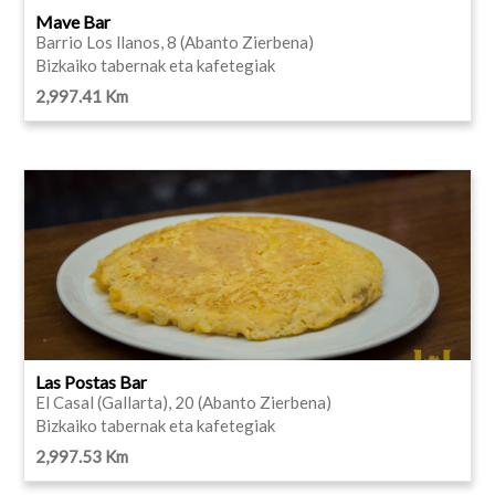
Mave Bar
Barrio Los llanos, 8 (Abanto Zierbena)
Bizkaiko tabernak eta kafetegiak
2,997.41 Km
Las Postas Bar
El Casal (Gallarta), 20 (Abanto Zierbena)
Bizkaiko tabernak eta kafetegiak
2,997.53 Km