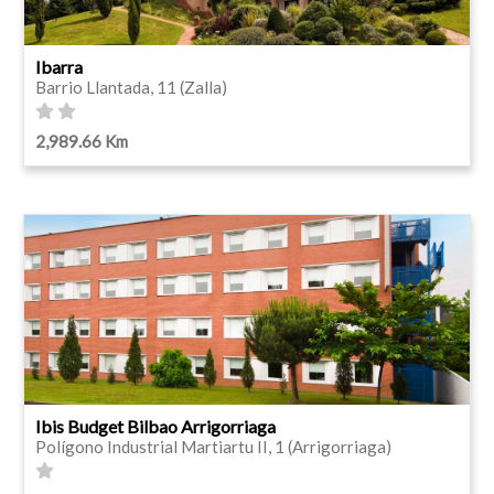
Ibarra
Barrio Llantada, 11 (Zalla)
2,989.66 Km
Ibis Budget Bilbao Arrigorriaga
Polígono Industrial Martiartu II, 1 (Arrigorriaga)