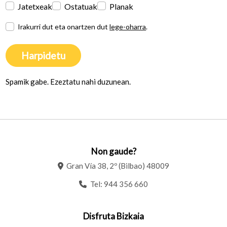
Jatetxeak
Ostatuak
Planak
Irakurri dut eta onartzen dut
lege-oharra
.
Harpidetu
Spamik gabe. Ezeztatu nahi duzunean.
Non gaude?
Gran Vía 38, 2º (Bilbao) 48009
Tel:
944 356 660
Disfruta Bizkaia