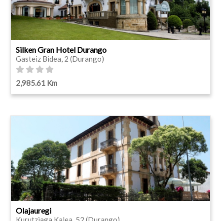
Silken Gran Hotel Durango
Gasteiz Bidea, 2 (Durango)
2,985.61 Km
Olajauregi
Kurutziaga Kalea, 52 (Durango)