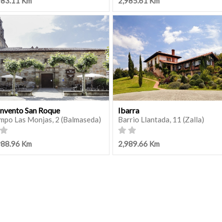
983.11 Km
2,985.61 Km
nvento San Roque
Ibarra
mpo Las Monjas, 2 (Balmaseda)
Barrio Llantada, 11 (Zalla)
988.96 Km
2,989.66 Km