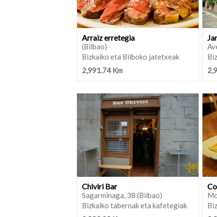
Arraiz erretegia
Ja
(Bilbao)
Ave
Bizkaiko eta Bilboko jatetxeak
Biz
2,991.74 Km
2,
Chiviri Bar
Co
Sagarminaga, 38 (Bilbao)
Mo
Bizkaiko tabernak eta kafetegiak
Biz