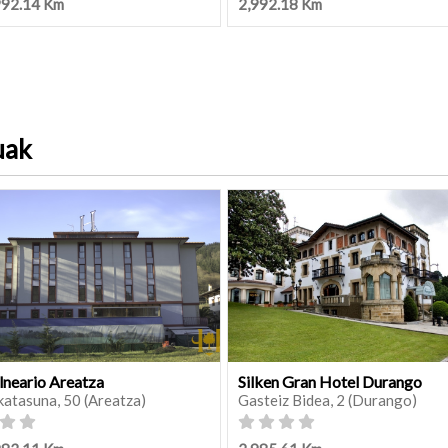
992.14 Km
2,992.18 Km
uak
lneario Areatza
Silken Gran Hotel Durango
katasuna, 50 (Areatza)
Gasteiz Bidea, 2 (Durango)