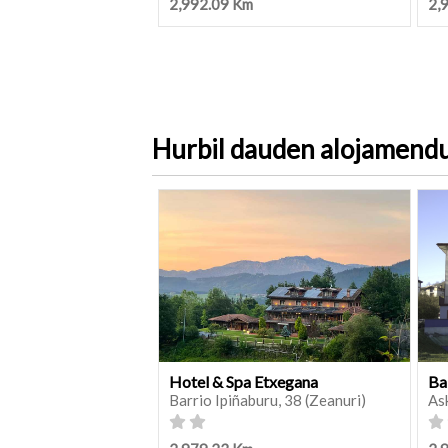
2,992.09 Km
2,
Hurbil dauden alojamend
Hotel & Spa Etxegana
Ba
Barrio Ipiñaburu, 38 (Zeanuri)
As