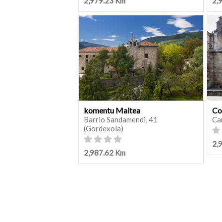
2,979.23 Km
2,
komentu Maitea
Co
Barrio Sandamendi, 41
Ca
(Gordexola)
2,
2,987.62 Km