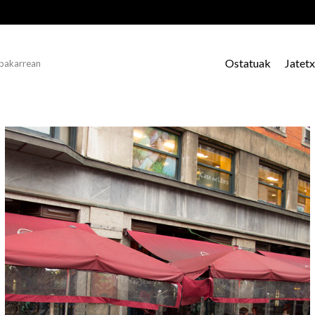
Ostatuak
Jatet
 bakarrean