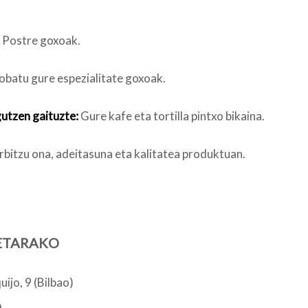
Postre goxoak.
obatu gure espezialitate goxoak.
utzen gaituzte:
Gure kafe eta tortilla pintxo bikaina.
bitzu ona, adeitasuna eta kalitatea produktuan.
ETARAKO
ijo, 9 (Bilbao)
0