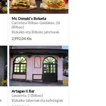
Mc Donald´s Bolueta
Carretera Bilbao-Galdakao, 26
(Bilbao)
Bizkaiko eta Bilboko jatetxeak
2,992.04 Km
Artagan II Bar
Lauaxeta, 1 (Bilbao)
ak
Bizkaiko tabernak eta kafetegiak