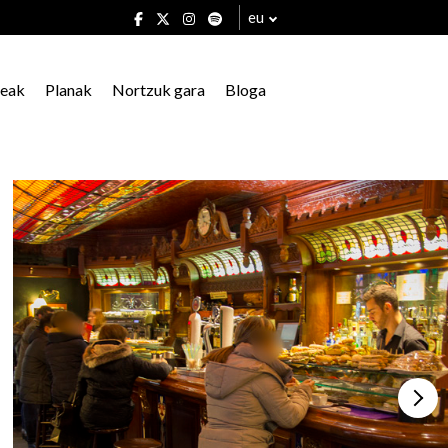
eu
xeak
Planak
Nortzuk gara
Bloga