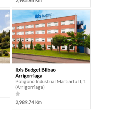
2,985.86 Km
Ibis Budget Bilbao
Arrigorriaga
Polígono Industrial Martiartu II, 1
(Arrigorriaga)
2,989.74 Km