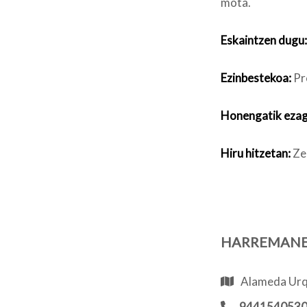
mota.
Eskaintzen dugu:
Ezinbestekoa:
Pr
Honengatik ezag
Hiru hitzetan:
Zer
HARREMAN
Alameda Urqu
944154053