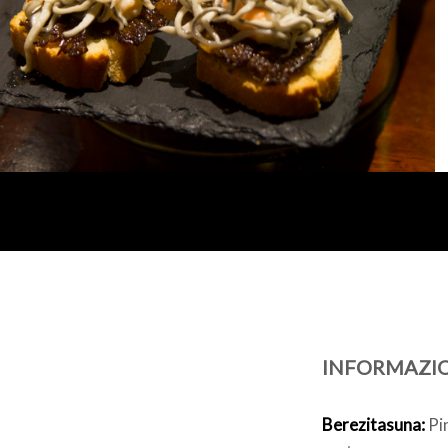
INFORMAZI
Berezitasuna:
Pin