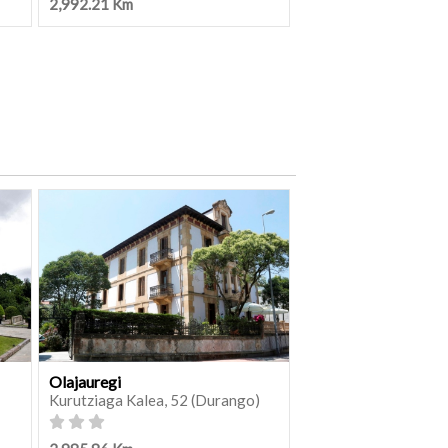
2,992.21 Km
Olajauregi
Kurutziaga Kalea, 52 (Durango)