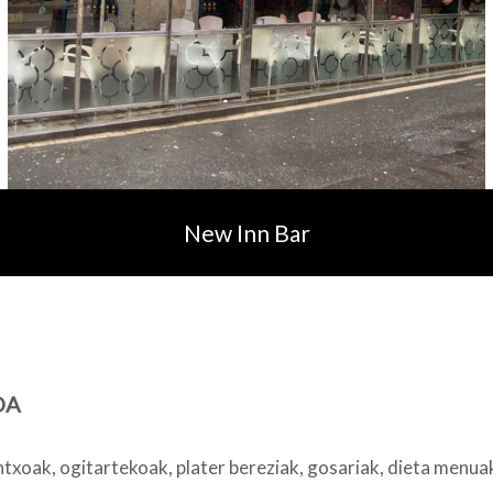
New Inn Bar
OA
txoak, ogitartekoak, plater bereziak, gosariak, dieta menuak,