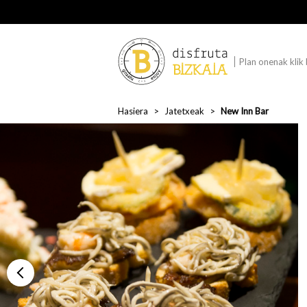
Plan onenak klik
Hasiera
Jatetxeak
New Inn Bar