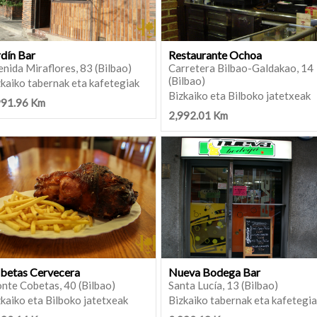
rdín Bar
Restaurante Ochoa
nida Miraflores, 83 (Bilbao)
Carretera Bilbao-Galdakao, 14
(Bilbao)
kaiko tabernak eta kafetegiak
Bizkaiko eta Bilboko jatetxeak
991.96 Km
2,992.01 Km
betas Cervecera
Nueva Bodega Bar
nte Cobetas, 40 (Bilbao)
Santa Lucía, 13 (Bilbao)
kaiko eta Bilboko jatetxeak
Bizkaiko tabernak eta kafetegi