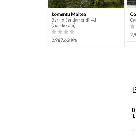
komentu Maitea
Co
Barrio Sandamendi, 41
Ca
(Gordexola)
2,
2,987.62 Km
B
B
J