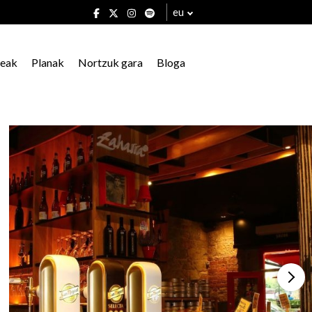
eu
xeak
Planak
Nortzuk gara
Bloga