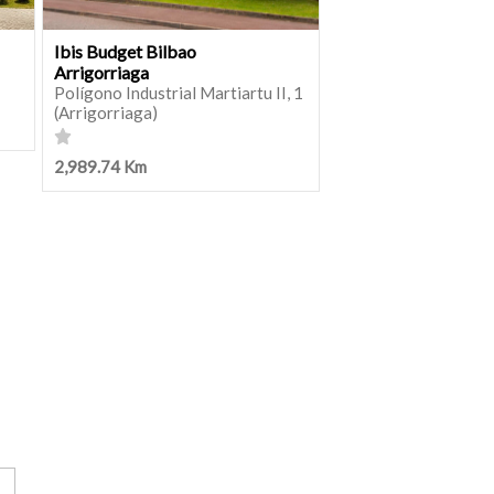
Ibis Budget Bilbao
Arrigorriaga
Polígono Industrial Martiartu II, 1
(Arrigorriaga)
2,989.74 Km