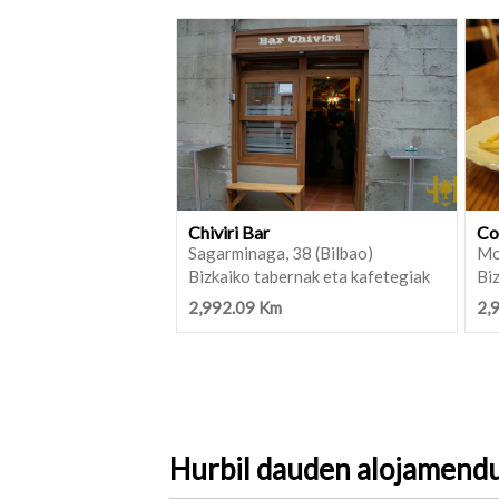
Chiviri Bar
Co
Sagarminaga, 38 (Bilbao)
Mo
Bizkaiko tabernak eta kafetegiak
Biz
2,992.09 Km
2,
Hurbil dauden alojamend