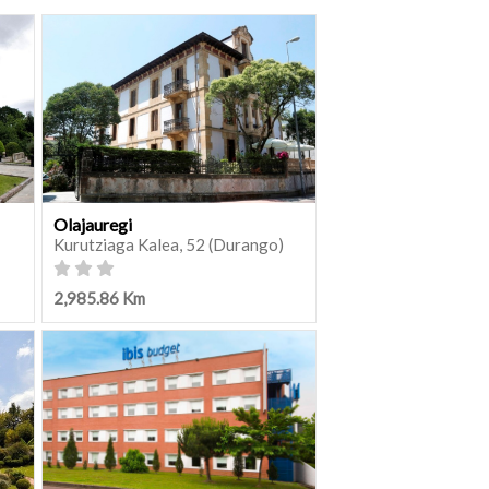
Olajauregi
Kurutziaga Kalea, 52 (Durango)
2,985.86 Km