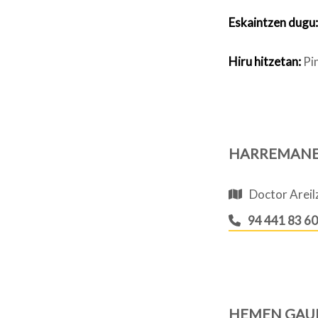
Eskaintzen dugu:
Hiru hitzetan:
Pi
HARREMAN
Doctor Areilz
94 441 83 60
HEMEN GAU