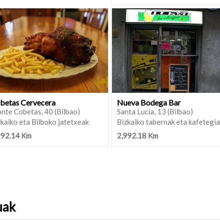
betas Cervecera
Nueva Bodega Bar
nte Cobetas, 40 (Bilbao)
Santa Lucía, 13 (Bilbao)
kaiko eta Bilboko jatetxeak
Bizkaiko tabernak eta kafetegi
992.14 Km
2,992.18 Km
uak