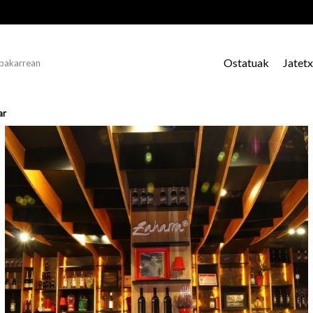
Ostatuak
Jatet
 bakarrean
ar