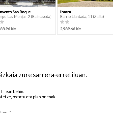
nvento San Roque
Ibarra
mpo Las Monjas, 2 (Balmaseda)
Barrio Llantada, 11 (Zalla)
988.96 Km
2,989.66 Km
izkaia zure sarrera-erretiluan.
i hilean behin.
atetxe, ostatu eta plan onenak.