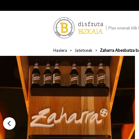
Plan onenak klik
Hasiera
Jatetxeak
Zaharra Abesbatza b