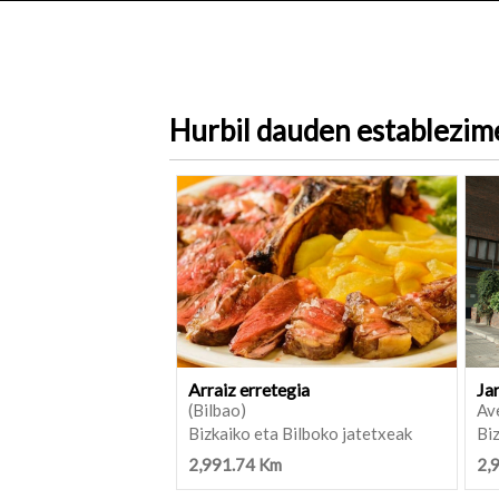
Hurbil dauden establezi
Arraiz erretegia
Ja
(Bilbao)
Ave
Bizkaiko eta Bilboko jatetxeak
Biz
2,991.74 Km
2,