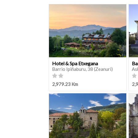
Hotel & Spa Etxegana
Ba
Barrio Ipiñaburu, 38 (Zeanuri)
As
2,979.23 Km
2,