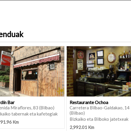
menduak
rdín Bar
Restaurante Ochoa
nida Miraflores, 83 (Bilbao)
Carretera Bilbao-Galdakao, 14
(Bilbao)
kaiko tabernak eta kafetegiak
Bizkaiko eta Bilboko jatetxeak
991.96 Km
2,992.01 Km