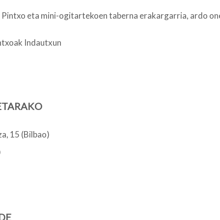
Pintxo eta mini-ogitartekoen taberna erakargarria, ardo on
ntxoak Indautxun
ETARAKO
a, 15 (Bilbao)
DE