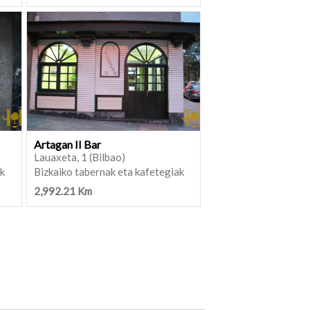
Artagan II Bar
Lauaxeta, 1 (Bilbao)
ak
Bizkaiko tabernak eta kafetegiak
2,992.21 Km