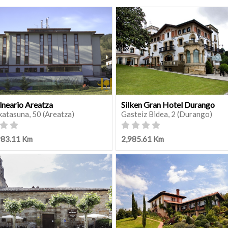
lneario Areatza
Silken Gran Hotel Durango
katasuna, 50 (Areatza)
Gasteiz Bidea, 2 (Durango)
983.11 Km
2,985.61 Km