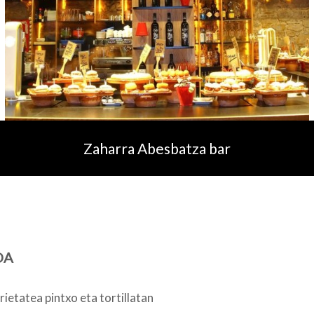
Zaharra Abesbatza bar
OA
ietatea pintxo eta tortillatan