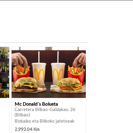
Mc Donald´s Bolueta
Carretera Bilbao-Galdakao, 26
(Bilbao)
Bizkaiko eta Bilboko jatetxeak
2,992.04 Km