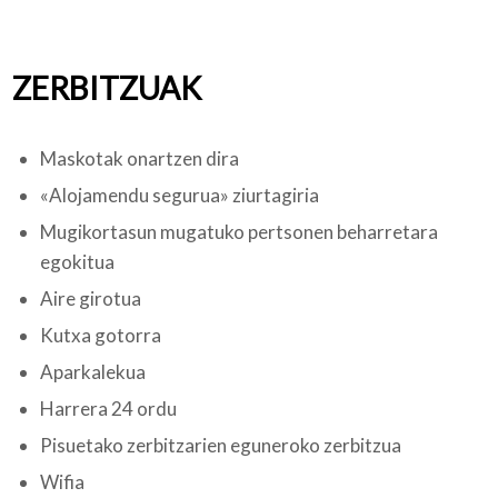
ZERBITZUAK
Maskotak onartzen dira
«Alojamendu segurua» ziurtagiria
Mugikortasun mugatuko pertsonen beharretara
egokitua
Aire girotua
Kutxa gotorra
Aparkalekua
Harrera 24 ordu
Pisuetako zerbitzarien eguneroko zerbitzua
Wifia