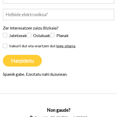
Zer interesatzen zaizu Bizkaia?
Jatetxeak
Ostatuak
Planak
Irakurri dut eta onartzen dut
lege-oharra
.
Harpidetu
Spamik gabe. Ezeztatu nahi duzunean.
Non gaude?