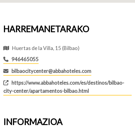
HARREMANETARAKO
Huertas de la Villa, 15 (Bilbao)
946465055
bilbaocitycenter@abbahoteles.com
https://www.abbahoteles.com/es/destinos/bilbao-
city-center/apartamentos-bilbao.html
INFORMAZIOA