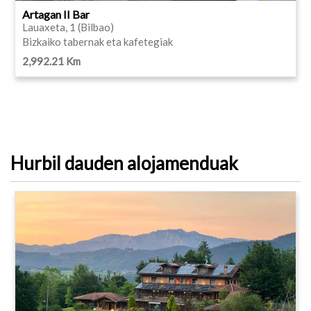
Artagan II Bar
Lauaxeta, 1 (Bilbao)
Bizkaiko tabernak eta kafetegiak
2,992.21 Km
Hurbil dauden alojamenduak