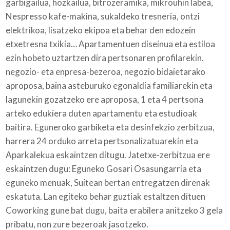
garbigailua, hozkailua, bitrozeramika, mikrouhin labea,
Nespresso kafe-makina, sukaldeko tresneria, ontzi
elektrikoa, lisatzeko ekipoa eta behar den edozein
etxetresna txikia… Apartamentuen diseinua eta estiloa
ezin hobeto uztartzen dira pertsonaren profilarekin.
negozio- eta enpresa-bezeroa, negozio bidaietarako
aproposa, baina asteburuko egonaldia familiarekin eta
lagunekin gozatzeko ere aproposa, 1 eta 4 pertsona
arteko edukiera duten apartamentu eta estudioak
baitira. Eguneroko garbiketa eta desinfekzio zerbitzua,
harrera 24 orduko arreta pertsonalizatuarekin eta
Aparkalekua eskaintzen ditugu. Jatetxe-zerbitzua ere
eskaintzen dugu: Eguneko Gosari Osasungarria eta
eguneko menuak, Suitean bertan entregatzen direnak
eskatuta. Lan egiteko behar guztiak estaltzen dituen
Coworking gune bat dugu, baita erabilera anitzeko 3 gela
pribatu, non zure bezeroak jasotzeko.