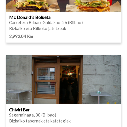
Mc Donald´s Bolueta
Carretera Bilbao-Galdakao, 26 (Bilbao)
Bizkaiko eta Bilboko jatetxeak
2,992.04 Km
Chiviri Bar
Sagarminaga, 38 (Bilbao)
Bizkaiko tabernak eta kafetegiak