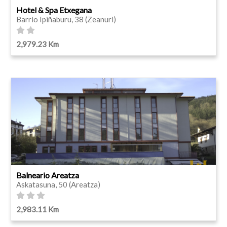
Hotel & Spa Etxegana
Barrio Ipiñaburu, 38 (Zeanuri)
2,979.23 Km
Balneario Areatza
Askatasuna, 50 (Areatza)
2,983.11 Km