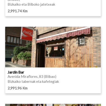
Bizkaiko eta Bilboko jatetxeak
2,991.74 Km
Jardín Bar
Avenida Miraflores, 83 (Bilbao)
Bizkaiko tabernak eta kafetegiak
2,991.96 Km