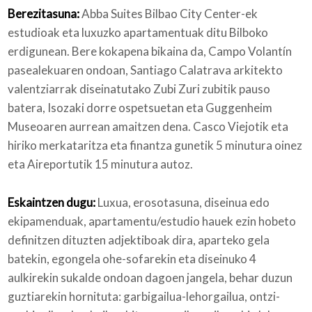
Berezitasuna:
Abba Suites Bilbao City Center-ek
estudioak eta luxuzko apartamentuak ditu Bilboko
erdigunean. Bere kokapena bikaina da, Campo Volantín
pasealekuaren ondoan, Santiago Calatrava arkitekto
valentziarrak diseinatutako Zubi Zuri zubitik pauso
batera, Isozaki dorre ospetsuetan eta Guggenheim
Museoaren aurrean amaitzen dena. Casco Viejotik eta
hiriko merkataritza eta finantza gunetik 5 minutura oinez
eta Aireportutik 15 minutura autoz.
Eskaintzen dugu:
Luxua, erosotasuna, diseinua edo
ekipamenduak, apartamentu/estudio hauek ezin hobeto
definitzen dituzten adjektiboak dira, aparteko gela
batekin, egongela ohe-sofarekin eta diseinuko 4
aulkirekin sukalde ondoan dagoen jangela, behar duzun
guztiarekin hornituta: garbigailua-lehorgailua, ontzi-