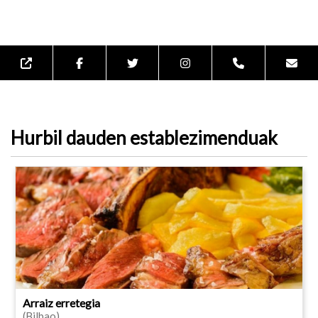
Hurbil dauden establezimenduak
Arraiz erretegia
(Bilbao)