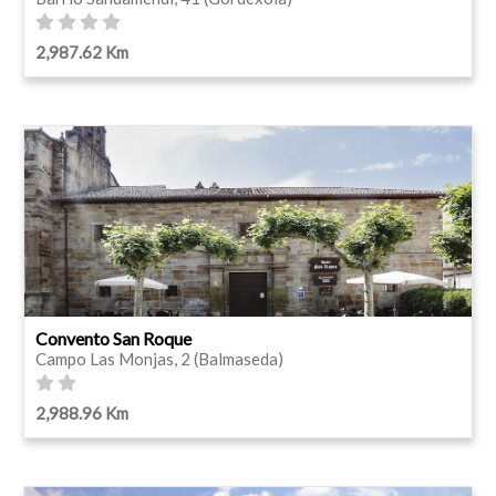
2,987.62 Km
Convento San Roque
Campo Las Monjas, 2 (Balmaseda)
2,988.96 Km