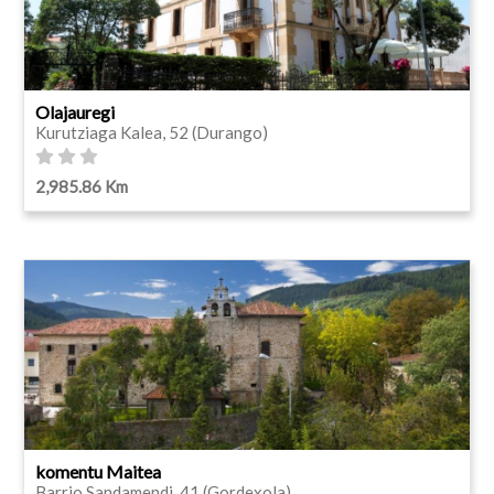
Olajauregi
Kurutziaga Kalea, 52 (Durango)
2,985.86 Km
komentu Maitea
Barrio Sandamendi, 41 (Gordexola)