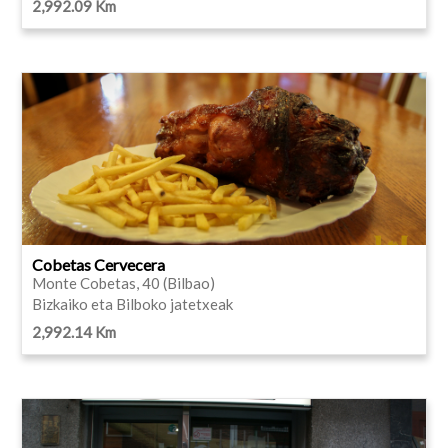
2,992.09 Km
Cobetas Cervecera
Monte Cobetas, 40 (Bilbao)
Bizkaiko eta Bilboko jatetxeak
2,992.14 Km