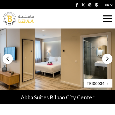
eu
Ostatuak
Jatetxeak
TBI00034
Abba Suites Bilbao City Center
Planak