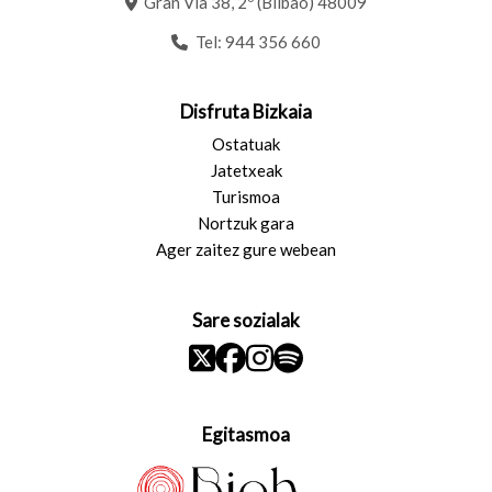
Gran Vía 38, 2º (Bilbao) 48009
Tel:
944 356 660
Disfruta Bizkaia
Ostatuak
Jatetxeak
Turismoa
Nortzuk gara
Ager zaitez gure webean
Sare sozialak
Egitasmoa