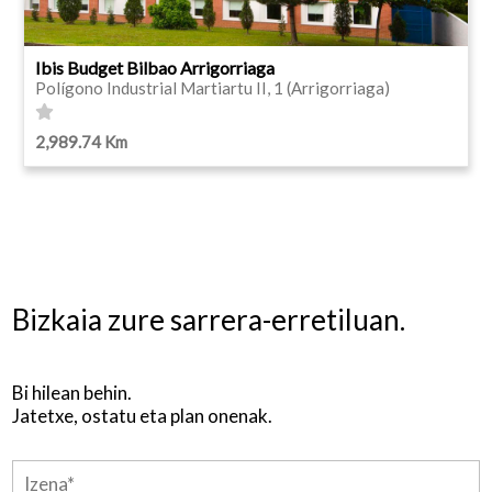
Ibis Budget Bilbao Arrigorriaga
Polígono Industrial Martiartu II, 1 (Arrigorriaga)
2,989.74 Km
Bizkaia zure sarrera-erretiluan.
Bi hilean behin.
Jatetxe, ostatu eta plan onenak.