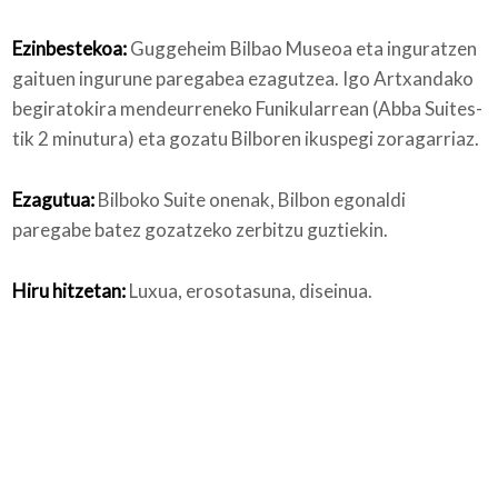
Ezinbestekoa:
Guggeheim Bilbao Museoa eta inguratzen
gaituen ingurune paregabea ezagutzea. Igo Artxandako
begiratokira mendeurreneko Funikularrean (Abba Suites-
tik 2 minutura) eta gozatu Bilboren ikuspegi zoragarriaz.
Ezagutua:
Bilboko Suite onenak, Bilbon egonaldi
paregabe batez gozatzeko zerbitzu guztiekin.
Hiru hitzetan:
Luxua, erosotasuna, diseinua.