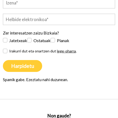
Zer interesatzen zaizu Bizkaia?
Jatetxeak
Ostatuak
Planak
Irakurri dut eta onartzen dut
lege-oharra
.
Harpidetu
Spamik gabe. Ezeztatu nahi duzunean.
Non gaude?