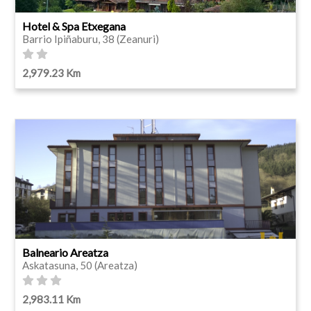
Hotel & Spa Etxegana
Barrio Ipiñaburu, 38 (Zeanuri)
2,979.23 Km
Balneario Areatza
Askatasuna, 50 (Areatza)
2,983.11 Km