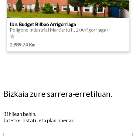
Ibis Budget Bilbao Arrigorriaga
Polígono Industrial Martiartu II, 1 (Arrigorriaga)
2,989.74 Km
Bizkaia zure sarrera-erretiluan.
Bi hilean behin.
Jatetxe, ostatu eta plan onenak.