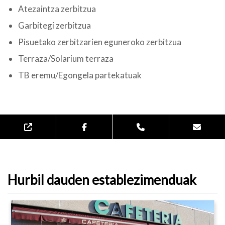
Atezaintza zerbitzua
Garbitegi zerbitzua
Pisuetako zerbitzarien eguneroko zerbitzua
Terraza/Solarium terraza
TB eremu/Egongela partekatuak
Hurbil dauden establezimenduak