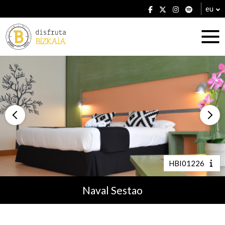
eu
Ostatuak
Jatetxeak
HBI01226
Naval Sestao
Planak