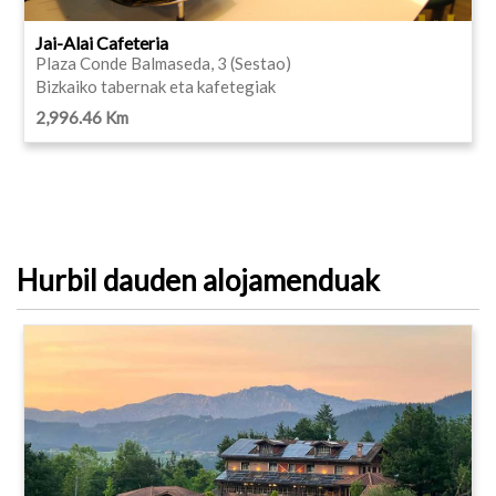
Jai-Alai Cafeteria
Plaza Conde Balmaseda, 3 (Sestao)
Bizkaiko tabernak eta kafetegiak
2,996.46 Km
Hurbil dauden alojamenduak