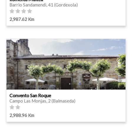
Barrio Sandamendi, 41 (Gordexola)
2,987.62 Km
Convento San Roque
Campo Las Monjas, 2 (Balmaseda)
2,988.96 Km