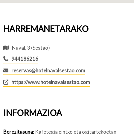
HARREMANETARAKO
Naval, 3 (Sestao)
944186216
reservas@hotelnavalsestao.com
https://www.hotelnavalsestao.com
INFORMAZIOA
Berezitasuna:
Kafetegia pintxo eta ogitartekoetan