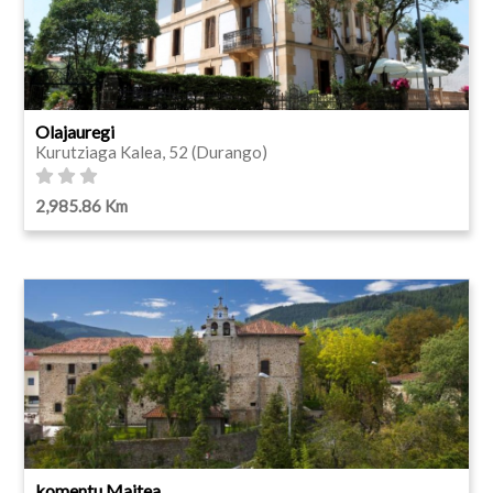
Olajauregi
Kurutziaga Kalea, 52 (Durango)
2,985.86 Km
komentu Maitea