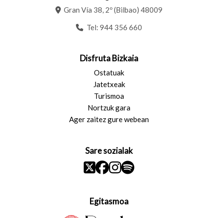
Gran Vía 38, 2º (Bilbao) 48009
Tel:
944 356 660
Disfruta Bizkaia
Ostatuak
Jatetxeak
Turismoa
Nortzuk gara
Ager zaitez gure webean
Sare sozialak
Egitasmoa