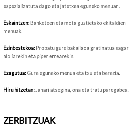
espezializatuta dago eta jatetxea eguneko menuan.
Eskaintzen:
Banketeen eta mota guztietako ekitaldien
menuak.
Ezinbestekoa:
Probatu gure bakailaoa gratinatua sagar
aioliarekin eta piper errearekin.
Ezagutua:
Gure eguneko menua eta txuleta berezia.
Hiru hitzetan:
Janari atsegina, ona eta tratu paregabea.
ZERBITZUAK