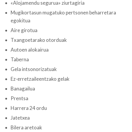
«Alojamendu segurua» ziurtagiria
Mugikortasun mugatuko pertsonen beharretara
egokitua
Aire girotua
Txangoetarako otorduak
Autoen alokairua
Taberna
Gela intsonorizatuak
Ez-erretzaileentzako gelak
Banagailua
Prentsa
Harrera 24 ordu
Jatetxea
Bilera aretoak