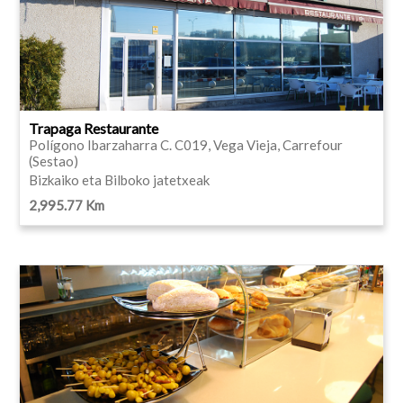
Trapaga Restaurante
Polígono Ibarzaharra C. C019, Vega Vieja, Carrefour
(Sestao)
Bizkaiko eta Bilboko jatetxeak
2,995.77 Km