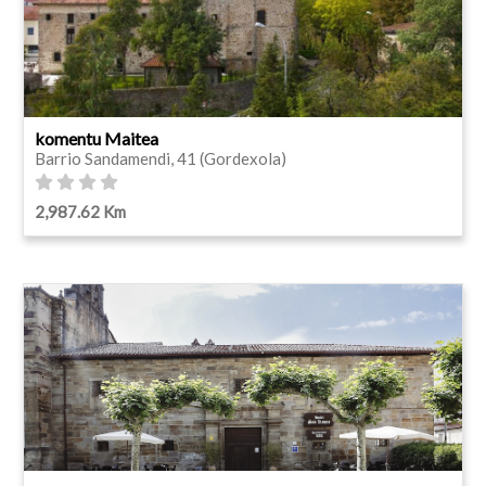
komentu Maitea
Barrio Sandamendi, 41 (Gordexola)
2,987.62 Km