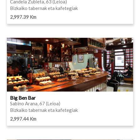
Candela Zubieta, 63 (Leioa)
Bizkaiko tabernak eta kafetegiak
2,997.39 Km
Big Ben Bar
Sabino Arana, 67 (Leioa)
Bizkaiko tabernak eta kafetegiak
2,997.44 Km