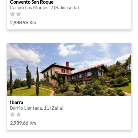
Convento San Roque
Campo Las Monjas, 2 (Balmaseda)
2,988.96 Km
Ibarra
Barrio Llantada, 11 (Zalla)
2,989.66 Km