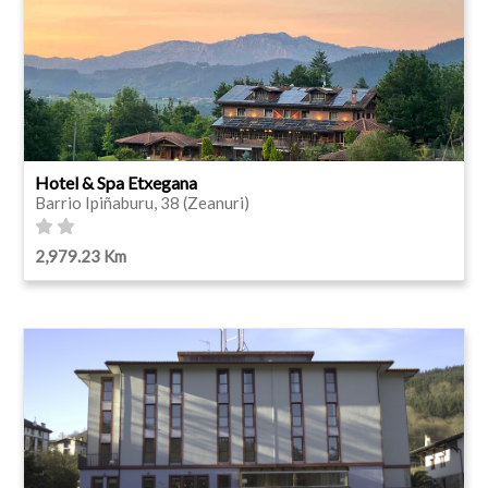
Hotel & Spa Etxegana
Barrio Ipiñaburu, 38 (Zeanuri)
2,979.23 Km