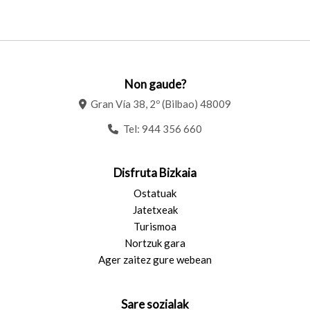
Non gaude?
Gran Vía 38, 2º (Bilbao) 48009
Tel:
944 356 660
Disfruta Bizkaia
Ostatuak
Jatetxeak
Turismoa
Nortzuk gara
Ager zaitez gure webean
Sare sozialak