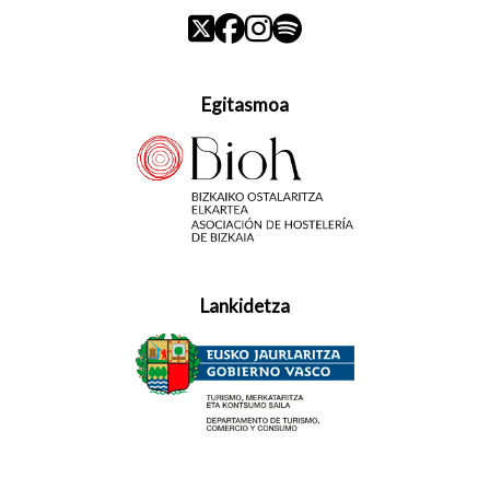
Egitasmoa
Lankidetza