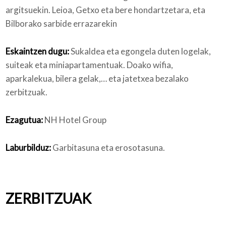
argitsuekin. Leioa, Getxo eta bere hondartzetara, eta
Bilborako sarbide errazarekin
Eskaintzen dugu:
Sukaldea eta egongela duten logelak,
suiteak eta miniapartamentuak. Doako wifia,
aparkalekua, bilera gelak,… eta jatetxea bezalako
zerbitzuak.
Ezagutua:
NH Hotel Group
Laburbilduz:
Garbitasuna eta erosotasuna.
ZERBITZUAK