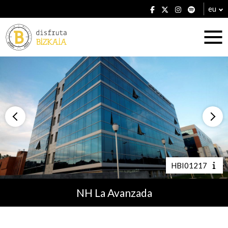
eu
Ostatuak
Jatetxeak
HBI01217
NH La Avanzada
Planak