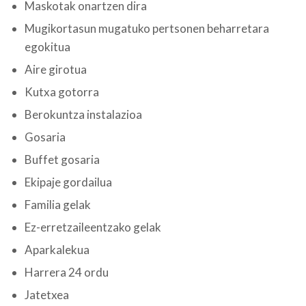
Maskotak onartzen dira
Mugikortasun mugatuko pertsonen beharretara
egokitua
Aire girotua
Kutxa gotorra
Berokuntza instalazioa
Gosaria
Buffet gosaria
Ekipaje gordailua
Familia gelak
Ez-erretzaileentzako gelak
Aparkalekua
Harrera 24 ordu
Jatetxea