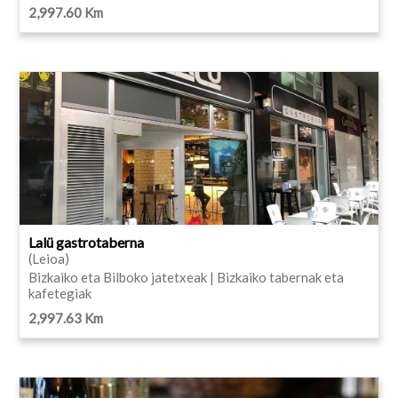
2,997.60 Km
Lalü gastrotaberna
(Leioa)
Bizkaiko eta Bilboko jatetxeak | Bizkaiko tabernak eta
kafetegiak
2,997.63 Km