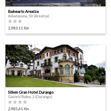
Balneario Areatza
Askatasuna, 50 (Areatza)
2,983.11 Km
Silken Gran Hotel Durango
Gasteiz Bidea, 2 (Durango)
2,985.61 Km