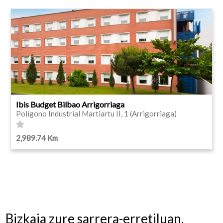
Ibis Budget Bilbao Arrigorriaga
Polígono Industrial Martiartu II, 1 (Arrigorriaga)
2,989.74 Km
Bizkaia zure sarrera-erretiluan.