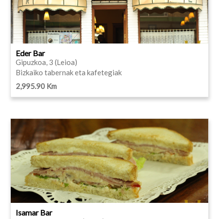
Eder Bar
Gipuzkoa, 3 (Leioa)
Bizkaiko tabernak eta kafetegiak
2,995.90 Km
Isamar Bar