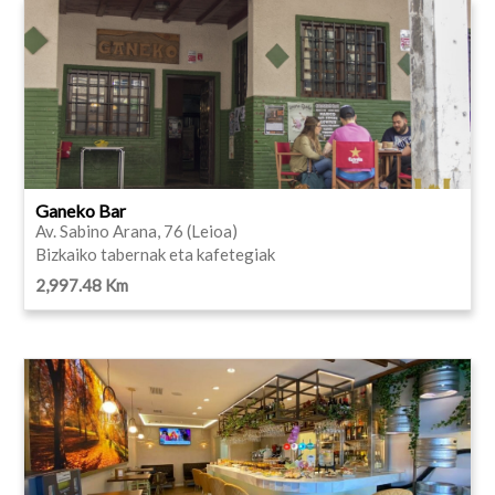
Ganeko Bar
Av. Sabino Arana, 76 (Leioa)
Bizkaiko tabernak eta kafetegiak
2,997.48 Km