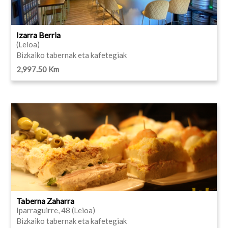
Izarra Berria
(Leioa)
Bizkaiko tabernak eta kafetegiak
2,997.50 Km
Taberna Zaharra
Iparraguirre, 48 (Leioa)
Bizkaiko tabernak eta kafetegiak