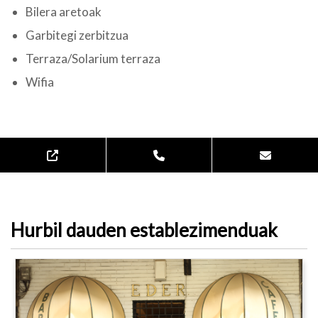
Bilera aretoak
Garbitegi zerbitzua
Terraza/Solarium terraza
Wifia
Hurbil dauden establezimenduak