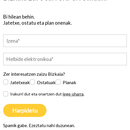
Bi hilean behin.
Jatetxe, ostatu eta plan onenak.
Zer interesatzen zaizu Bizkaia?
Jatetxeak
Ostatuak
Planak
Irakurri dut eta onartzen dut
lege-oharra
.
Harpidetu
Spamik gabe. Ezeztatu nahi duzunean.