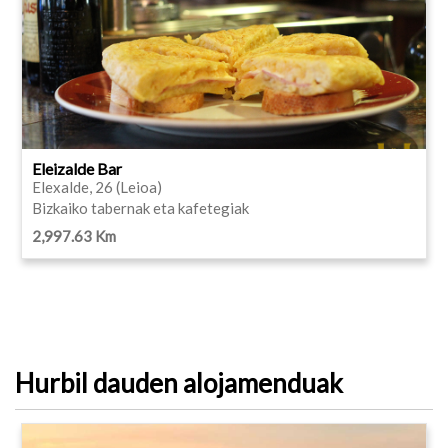
Eleizalde Bar
Elexalde, 26 (Leioa)
Bizkaiko tabernak eta kafetegiak
2,997.63 Km
Hurbil dauden alojamenduak