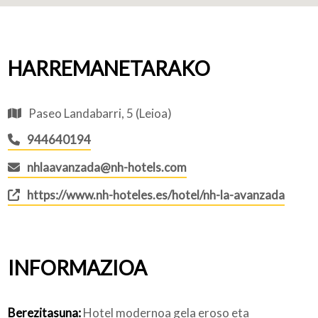
HARREMANETARAKO
Paseo Landabarri, 5 (Leioa)
944640194
nhlaavanzada@nh-hotels.com
https://www.nh-hoteles.es/hotel/nh-la-avanzada
INFORMAZIOA
Berezitasuna:
Hotel modernoa gela eroso eta