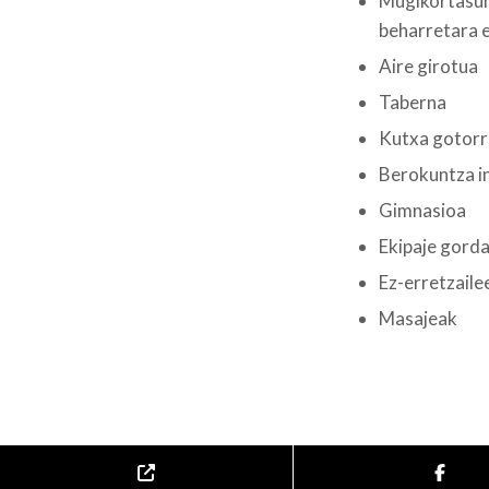
Mugikortasu
beharretara 
Aire girotua
Taberna
Kutxa gotorr
Berokuntza i
Gimnasioa
Ekipaje gorda
Ez-erretzaile
Masajeak