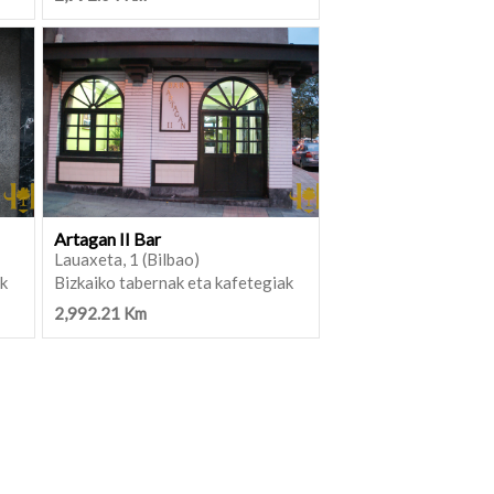
Artagan II Bar
Lauaxeta, 1 (Bilbao)
ak
Bizkaiko tabernak eta kafetegiak
2,992.21 Km