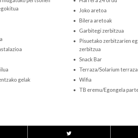
n mugatuko pertsonen
Harrera 24 ordu
egokitua
Joko aretoa
Bilera aretoak
Garbitegi zerbitzua
a
Pisuetako zerbitzarien e
nstalazioa
zerbitzua
Snack Bar
ilua
Terraza/Solarium terraza
entzako gelak
Wifia
TB eremu/Egongela part