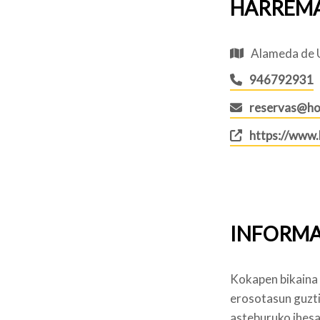
HARREM
Alameda de U
946792931
reservas@hot
https://www.
INFORMA
Kokapen bikaina
erosotasun guzti
asteburuko ihesa