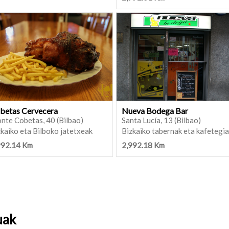
betas Cervecera
Nueva Bodega Bar
nte Cobetas, 40 (Bilbao)
Santa Lucía, 13 (Bilbao)
kaiko eta Bilboko jatetxeak
Bizkaiko tabernak eta kafetegi
992.14 Km
2,992.18 Km
uak