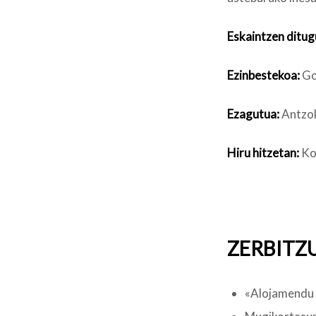
Eskaintzen ditug
Ezinbestekoa:
Go
Ezagutua:
Antzok
Hiru hitzetan:
Kok
ZERBITZ
«Alojamendu 