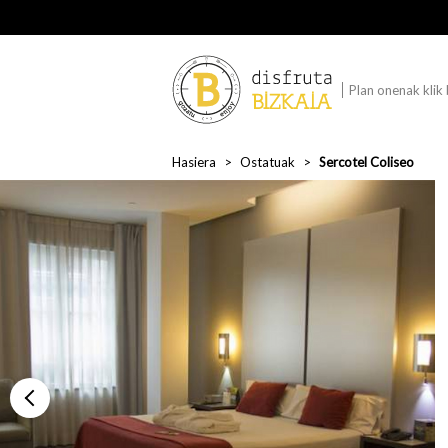
Plan onenak klik
Hasiera
Ostatuak
Sercotel Coliseo