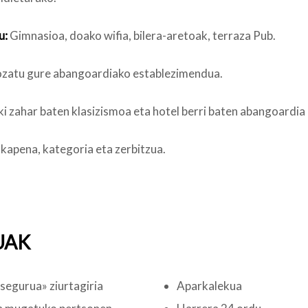
u:
Gimnasioa, doako wifia, bilera-aretoak, terraza Pub.
zatu gure abangoardiako establezimendua.
i zahar baten klasizismoa eta hotel berri baten abangoardia 
apena, kategoria eta zerbitzua.
UAK
segurua» ziurtagiria
Aparkalekua