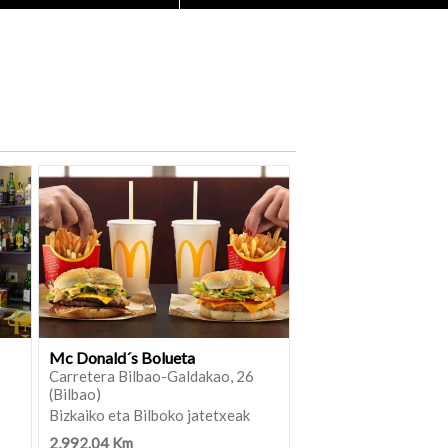
Mc Donald´s Bolueta
Carretera Bilbao-Galdakao, 26
(Bilbao)
Bizkaiko eta Bilboko jatetxeak
2,992.04 Km