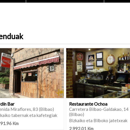
menduak
rdín Bar
Restaurante Ochoa
nida Miraflores, 83 (Bilbao)
Carretera Bilbao-Galdakao, 14
(Bilbao)
kaiko tabernak eta kafetegiak
Bizkaiko eta Bilboko jatetxeak
991.96 Km
2,992.01 Km