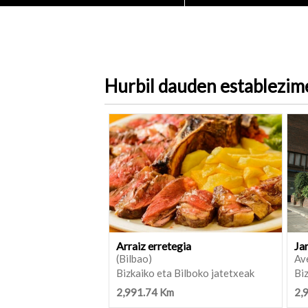
Hurbil dauden establezi
Arraiz erretegia
Ja
(Bilbao)
Ave
Bizkaiko eta Bilboko jatetxeak
Biz
2,991.74 Km
2,