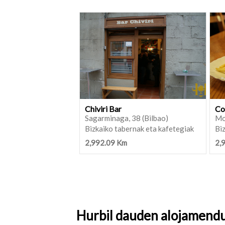
Chiviri Bar
Co
Sagarminaga, 38 (Bilbao)
Mo
Bizkaiko tabernak eta kafetegiak
Biz
2,992.09 Km
2,
Hurbil dauden alojamend