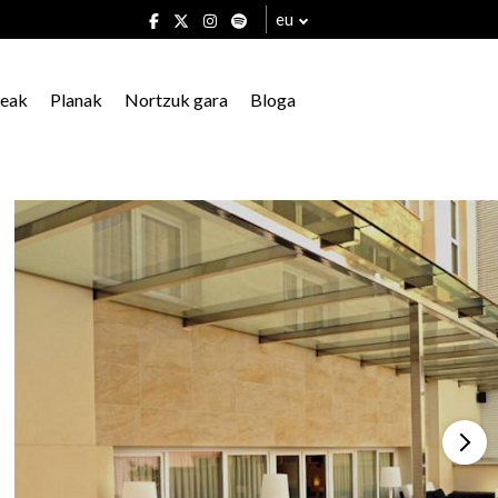
eu
xeak
Planak
Nortzuk gara
Bloga