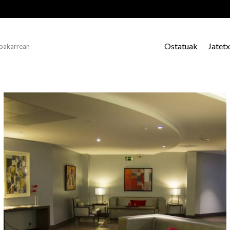
Ostatuak
Jatet
 bakarrean