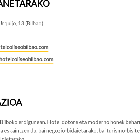
ANETARAKO
rquijo, 13 (Bilbao)
elcoliseobilbao.com
hotelcoliseobilbao.com
ZIOA
 Bilboko erdigunean. Hotel dotore eta moderno honek behar
a eskaintzen du, bai negozio-bidaietarako, bai turismo-bisit
ldietarako.