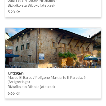
Udiarraga, 4 (Ugao-Miraballes)
Bizkaiko eta Bilboko jatetxeak
5.23 Km
Untzigain
Museo El Barco / Polígono Martiartu II Parcela, 6
(Arrigorriaga)
Bizkaiko eta Bilboko jatetxeak
6.65 Km