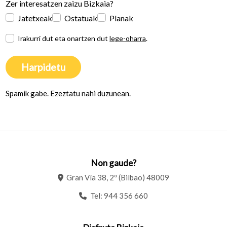
Zer interesatzen zaizu Bizkaia?
Jatetxeak
Ostatuak
Planak
Irakurri dut eta onartzen dut
lege-oharra
.
Harpidetu
Spamik gabe. Ezeztatu nahi duzunean.
Non gaude?
Gran Vía 38, 2º (Bilbao) 48009
Tel:
944 356 660