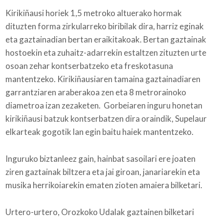
Kirikiñausi horiek 1,5 metroko altuerako hormak
dituzten forma zirkularreko biribilak dira, harriz eginak
eta gaztainadian bertan eraikitakoak. Bertan gaztainak
hostoekin eta zuhaitz-adarrekin estaltzen zituzten urte
osoan zehar kontserbatzeko eta freskotasuna
mantentzeko. Kirikiñausiaren tamaina gaztainadiaren
garrantziaren araberakoa zen eta 8 metrorainoko
diametroa izan zezaketen. Gorbeiaren inguru honetan
kirikiñausi batzuk kontserbatzen dira oraindik, Supelaur
elkarteak gogotik lan egin baitu haiek mantentzeko.
Inguruko biztanleez gain, hainbat sasoilari ere joaten
ziren gaztainak biltzera eta jai giroan, janariarekin eta
musika herrikoiarekin ematen zioten amaiera bilketari.
Urtero-urtero, Orozkoko Udalak gaztainen bilketari