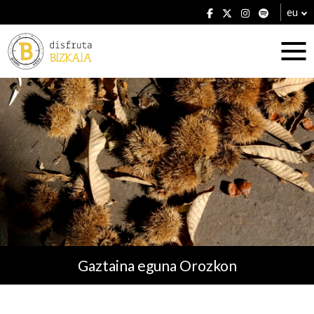
eu
Ostatuak
Jatetxeak
Gaztaina eguna Orozkon
Planak