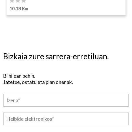
10.18 Km
Bizkaia zure sarrera-erretiluan.
Bi hilean behin.
Jatetxe, ostatu eta plan onenak.