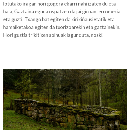
lotutako iragan hori gogora ekarri nahi izaten du eta
hala, Gaztaina eguna ospatzen da jai giroan, erromeria
eta guzti. Txango bat egiten da kirikiñausietatik eta
hamaiketakoa egiten da txorizoarekin eta gaztainekin.
Hori guztia trikitixen soinuak lagunduta, noski.