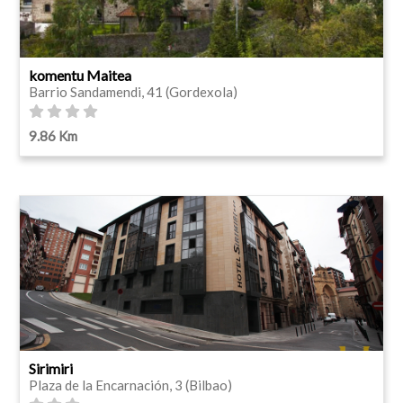
komentu Maitea
Barrio Sandamendi, 41 (Gordexola)
9.86 Km
Sirimiri
Plaza de la Encarnación, 3 (Bilbao)