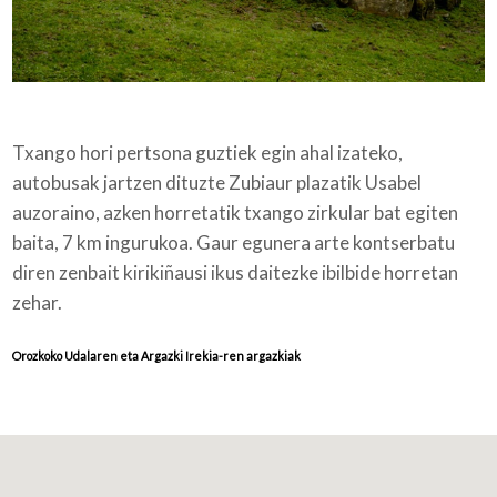
Txango hori pertsona guztiek egin ahal izateko,
autobusak jartzen dituzte Zubiaur plazatik Usabel
auzoraino, azken horretatik txango zirkular bat egiten
baita, 7 km ingurukoa. Gaur egunera arte kontserbatu
diren zenbait kirikiñausi ikus daitezke ibilbide horretan
zehar.
Orozkoko Udalaren eta Argazki Irekia-ren argazkiak