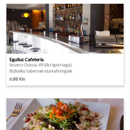
Eguiluz Cafetería
Severo Ochoa, 49 (Arrigorriaga)
Bizkaiko tabernak eta kafetegiak
6.88 Km