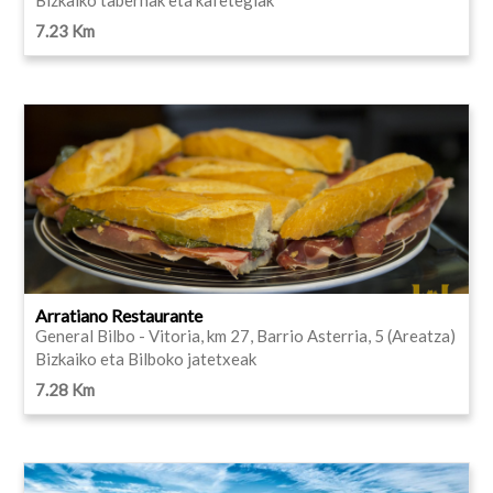
7.23 Km
Arratiano Restaurante
General Bilbo - Vitoria, km 27, Barrio Asterria, 5 (Areatza)
Bizkaiko eta Bilboko jatetxeak
7.28 Km