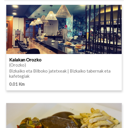
Kalakan Orozko
(Orozko)
Bizkaiko eta Bilboko jatetxeak | Bizkaiko tabernak eta
kafetegiak
0.01 Km