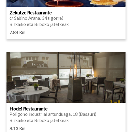
Zekutze Restaurante
c/ Sabino Arana, 34 (Igorre)
Bizkaiko eta Bilboko jatetxeak
7.84 Km
Hodei Restaurante
Poligono industrial artunduaga, 18 (Basauri)
Bizkaiko eta Bilboko jatetxeak
8.13 Km