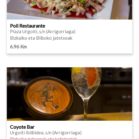
Poli Restaurante
Plaza Urgoiti, s/n (Arrigorriaga)
Bizkaiko eta Bilboko jatetxeak
6.96 Km
Coyote Bar
Urgoiti Ibilbidea, s/n (Arrigorriaga)
Bizkaiko tabernak eta kafetegiak