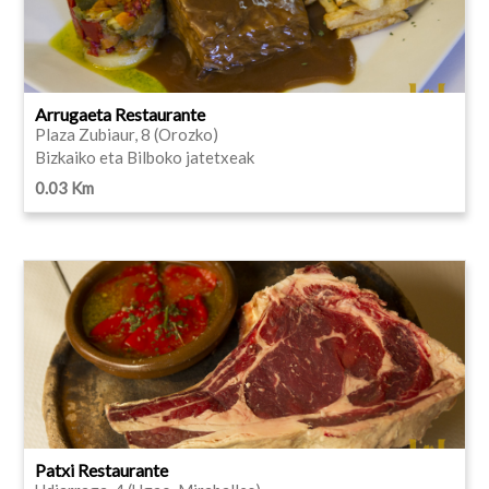
Arrugaeta Restaurante
Plaza Zubiaur, 8 (Orozko)
Bizkaiko eta Bilboko jatetxeak
0.03 Km
Patxi Restaurante