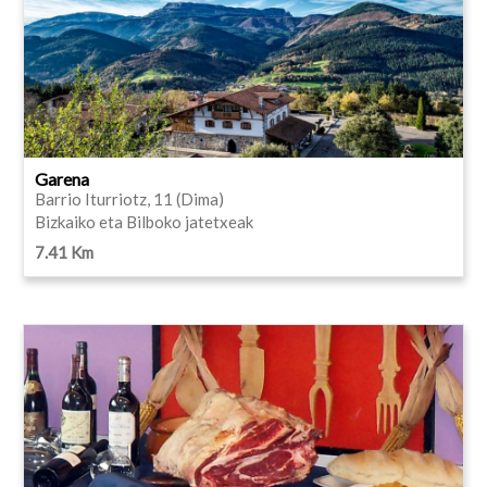
Garena
Barrio Iturriotz, 11 (Dima)
Bizkaiko eta Bilboko jatetxeak
7.41 Km