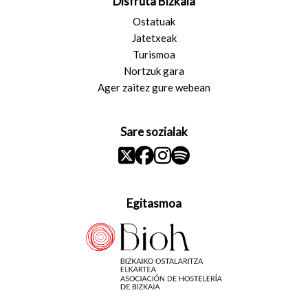
Disfruta Bizkaia
Ostatuak
Jatetxeak
Turismoa
Nortzuk gara
Ager zaitez gure webean
Sare sozialak
Egitasmoa