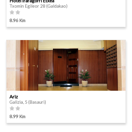
Hotel Iraragorri Etxea
Txomin Egileor 28 (Galdakao)
8.96 Km
Ariz
Galizia, 5 (Basauri)
8.99 Km