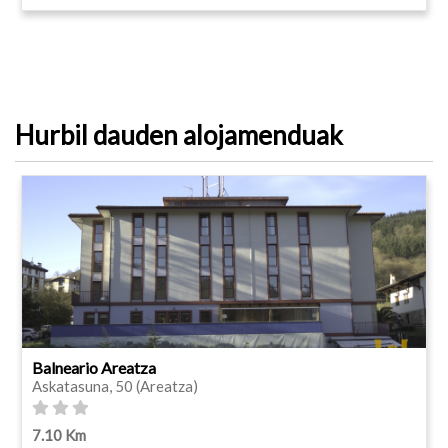
Hurbil dauden alojamenduak
Balneario Areatza
Askatasuna, 50 (Areatza)
7.10 Km