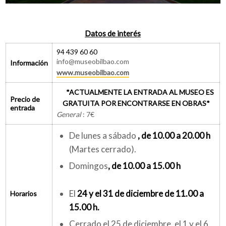
Datos de interés
94 439 60 60
info@museobilbao.com
Información
www.museobilbao.com
*ACTUALMENTE LA ENTRADA AL MUSEO ES
Precio de
GRATUITA POR ENCONTRARSE EN OBRAS*
entrada
General
: 7€
De lunes a sábado
, de 10.00 a 20.00 h
(Martes cerrado).
Domingos
, de 10.00 a 15.00 h
El
24 y el 31 de diciembre de 11.00 a
Horarios
15.00 h.
Cerrado el 25 de diciembre, el 1 y el 6