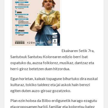
Ekainaren 5etik 7ra,
Santutxuk Santutxu Kolorearen edizio berri bat
ospatuko du, auzoa folklorez, musikaz, dantzaz eta
herri-giroz betetzen duen hitzordua.
Egun horietan, kaleak topagune bihurtuko dira euskal
kulturaz, tokiko taldeez eta jai askok hain berezi
egiten duten auzo-giroaz gozatzeko.
Plan ezin hobea da Bilbo erdigunetik harago ezagutu
eta proposamen hurbil, familiar eta koloretsu batez