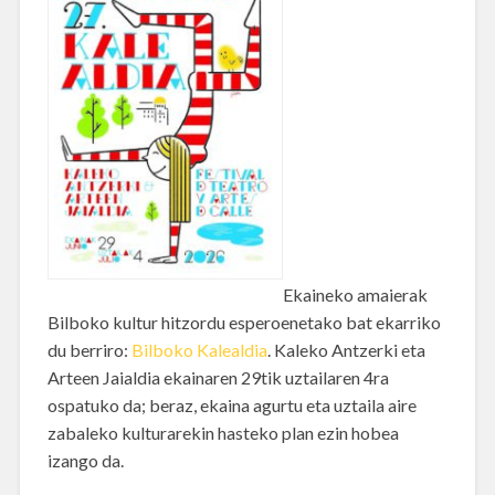
Ekaineko amaierak
Bilboko kultur hitzordu esperoenetako bat ekarriko
du berriro:
Bilboko Kalealdia
. Kaleko Antzerki eta
Arteen Jaialdia ekainaren 29tik uztailaren 4ra
ospatuko da; beraz, ekaina agurtu eta uztaila aire
zabaleko kulturarekin hasteko plan ezin hobea
izango da.