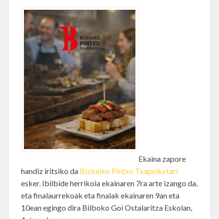
Ekaina zapore
handiz iritsiko da
Bizkaiko Pintxo Txapelketari
esker. Ibilbide herrikoia ekainaren 7ra arte izango da,
eta finalaurrekoak eta finalak ekainaren 9an eta
10ean egingo dira Bilboko Goi Ostalaritza Eskolan,