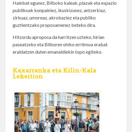
Hainbat egunez, Bilboko kaleak, plazak eta espazio
publikoak konpainiez, ikuskizunez, antzerkiaz,
zirkuaz, umoreaz, akrobaziez eta publiko
guztientzako proposamenez beteko dira.
Hitzordu aproposa da harritzen uzteko, hirian
paseatzeko eta Bilboren ohiko erritmoa erabat
eraldatzen duten emanaldiekin topo egiteko.
Kaxarranka eta Kilin-Kala
Lekeition