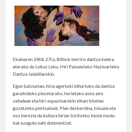
Ekainaren 24tik 27ra, Bilbok berriro dantza kalera
aterako du Lekuz Leku, Hiri Paisaietako Nazioarteko
Dantza Jaialdiarekin.
Egun batzuetan, hiria agertoki bihurtuko da dantza
garaikideko piezetarako, horietako asko aire
zabalean eta hiri-espazioarekin elkarrizketan
gozatzeko pentsatuak. Plan desberdina, bisuala eta
oso berezia da kultura hirian bizitzeko beste modu
bat ezagutu nahi dutenentzat.