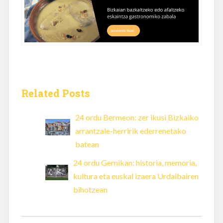
Related Posts
24 ordu Bermeon: zer ikusi Bizkaiko
arrantzale-herririk ederrenetako
batean
24 ordu Gernikan: historia, memoria,
kultura eta euskal izaera Urdaibairen
bihotzean