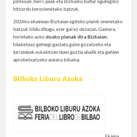
pintxoak, herri-jaiak eta Bizkaiko kultur egutegiko
hitzordu berezienetako batzuk.
2026ko ekainean Bizkaian egiteko planik onenetako
batzuk bildu ditugu, ezer gal ez dezazun. Gainera,
horietako asko
doako planak dira Bizkaian
,
hilabeteaz gehiegi gastatu gabe gozatzeko eta
lurraldeak eskaintzen duen guztia ahalik eta gehien
aprobetxatzeko aukera bikaina.
Bilboko Liburu Azoka
Ekaina