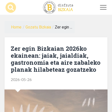
Home
/
Gozatu Bizkaia
/
Zer egin ...
Zer egin Bizkaian 2026ko
ekainean: jaiak, jaialdiak,
gastronomia eta aire zabaleko
planak hilabeteaz gozatzeko
2026-05-26