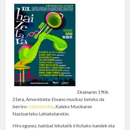
Ekainaren 19tik
21era, Amorebieta-Etxano musikaz beteko da
berriro
Haizetarekin
, Kaleko Musikaren
Nazioarteko Lehiaketarekin.
Hiru egunez, hainbat lekutatik iritsitako bandek eta