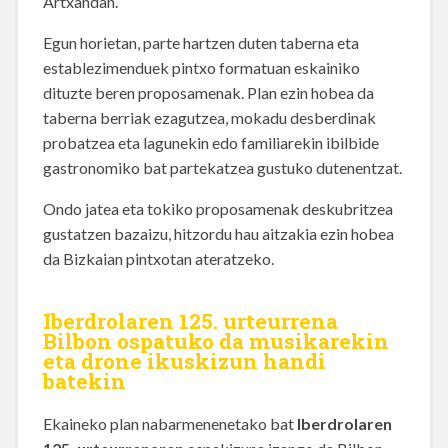
Artxandan.
Egun horietan, parte hartzen duten taberna eta
establezimenduek pintxo formatuan eskainiko
dituzte beren proposamenak. Plan ezin hobea da
taberna berriak ezagutzea, mokadu desberdinak
probatzea eta lagunekin edo familiarekin ibilbide
gastronomiko bat partekatzea gustuko dutenentzat.
Ondo jatea eta tokiko proposamenak deskubritzea
gustatzen bazaizu, hitzordu hau aitzakia ezin hobea
da Bizkaian pintxotan ateratzeko.
Iberdrolaren 125. urteurrena
Bilbon ospatuko da musikarekin
eta drone ikuskizun handi
batekin
Ekaineko plan nabarmenenetako bat
Iberdrolaren