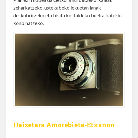
zeharkatzeko, ustekabeko lekuetan lanak
deskubritzeko eta bisita kostaldeko buelta batekin
konbinatzeko.
Haizetara Amorebieta-Etxanon