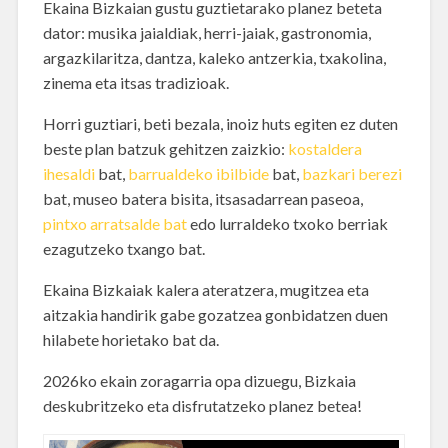
Ekaina Bizkaian gustu guztietarako planez beteta
dator: musika jaialdiak, herri-jaiak, gastronomia,
argazkilaritza, dantza, kaleko antzerkia, txakolina,
zinema eta itsas tradizioak.
Horri guztiari, beti bezala, inoiz huts egiten ez duten
beste plan batzuk gehitzen zaizkio:
kostaldera
ihesaldi
bat,
barrualdeko ibilbide
bat,
bazkari berezi
bat, museo batera bisita, itsasadarrean paseoa,
pintxo arratsalde bat
edo lurraldeko txoko berriak
ezagutzeko txango bat.
Ekaina Bizkaiak kalera ateratzera, mugitzea eta
aitzakia handirik gabe gozatzea gonbidatzen duen
hilabete horietako bat da.
2026ko ekain zoragarria opa dizuegu, Bizkaia
deskubritzeko eta disfrutatzeko planez betea!