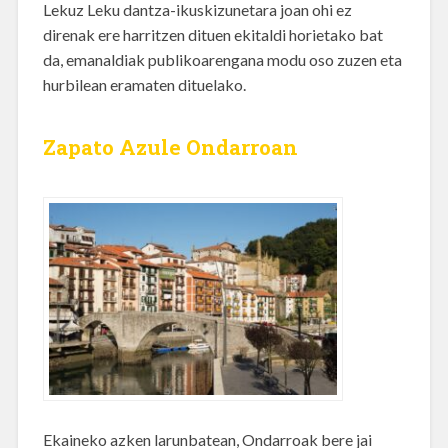
Lekuz Leku dantza-ikuskizunetara joan ohi ez
direnak ere harritzen dituen ekitaldi horietako bat
da, emanaldiak publikoarengana modu oso zuzen eta
hurbilean eramaten dituelako.
Zapato Azule Ondarroan
Ekaineko azken larunbatean, Ondarroak bere jai