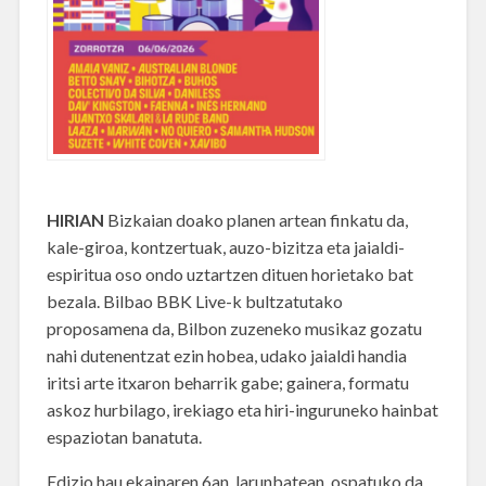
HIRIAN
Bizkaian doako planen artean finkatu da,
kale-giroa, kontzertuak, auzo-bizitza eta jaialdi-
espiritua oso ondo uztartzen dituen horietako bat
bezala. Bilbao BBK Live-k bultzatutako
proposamena da, Bilbon zuzeneko musikaz gozatu
nahi dutenentzat ezin hobea, udako jaialdi handia
iritsi arte itxaron beharrik gabe; gainera, formatu
askoz hurbilago, irekiago eta hiri-inguruneko hainbat
espaziotan banatuta.
Edizio hau ekainaren 6an, larunbatean, ospatuko da,