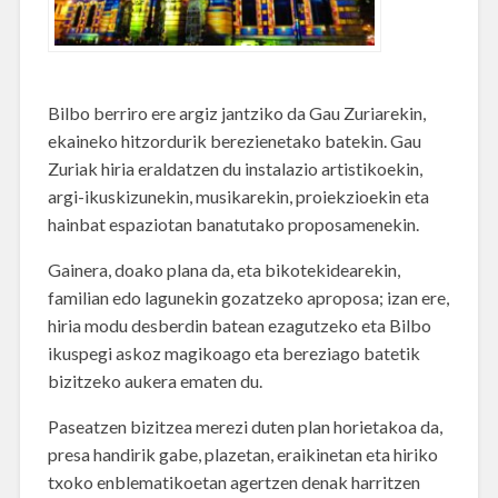
Bilbo berriro ere argiz jantziko da Gau Zuriarekin,
ekaineko hitzordurik berezienetako batekin. Gau
Zuriak hiria eraldatzen du instalazio artistikoekin,
argi-ikuskizunekin, musikarekin, proiekzioekin eta
hainbat espaziotan banatutako proposamenekin.
Gainera, doako plana da, eta bikotekidearekin,
familian edo lagunekin gozatzeko aproposa; izan ere,
hiria modu desberdin batean ezagutzeko eta Bilbo
ikuspegi askoz magikoago eta bereziago batetik
bizitzeko aukera ematen du.
Paseatzen bizitzea merezi duten plan horietakoa da,
presa handirik gabe, plazetan, eraikinetan eta hiriko
txoko enblematikoetan agertzen denak harritzen