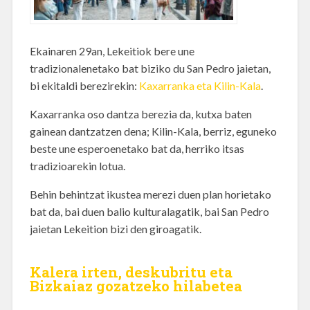
Ekainaren 29an, Lekeitiok bere une
tradizionalenetako bat biziko du San Pedro jaietan,
bi ekitaldi berezirekin:
Kaxarranka eta Kilin-Kala
.
Kaxarranka oso dantza berezia da, kutxa baten
gainean dantzatzen dena; Kilin-Kala, berriz, eguneko
beste une esperoenetako bat da, herriko itsas
tradizioarekin lotua.
Behin behintzat ikustea merezi duen plan horietako
bat da, bai duen balio kulturalagatik, bai San Pedro
jaietan Lekeition bizi den giroagatik.
Kalera irten, deskubritu eta
Bizkaiaz gozatzeko hilabetea