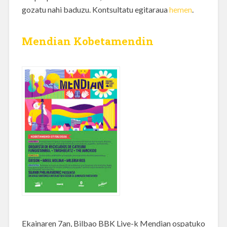
gozatu nahi baduzu. Kontsultatu egitaraua
hemen
.
Mendian Kobetamendin
Ekainaren 7an, Bilbao BBK Live-k Mendian ospatuko