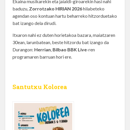
Ekaina musikarekin eta jaialdi-giroarekin hasi nahi
baduzu,
Zorrotzako HIRIAN 2026
hilabeteko
agendan oso kontuan hartu beharreko hitzorduetako
bat izango dela dirudi.
Itxaron nahi ez duten horietakoa bazara, maiatzaren
30ean, larunbatean, beste hitzordu bat izango da
Durangon:
Herrian
,
Bilbao BBK Live
-ren
programaren barruan hori ere.
Santutxu Kolorea