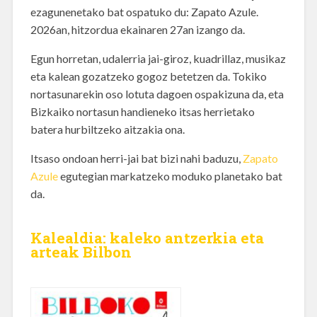
ezagunenetako bat ospatuko du: Zapato Azule.
2026an, hitzordua ekainaren 27an izango da.
Egun horretan, udalerria jai-giroz, kuadrillaz, musikaz
eta kalean gozatzeko gogoz betetzen da. Tokiko
nortasunarekin oso lotuta dagoen ospakizuna da, eta
Bizkaiko nortasun handieneko itsas herrietako
batera hurbiltzeko aitzakia ona.
Itsaso ondoan herri-jai bat bizi nahi baduzu,
Zapato
Azule
egutegian markatzeko moduko planetako bat
da.
Kalealdia: kaleko antzerkia eta
arteak Bilbon