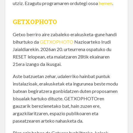
utziz. Ezagutu programaren ordutegi osoa
hemen
.
GETXOPHOTO
Getxo berriro aire zabaleko erakusketa-gune handi
bihurtuko da
GETXOPHOTO
Nazioarteko Irudi
Jaialdiarekin. 2026an 20. urteurrena ospatuko du
RESET lelopean, eta maiatzaren 28tik ekainaren
21era izango da ikusgai.
Aste batzuetan zehar, udalerriko hainbat puntuk
instalazioak, erakusketak eta ingurunea beste modu
batean begiratzera gonbidatzen duten proposamen
bisualak hartuko dituzte. GETXOPHOTOren
gauzarik berezienetako bat, hain zuzen ere,
argazkilaritzaren, espazio publikoaren eta
paseatzearen arteko nahasketa da.
Plan ezin hobea da Getxora hurbiltzeko, kaleak