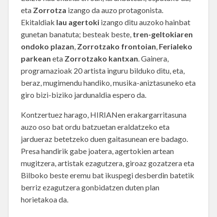
eta
Zorrotza
izango da auzo protagonista.
Ekitaldiak
lau agertoki
izango ditu auzoko hainbat
gunetan banatuta; besteak beste,
tren-geltokiaren
ondoko plazan
,
Zorrotzako frontoian
,
Ferialeko
parkean
eta
Zorrotzako kantxan
. Gainera,
programazioak 20 artista inguru bilduko ditu, eta,
beraz, mugimendu handiko, musika-aniztasuneko eta
giro bizi-biziko jardunaldia espero da.
Kontzertuez harago, HIRIANen erakargarritasuna
auzo oso bat ordu batzuetan eraldatzeko eta
jardueraz betetzeko duen gaitasunean ere badago.
Presa handirik gabe joatera, agertokien artean
mugitzera, artistak ezagutzera, giroaz gozatzera eta
Bilboko beste eremu bat ikuspegi desberdin batetik
berriz ezagutzera gonbidatzen duten plan
horietakoa da.