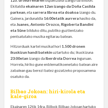
125. urteurrenaren
ospakizuna izango da Bilbon.
Ekitaldia
ekainaren 12an izango da Doña Casilda
parkean
, eta
sarrera librea eta doakoa
izango du.
Gainera, jardunaldia
16:00etatik aurrera
hasiko da,
eta
Juanes, Antonio Orozco, Rigoberta Bandini
eta Süne
bilduko ditu, publiko guztientzako
pentsatutako musika egitarau batean.
Hitzorduak kartel musikal hori
1.500 dronen
ikuskizun handi batekin
uztartuko du; ikuskizuna
23:00etan
izango da
Iberdrola Dorrea
inguruan.
Horrela, hiriko gune enblematikoenetako batean aire
zabalean gau berezi batez gozatzeko proposamena
osatuko da.
Bilbao Jokoan: hiri-kirola eta
kale-giroa
Ekainaren 12tik 14ra, Bilbok Bilbao Jokoan hartuko