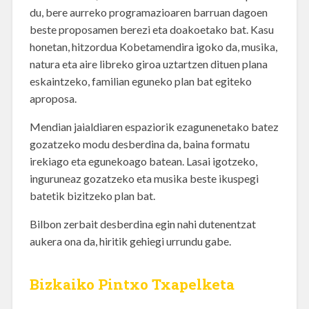
du, bere aurreko programazioaren barruan dagoen
beste proposamen berezi eta doakoetako bat. Kasu
honetan, hitzordua Kobetamendira igoko da, musika,
natura eta aire libreko giroa uztartzen dituen plana
eskaintzeko, familian eguneko plan bat egiteko
aproposa.
Mendian jaialdiaren espaziorik ezagunenetako batez
gozatzeko modu desberdina da, baina formatu
irekiago eta egunekoago batean. Lasai igotzeko,
inguruneaz gozatzeko eta musika beste ikuspegi
batetik bizitzeko plan bat.
Bilbon zerbait desberdina egin nahi dutenentzat
aukera ona da, hiritik gehiegi urrundu gabe.
Bizkaiko Pintxo Txapelketa