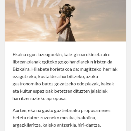
Ekaina egun luzeagoekin, kale-giroarekin eta aire
librean planak egiteko gogo handiarekin iristen da
Bizkaira. Hilabete horietakoa da: mugitzeko, herriak
ezagutzeko, kostaldera hurbiltzeko, azoka
gastronomiko batez gozatzeko edo plazak, kaleak
eta kultur espazioak betetzen dituzten jaialdiek
harritzen uzteko aproposa.
Aurten, ekaina gustu guztietarako proposamenez
beteta dator: zuzeneko musika, txakolina,
argazkilaritza, kaleko antzerkia, hiri-dantza,