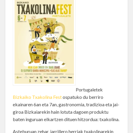
Portugaletek
Bizkaiko Txakolina Fest
ospatuko du berriro
ekainaren 6an eta 7an, gastronomia, tradizioa eta jai-
giroa Bizkaiarekin hain lotuta dagoen produktu
baten inguruan elkartzen dituen hitzordua: txakolina.
Asteburuan zehar, jarrillero herriak txakolinarekin