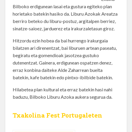
Bilboko erdigunean lasai eta gustura egiteko plan
horietako batekin hasiko da. Liburu Azokak Areatza
berriro beteko du liburu-postuz, argitalpen berriez,
sinatze-saioez, jarduerez eta irakurzaletasun giroz.
Hitzordu ezin hobea da bai hurrengo irakurgaia
bilatzen ari direnentzat, bai liburuen artean paseatu,
begiratu eta gomendioak jasotzea gustuko
dutenentzat. Gainera, erdigunean ospatzen denez,
erraz konbina daiteke Alde Zaharrean buelta
batekin, kafe batekin edo pintxo-ibilbide batekin.
Hilabetea plan kultural eta erraz batekin hasi nahi
baduzu, Bilboko Liburu Azoka aukera segurua da.
Txakolina Fest Portugaleten