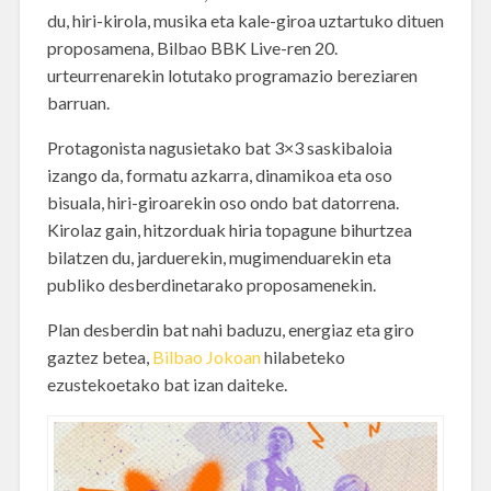
du, hiri-kirola, musika eta kale-giroa uztartuko dituen
proposamena, Bilbao BBK Live-ren 20.
urteurrenarekin lotutako programazio bereziaren
barruan.
Protagonista nagusietako bat 3×3 saskibaloia
izango da, formatu azkarra, dinamikoa eta oso
bisuala, hiri-giroarekin oso ondo bat datorrena.
Kirolaz gain, hitzorduak hiria topagune bihurtzea
bilatzen du, jarduerekin, mugimenduarekin eta
publiko desberdinetarako proposamenekin.
Plan desberdin bat nahi baduzu, energiaz eta giro
gaztez betea,
Bilbao Jokoan
hilabeteko
ezustekoetako bat izan daiteke.