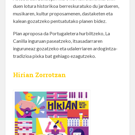
duen lotura historikoa berreskuratuko du jardueren,
musikaren, kultur proposamenen, dastaketen eta
kalean gozatzeko pentsatutako planen bidez.
Plan aproposa da Portugaletera hurbiltzeko, La
Canilla inguruan paseatzeko, itsasadarraren
inguruneaz gozatzeko eta udalerriaren ardogintza-
tradizioa pixka bat gehiago ezagutzeko.
Hirian Zorrotzan