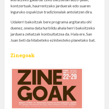
kontzertuak, haurrentzako jarduerak edo suaren
inguruko ospakizun tradizionalak antolatzen dira.
Udalerri bakoitzak bere programa argitaratu ohi
duenez, onena data hurbildu ahala herri bakoitzeko
jarduera zehatzak kontsultatzea da. Hala ere, San
Juan beti da hilabeteko ezinbesteko planetako bat.
Zinegoak