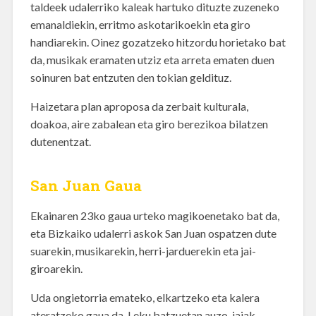
taldeek udalerriko kaleak hartuko dituzte zuzeneko
emanaldiekin, erritmo askotarikoekin eta giro
handiarekin. Oinez gozatzeko hitzordu horietako bat
da, musikak eramaten utziz eta arreta ematen duen
soinuren bat entzuten den tokian geldituz.
Haizetara plan aproposa da zerbait kulturala,
doakoa, aire zabalean eta giro berezikoa bilatzen
dutenentzat.
San Juan Gaua
Ekainaren 23ko gaua urteko magikoenetako bat da,
eta Bizkaiko udalerri askok San Juan ospatzen dute
suarekin, musikarekin, herri-jarduerekin eta jai-
giroarekin.
Uda ongietorria emateko, elkartzeko eta kalera
ateratzeko gaua da. Leku batzuetan auzo-jaiak,