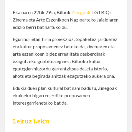
Ekainaren 22tik 29ra, Bilbok
Zinegoak
, LGTBIQ+
Zinema eta Arte Eszenikoen Nazioarteko Jaialdiaren
edizio berri bat hartuko du.
Egun horietan, hiria proiekzioz, topaketez, jarduerez
eta kultur proposamenez beteko da, zinemaren eta
arte eszenikoen bidez errealitate desberdinak
ezagutzeko gonbitea eginez. Bilboko kultur
egutegian hitzordu garrantzitsua da, eta istorio,
ahots eta begirada anitzak ezagutzeko aukera ona.
Edukia duen plan kultural bat nahi baduzu, Zinegoak
ekaineko bigarren erdiko proposamen
interesgarrienetako bat da.
Lekuz Leku