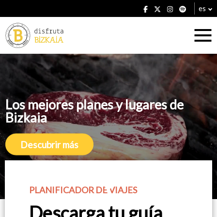
es
Alojamientos
Los mejores planes y lugares de
Los mejores planes y lugares de
Los mejores planes y lugares de
Bizkaia
Bizkaia
Bizkaia
Restaurantes
Descubrir más
Descubrir más
Descubrir más
PLANIFICADOR DE VIAJES
Planes
Descarga tu guía