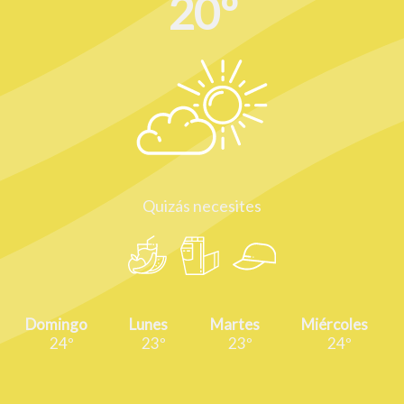
20º
Quizás necesites
Domingo
Lunes
Martes
Miércoles
24º
23º
23º
24º