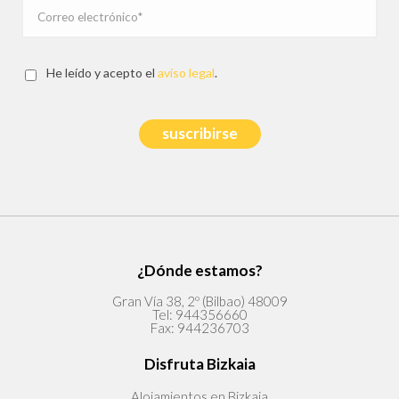
He leído y acepto el
aviso legal
.
suscribirse
¿Dónde estamos?
Gran Vía 38, 2º (Bilbao) 48009
Tel:
944356660
Fax:
944236703
Disfruta Bizkaia
Alojamientos en Bizkaia