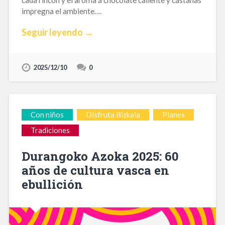
impregna el ambiente….
Seguir leyendo →
2025/12/10
0
Con niños
Disfruta Bizkaia
Planes
Tradiciones
Durangoko Azoka 2025: 60
años de cultura vasca en
ebullición