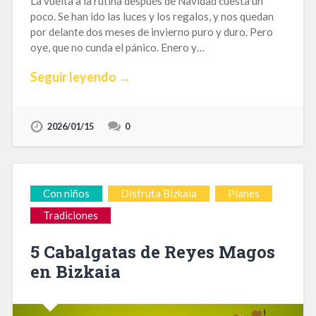
La vuelta a la rutina después de Navidad cuesta un
poco. Se han ido las luces y los regalos, y nos quedan
por delante dos meses de invierno puro y duro. Pero
oye, que no cunda el pánico. Enero y…
Seguir leyendo →
2026/01/15
0
Con niños
Disfruta Bizkaia
Planes
Tradiciones
5 Cabalgatas de Reyes Magos
en Bizkaia