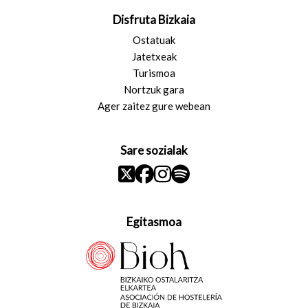
Disfruta Bizkaia
Ostatuak
Jatetxeak
Turismoa
Nortzuk gara
Ager zaitez gure webean
Sare sozialak
Egitasmoa