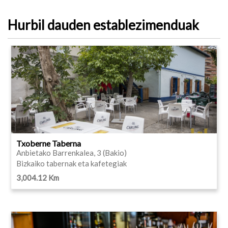
Hurbil dauden establezimenduak
Txoberne Taberna
Anbietako Barrenkalea, 3 (Bakio)
Bizkaiko tabernak eta kafetegiak
3,004.12 Km