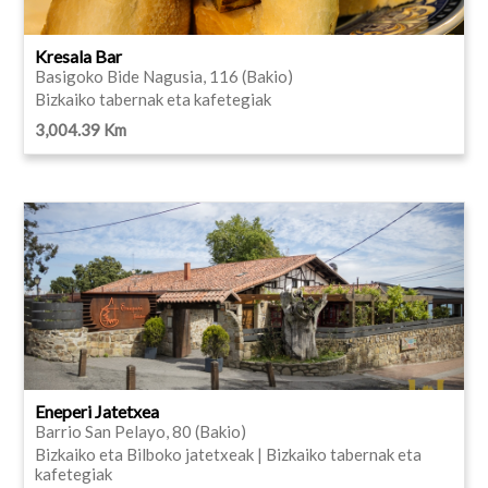
Kresala Bar
Basigoko Bide Nagusia, 116 (Bakio)
Bizkaiko tabernak eta kafetegiak
3,004.39 Km
Eneperi Jatetxea
Barrio San Pelayo, 80 (Bakio)
Bizkaiko eta Bilboko jatetxeak | Bizkaiko tabernak eta
kafetegiak