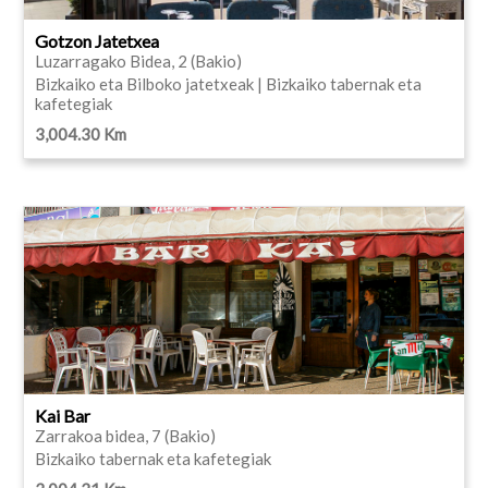
Gotzon Jatetxea
Luzarragako Bidea, 2 (Bakio)
Bizkaiko eta Bilboko jatetxeak | Bizkaiko tabernak eta
kafetegiak
3,004.30 Km
Kai Bar
Zarrakoa bidea, 7 (Bakio)
Bizkaiko tabernak eta kafetegiak