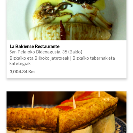
La Bakiense Restaurante
San Pelaioko Bidenagusia, 35 (Bakio)
Bizkaiko eta Bilboko jatetxeak | Bizkaiko tabernak eta
kafetegiak
3,004.34 Km