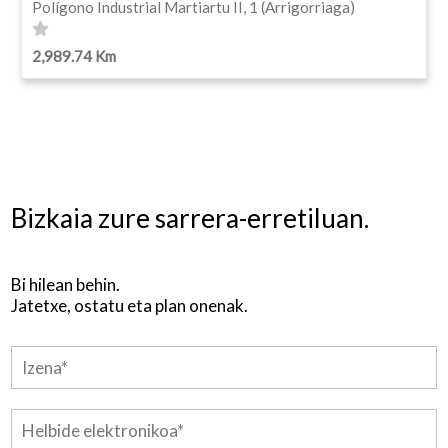
Polígono Industrial Martiartu II, 1 (Arrigorriaga)
2,989.74 Km
Bizkaia zure sarrera-erretiluan.
Bi hilean behin.
Jatetxe, ostatu eta plan onenak.