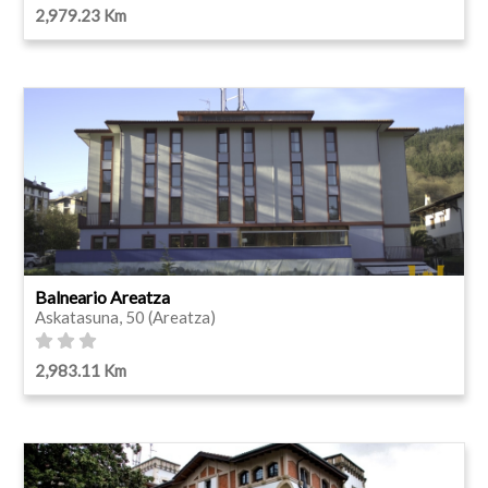
2,979.23 Km
Balneario Areatza
Askatasuna, 50 (Areatza)
2,983.11 Km