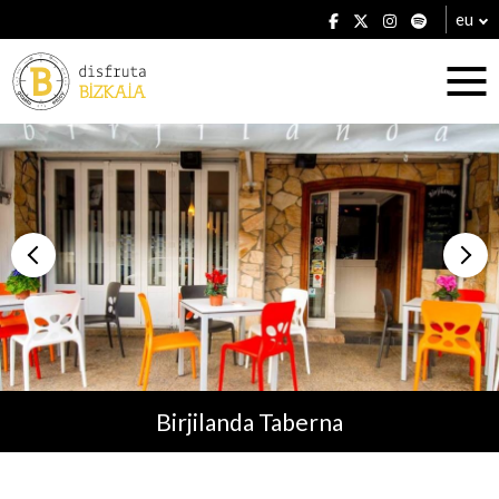
eu
Ostatuak
Jatetxeak
Birjilanda Taberna
Planak