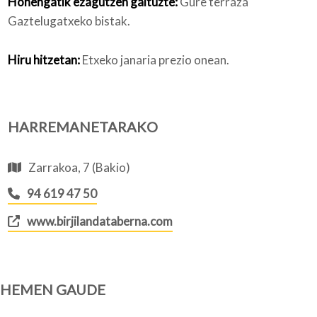
Honengatik ezagutzen gaituzte:
Gure terraza
Gaztelugatxeko bistak.
Hiru hitzetan:
Etxeko janaria prezio onean.
HARREMANETARAKO
Zarrakoa, 7 (Bakio)
94 619 47 50
www.birjilandataberna.com
HEMEN GAUDE