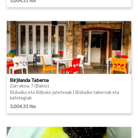
3,004.31 Km
Birjilanda Taberna
Zarrakoa, 7 (Bakio)
Bizkaiko eta Bilboko jatetxeak | Bizkaiko tabernak eta
kafetegiak
3,004.31 Km