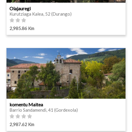
Olajauregi
Kurutziaga Kalea, 52 (Durango)
2,985.86 Km
komentu Maitea
Barrio Sandamendi, 41 (Gordexola)
2,987.62 Km