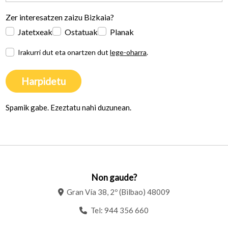
Zer interesatzen zaizu Bizkaia?
Jatetxeak
Ostatuak
Planak
Irakurri dut eta onartzen dut
lege-oharra
.
Harpidetu
Spamik gabe. Ezeztatu nahi duzunean.
Non gaude?
Gran Vía 38, 2º (Bilbao) 48009
Tel:
944 356 660