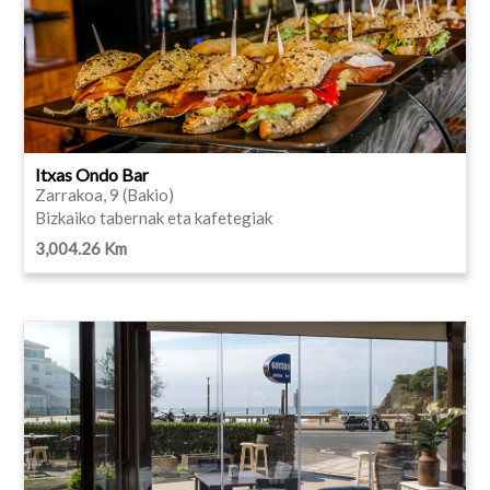
Itxas Ondo Bar
Zarrakoa, 9 (Bakio)
Bizkaiko tabernak eta kafetegiak
3,004.26 Km