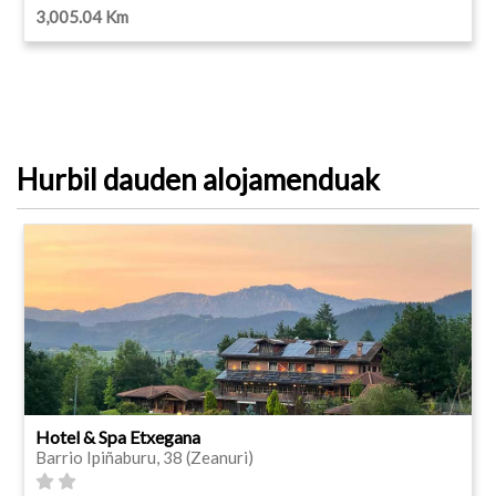
3,005.04 Km
Hurbil dauden alojamenduak
Hotel & Spa Etxegana
Barrio Ipiñaburu, 38 (Zeanuri)