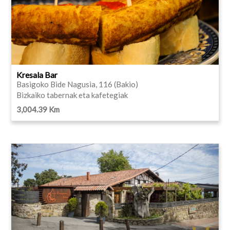
Kresala Bar
Basigoko Bide Nagusia, 116 (Bakio)
Bizkaiko tabernak eta kafetegiak
3,004.39 Km