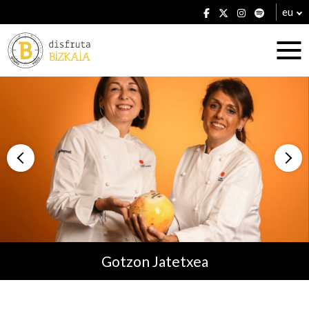
eu
Ostatuak
Jatetxeak
Gotzon Jatetxea
Planak