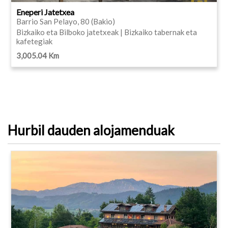
Eneperi Jatetxea
Barrio San Pelayo, 80 (Bakio)
Bizkaiko eta Bilboko jatetxeak | Bizkaiko tabernak eta
kafetegiak
3,005.04 Km
Hurbil dauden alojamenduak