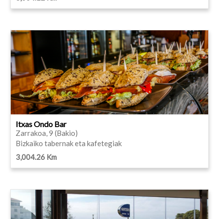
Itxas Ondo Bar
Zarrakoa, 9 (Bakio)
Bizkaiko tabernak eta kafetegiak
3,004.26 Km