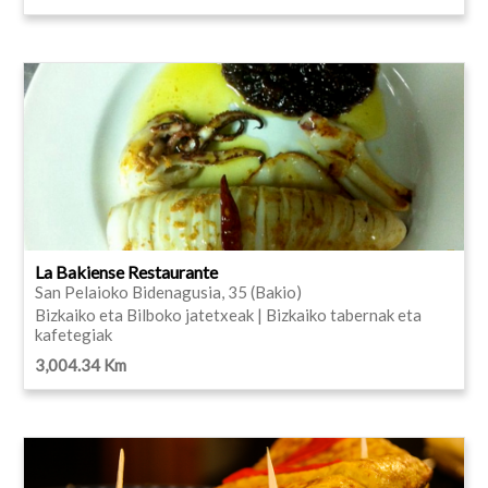
La Bakiense Restaurante
San Pelaioko Bidenagusia, 35 (Bakio)
Bizkaiko eta Bilboko jatetxeak | Bizkaiko tabernak eta
kafetegiak
3,004.34 Km