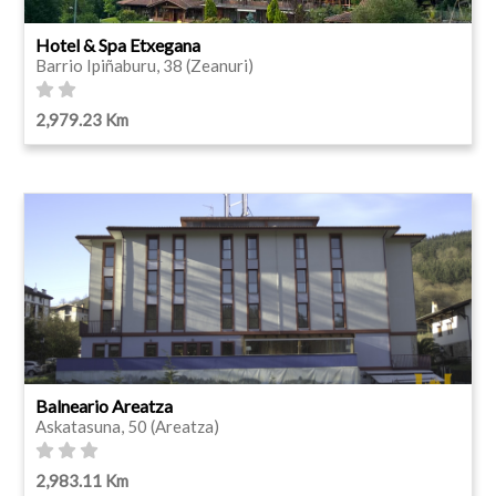
Hotel & Spa Etxegana
Barrio Ipiñaburu, 38 (Zeanuri)
2,979.23 Km
Balneario Areatza
Askatasuna, 50 (Areatza)
2,983.11 Km