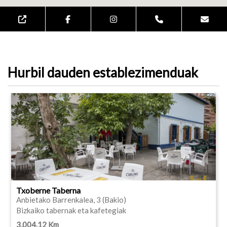
Hurbil dauden establezimenduak
Txoberne Taberna
Anbietako Barrenkalea, 3 (Bakio)
Bizkaiko tabernak eta kafetegiak
3,004.12 Km