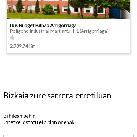
Ibis Budget Bilbao Arrigorriaga
Polígono Industrial Martiartu II, 1 (Arrigorriaga)
2,989.74 Km
Bizkaia zure sarrera-erretiluan.
Bi hilean behin.
Jatetxe, ostatu eta plan onenak.