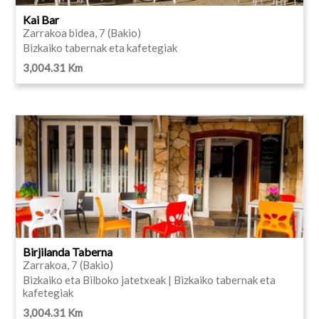
Kai Bar
Zarrakoa bidea, 7 (Bakio)
Bizkaiko tabernak eta kafetegiak
3,004.31 Km
Birjilanda Taberna
Zarrakoa, 7 (Bakio)
Bizkaiko eta Bilboko jatetxeak | Bizkaiko tabernak eta
kafetegiak
3,004.31 Km