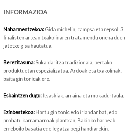
INFORMAZIOA
Nortzuk gara
Nabarmentzekoa:
Gida michelin, campsa eta repsol. 3
finalisten artean txakolinaren tratamendu onena duen
jatetxe gisa hautatua.
Bloga
Berezitasuna:
Sukaldaritza tradizionala, bertako
produktuetan espezializatua. Ardoak eta txakolinak,
baita gin tonicak ere.
Eskaintzen dugu:
Itsaskiak, arraina eta mokadu-taula.
Ezinbestekoa:
Hartu gin tonic edo irlandar bat, edo
probatu karramarroak plantxan, Bakioko barbeak,
erreboilo basatia edo legatza begi handiarekin.