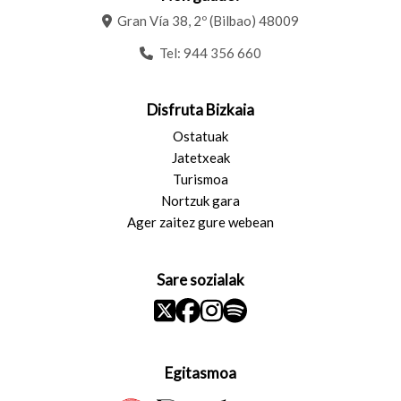
Gran Vía 38, 2º (Bilbao) 48009
Tel:
944 356 660
Disfruta Bizkaia
Ostatuak
Jatetxeak
Turismoa
Nortzuk gara
Ager zaitez gure webean
Sare sozialak
Egitasmoa