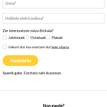
Zer interesatzen zaizu Bizkaia?
Jatetxeak
Ostatuak
Planak
Irakurri dut eta onartzen dut
lege-oharra
.
Harpidetu
Spamik gabe. Ezeztatu nahi duzunean.
Non gaude?