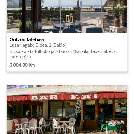
Gotzon Jatetxea
Luzarragako Bidea, 2 (Bakio)
Bizkaiko eta Bilboko jatetxeak | Bizkaiko tabernak eta
kafetegiak
3,004.30 Km