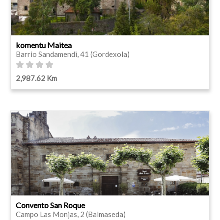
komentu Maitea
Barrio Sandamendi, 41 (Gordexola)
2,987.62 Km
Convento San Roque
Campo Las Monjas, 2 (Balmaseda)