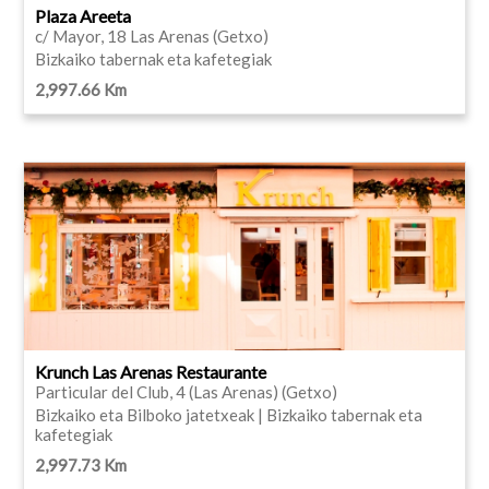
Plaza Areeta
c/ Mayor, 18 Las Arenas (Getxo)
Bizkaiko tabernak eta kafetegiak
2,997.66 Km
Krunch Las Arenas Restaurante
Particular del Club, 4 (Las Arenas) (Getxo)
Bizkaiko eta Bilboko jatetxeak | Bizkaiko tabernak eta
kafetegiak
2,997.73 Km