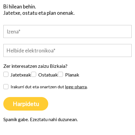
Bi hilean behin.
Jatetxe, ostatu eta plan onenak.
Zer interesatzen zaizu Bizkaia?
Jatetxeak
Ostatuak
Planak
Irakurri dut eta onartzen dut
lege-oharra
.
Harpidetu
Spamik gabe. Ezeztatu nahi duzunean.