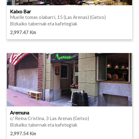
Kaixo Bar
Muelle tomas olabarri, 15 (Las Arenas) (Getxo)
Bizkaiko tabernak eta kafetegiak
2,997.47 Km
Aremuna
c/ Reina Cristina, 3 Las Arenas (Getxo)
Bizkaiko tabernak eta kafetegiak
2,997.54 Km