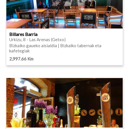
Billares Barria
Urkizu, 8 - Las Arenas (Getxo)
Bizkaiko gaueko aisialdia | Bizkaiko tabernak eta
kafetegiak
2,997.66 Km