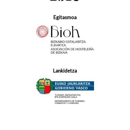
Egitasmoa
Lankidetza