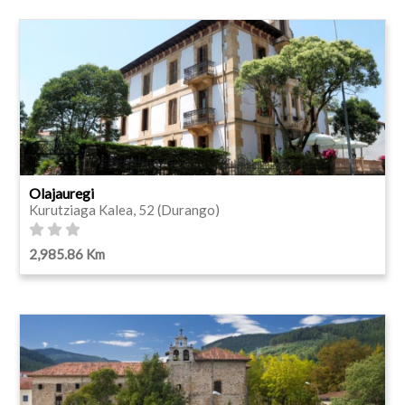
Olajauregi
Kurutziaga Kalea, 52 (Durango)
2,985.86 Km