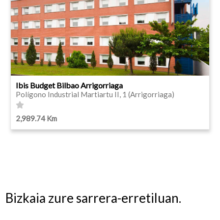
Ibis Budget Bilbao Arrigorriaga
Polígono Industrial Martiartu II, 1 (Arrigorriaga)
2,989.74 Km
Bizkaia zure sarrera-erretiluan.