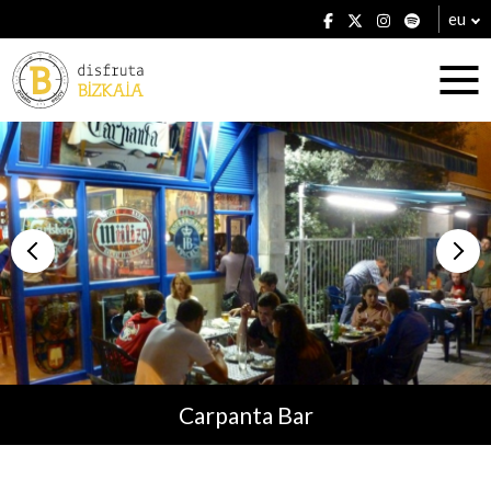
eu
Ostatuak
Jatetxeak
Carpanta Bar
Planak