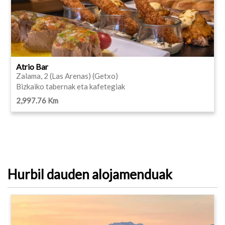
Atrio Bar
Zalama, 2 (Las Arenas) (Getxo)
Bizkaiko tabernak eta kafetegiak
2,997.76 Km
Hurbil dauden alojamenduak