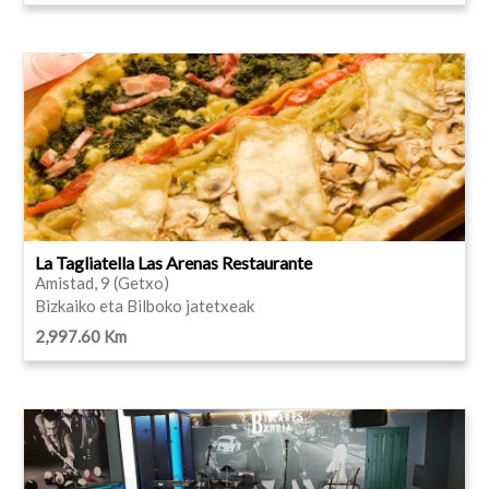
La Tagliatella Las Arenas Restaurante
Amistad, 9 (Getxo)
Bizkaiko eta Bilboko jatetxeak
2,997.60 Km