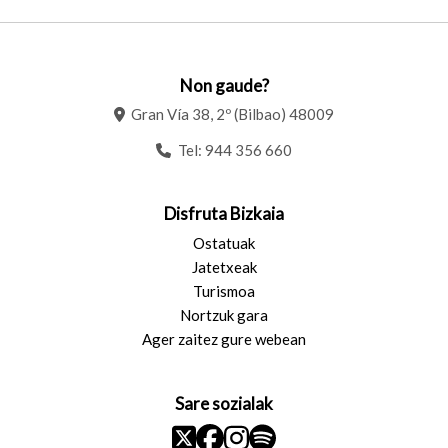
Non gaude?
Gran Vía 38, 2º (Bilbao) 48009
Tel:
944 356 660
Disfruta Bizkaia
Ostatuak
Jatetxeak
Turismoa
Nortzuk gara
Ager zaitez gure webean
Sare sozialak