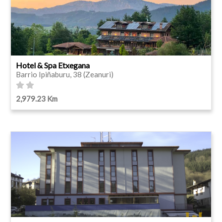
Hotel & Spa Etxegana
Barrio Ipiñaburu, 38 (Zeanuri)
2,979.23 Km