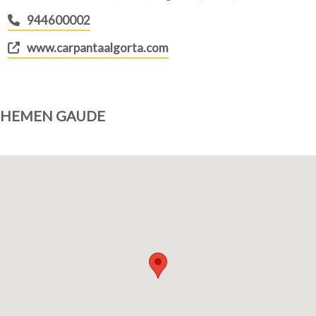
944600002
www.carpantaalgorta.com
HEMEN GAUDE