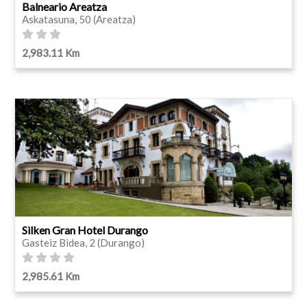
Balneario Areatza
Askatasuna, 50 (Areatza)
2,983.11 Km
Silken Gran Hotel Durango
Gasteiz Bidea, 2 (Durango)
2,985.61 Km