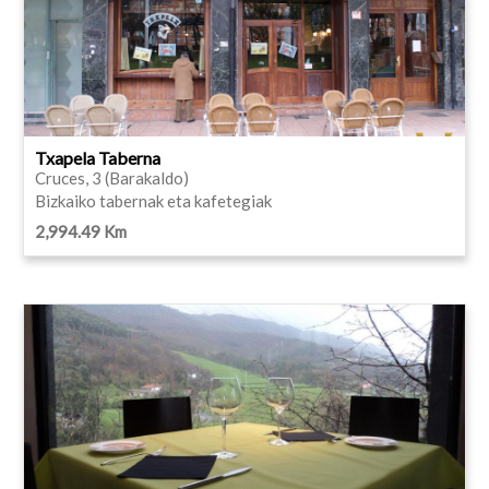
Txapela Taberna
Cruces, 3 (Barakaldo)
Bizkaiko tabernak eta kafetegiak
2,994.49 Km