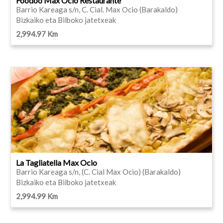
Foodoo Max Ocio Restaurante
Barrio Kareaga s/n, C. Cial. Max Ocio (Barakaldo)
Bizkaiko eta Bilboko jatetxeak
2,994.97 Km
La Tagliatella Max Ocio
Barrio Kareaga s/n, (C. Cial Max Ocio) (Barakaldo)
Bizkaiko eta Bilboko jatetxeak
2,994.99 Km