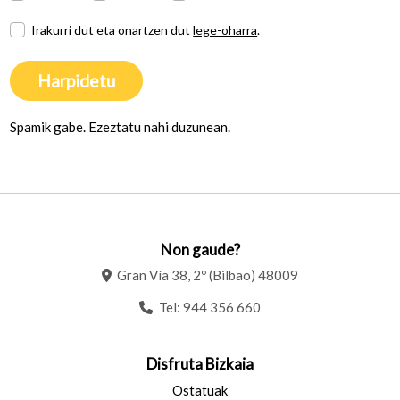
Irakurri dut eta onartzen dut
lege-oharra
.
Harpidetu
Spamik gabe. Ezeztatu nahi duzunean.
Non gaude?
Gran Vía 38, 2º (Bilbao) 48009
Tel:
944 356 660
Disfruta Bizkaia
Ostatuak