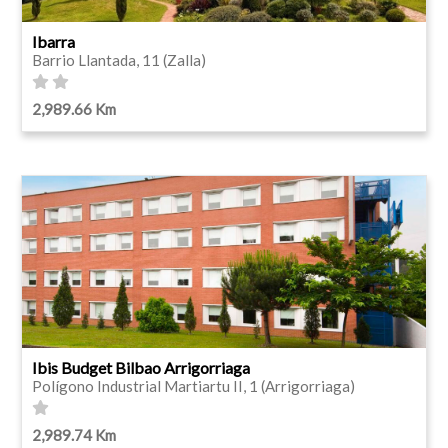
Ibarra
Barrio Llantada, 11 (Zalla)
2,989.66 Km
Ibis Budget Bilbao Arrigorriaga
Polígono Industrial Martiartu II, 1 (Arrigorriaga)
2,989.74 Km