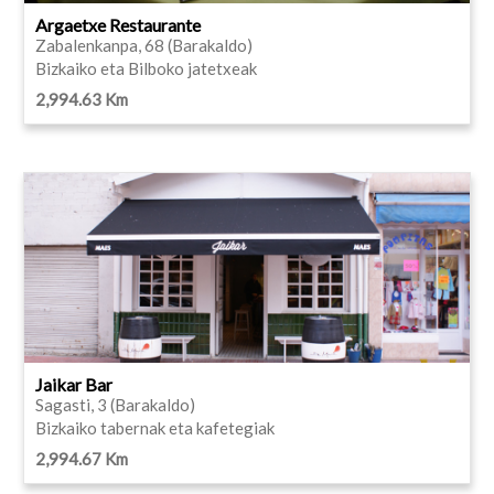
Argaetxe Restaurante
Zabalenkanpa, 68 (Barakaldo)
Bizkaiko eta Bilboko jatetxeak
2,994.63 Km
Jaikar Bar
Sagasti, 3 (Barakaldo)
Bizkaiko tabernak eta kafetegiak
2,994.67 Km