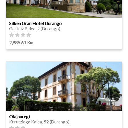
Silken Gran Hotel Durango
Gasteiz Bidea, 2 (Durango)
2,985.61 Km
Olajauregi
Kurutziaga Kalea, 52 (Durango)