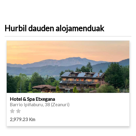
Hurbil dauden alojamenduak
Hotel & Spa Etxegana
Barrio Ipiñaburu, 38 (Zeanuri)
2,979.23 Km