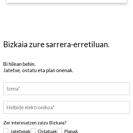
Bizkaia zure sarrera-erretiluan.
Bi hilean behin.
Jatetxe, ostatu eta plan onenak.
Zer interesatzen zaizu Bizkaia?
Jatetxeak
Ostatuak
Planak