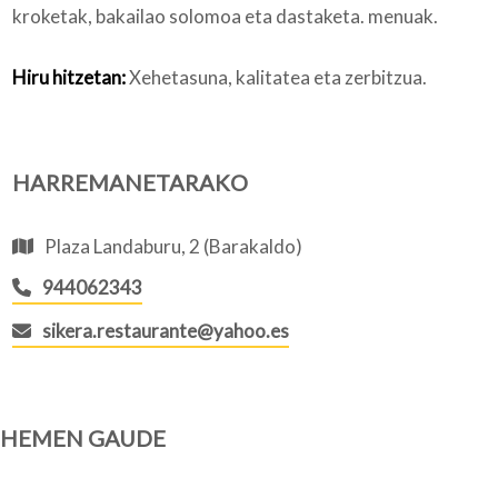
kroketak, bakailao solomoa eta dastaketa. menuak.
Hiru hitzetan:
Xehetasuna, kalitatea eta zerbitzua.
HARREMANETARAKO
Plaza Landaburu, 2 (Barakaldo)
944062343
sikera.restaurante@yahoo.es
HEMEN GAUDE