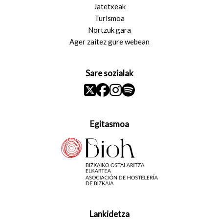
Jatetxeak
Turismoa
Nortzuk gara
Ager zaitez gure webean
Sare sozialak
Egitasmoa
Lankidetza