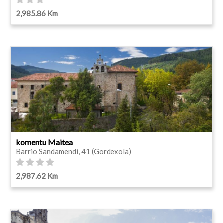
2,985.86 Km
komentu Maitea
Barrio Sandamendi, 41 (Gordexola)
2,987.62 Km