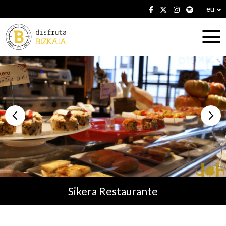
eu
Ostatuak
Jatetxeak
Sikera Restaurante
Planak