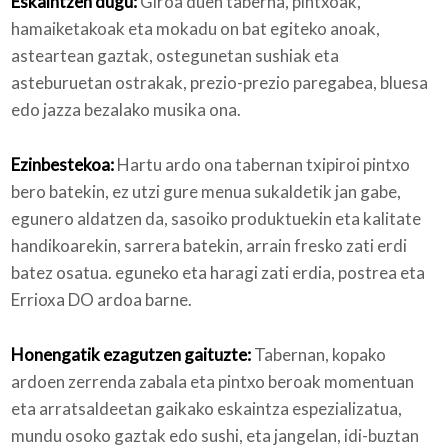
Eskaintzen dugu:
Giroa duen taberna, pintxoak,
hamaiketakoak eta mokadu on bat egiteko anoak,
asteartean gaztak, ostegunetan sushiak eta
asteburuetan ostrakak, prezio-prezio paregabea, bluesa
edo jazza bezalako musika ona.
Ezinbestekoa:
Hartu ardo ona tabernan txipiroi pintxo
bero batekin, ez utzi gure menua sukaldetik jan gabe,
egunero aldatzen da, sasoiko produktuekin eta kalitate
handikoarekin, sarrera batekin, arrain fresko zati erdi
batez osatua. eguneko eta haragi zati erdia, postrea eta
Errioxa DO ardoa barne.
Honengatik ezagutzen gaituzte:
Tabernan, kopako
ardoen zerrenda zabala eta pintxo beroak momentuan
eta arratsaldeetan gaikako eskaintza espezializatua,
mundu osoko gaztak edo sushi, eta jangelan, idi-buztan