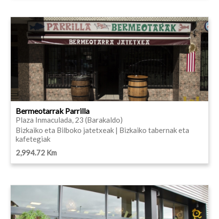
Bermeotarrak Parrilla
Plaza Inmaculada, 23 (Barakaldo)
Bizkaiko eta Bilboko jatetxeak | Bizkaiko tabernak eta
kafetegiak
2,994.72 Km