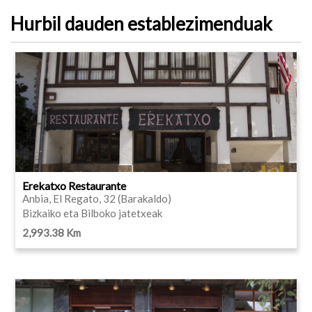
Hurbil dauden establezimenduak
Erekatxo Restaurante
Anbia, El Regato, 32 (Barakaldo)
Bizkaiko eta Bilboko jatetxeak
2,993.38 Km