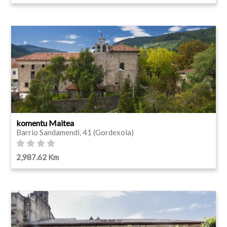
komentu Maitea
Barrio Sandamendi, 41 (Gordexola)
2,987.62 Km