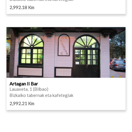
2,992.18 Km
Artagan II Bar
Lauaxeta, 1 (Bilbao)
Bizkaiko tabernak eta kafetegiak
2,992.21 Km