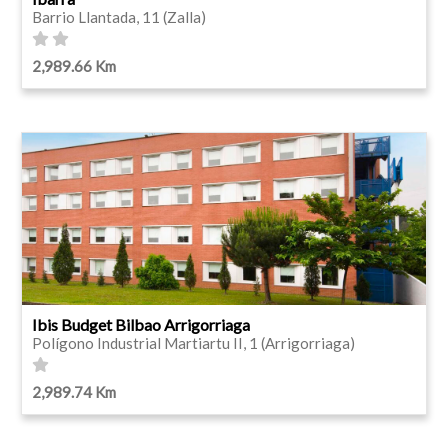
Barrio Llantada, 11 (Zalla)
2,989.66 Km
Ibis Budget Bilbao Arrigorriaga
Polígono Industrial Martiartu II, 1 (Arrigorriaga)
2,989.74 Km