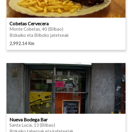
Cobetas Cervecera
Monte Cobetas, 40 (Bilbao)
Bizkaiko eta Bilboko jatetxeak
2,992.14 Km
Nueva Bodega Bar
Santa Lucía, 13 (Bilbao)
Bizkaiko tabernak eta kafetegiak