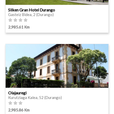
Silken Gran Hotel Durango
Gasteiz Bidea, 2 (Durango)
2,985.61 Km
Olajauregi
Kurutziaga Kalea, 52 (Durango)
2,985.86 Km