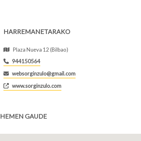
HARREMANETARAKO
Plaza Nueva 12 (Bilbao)
944150564
websorginzulo@gmail.com
www.sorginzulo.com
HEMEN GAUDE