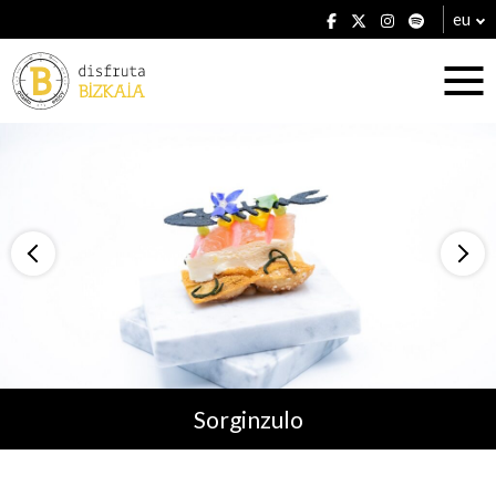
eu
Ostatuak
Jatetxeak
Sorginzulo
Planak