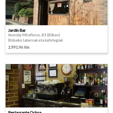
Jardín Bar
Avenida Miraflores, 83 (Bilbao)
Bizkaiko tabernak eta kafetegiak
2,991.96 Km
Restaurante Ochoa