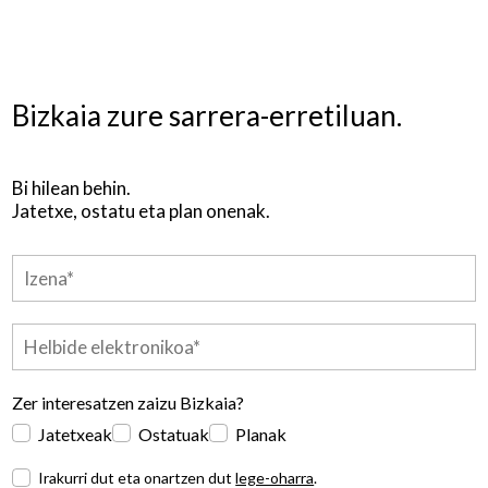
Bizkaia zure sarrera-erretiluan.
Bi hilean behin.
Jatetxe, ostatu eta plan onenak.
Zer interesatzen zaizu Bizkaia?
Jatetxeak
Ostatuak
Planak
Irakurri dut eta onartzen dut
lege-oharra
.