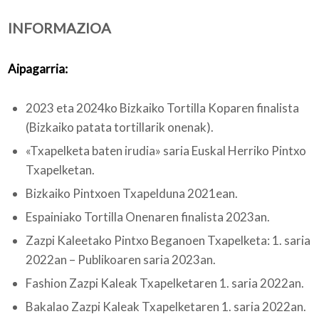
INFORMAZIOA
Nortzuk gara
Aipagarria:
2023 eta 2024ko Bizkaiko Tortilla Koparen finalista
Bloga
(Bizkaiko patata tortillarik onenak).
«Txapelketa baten irudia» saria Euskal Herriko Pintxo
Txapelketan.
Bizkaiko Pintxoen Txapelduna 2021ean.
Espainiako Tortilla Onenaren finalista 2023an.
Zazpi Kaleetako Pintxo Beganoen Txapelketa: 1. saria
2022an – Publikoaren saria 2023an.
Fashion Zazpi Kaleak Txapelketaren 1. saria 2022an.
Bakalao Zazpi Kaleak Txapelketaren 1. saria 2022an.