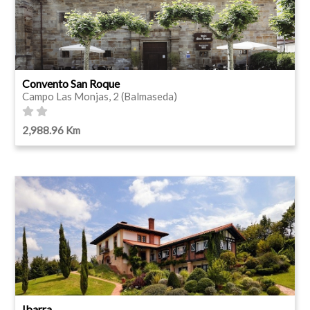
Convento San Roque
Campo Las Monjas, 2 (Balmaseda)
2,988.96 Km
Ibarra