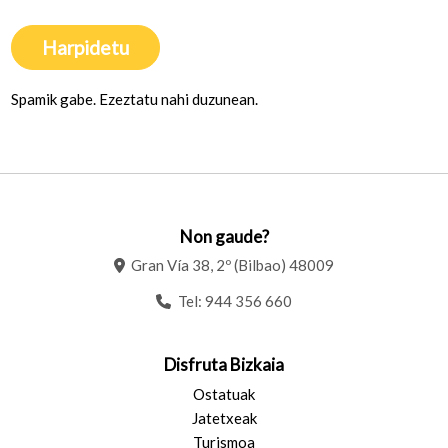
Harpidetu
Spamik gabe. Ezeztatu nahi duzunean.
Non gaude?
Gran Vía 38, 2º (Bilbao) 48009
Tel:
944 356 660
Disfruta Bizkaia
Ostatuak
Jatetxeak
Turismoa