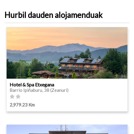
Hurbil dauden alojamenduak
Hotel & Spa Etxegana
Barrio Ipiñaburu, 38 (Zeanuri)
2,979.23 Km