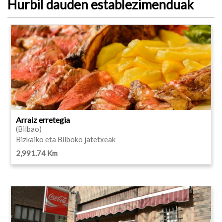
Hurbil dauden establezimenduak
Arraiz erretegia
(Bilbao)
Bizkaiko eta Bilboko jatetxeak
2,991.74 Km