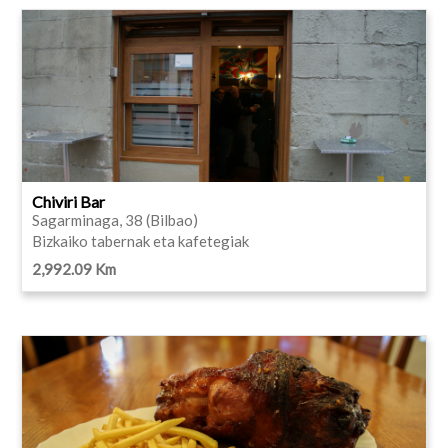
Chiviri Bar
Sagarminaga, 38 (Bilbao)
Bizkaiko tabernak eta kafetegiak
2,992.09 Km