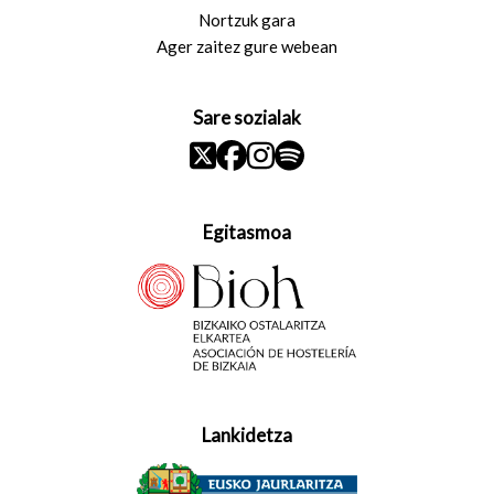
Nortzuk gara
Ager zaitez gure webean
Sare sozialak
Egitasmoa
Lankidetza