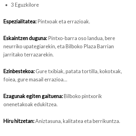
3 Eguzkilore
Espezialitatea:
Pintxoak eta errazioak.
Eskaintzen duguna:
Pintxo-barra oso landua, bere
neurriko upategiarekin, eta Bilboko Plaza Barrian
jarritako terrazarekin.
Ezinbestekoa:
Gure txibiak, patata tortilla, kokotxak,
foiea, gure masail errazioa…
Ezagunak egiten gaituena:
Bilboko pintxorik
onenetakoak edukitzea.
Hiru hitzetan:
Aniztasuna, kalitatea eta berrikuntza.