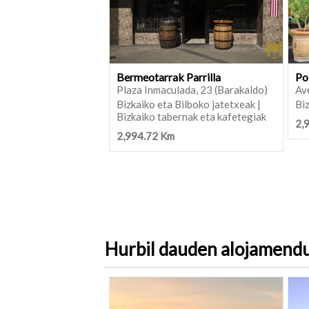
Bermeotarrak Parrilla
Po
Plaza Inmaculada, 23 (Barakaldo)
Ave
Bizkaiko eta Bilboko jatetxeak |
Biz
Bizkaiko tabernak eta kafetegiak
2,
2,994.72 Km
Hurbil dauden alojamend