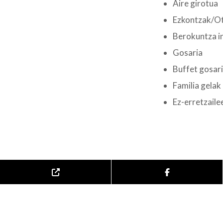
Aire girotua
Ezkontzak/O
Berokuntza i
Gosaria
Buffet gosar
Familia gelak
Ez-erretzaile