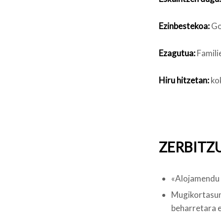
Ezinbestekoa:
Go
Ezagutua:
Famili
Hiru hitzetan:
kok
ZERBITZ
«Alojamendu 
Mugikortasu
beharretara 