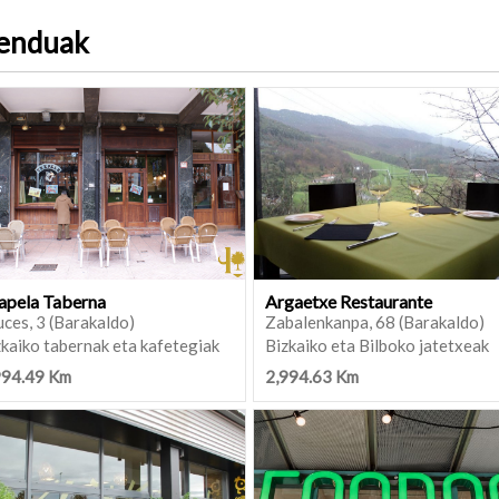
menduak
apela Taberna
Argaetxe Restaurante
ces, 3 (Barakaldo)
Zabalenkanpa, 68 (Barakaldo)
kaiko tabernak eta kafetegiak
Bizkaiko eta Bilboko jatetxeak
994.49 Km
2,994.63 Km