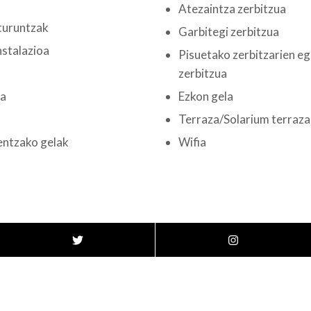
Atezaintza zerbitzua
turuntzak
Garbitegi zerbitzua
nstalazioa
Pisuetako zerbitzarien e
zerbitzua
ia
Ezkon gela
Terraza/Solarium terraza
entzako gelak
Wifia