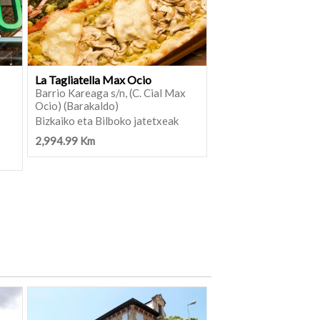
La Tagliatella Max Ocio
Barrio Kareaga s/n, (C. Cial Max
Ocio) (Barakaldo)
Bizkaiko eta Bilboko jatetxeak
2,994.99 Km