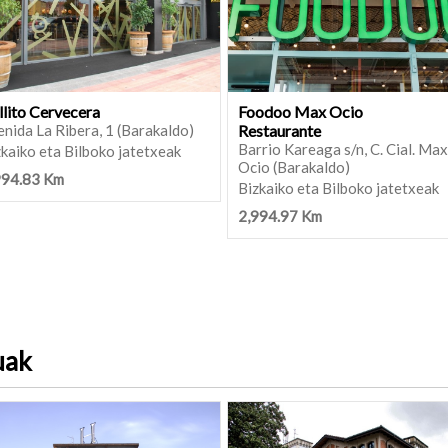
llito Cervecera
Foodoo Max Ocio
nida La Ribera, 1 (Barakaldo)
Restaurante
Barrio Kareaga s/n, C. Cial. Max
kaiko eta Bilboko jatetxeak
Ocio (Barakaldo)
994.83 Km
Bizkaiko eta Bilboko jatetxeak
2,994.97 Km
uak