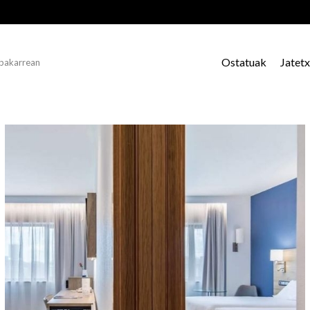
Ostatuak
Jatet
 bakarrean