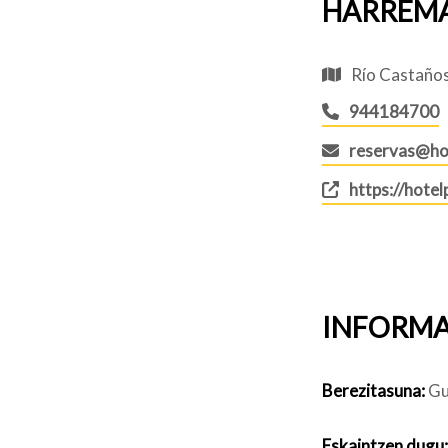
HARREM
Río Castaños 
944184700
reservas@ho
https://hote
INFORMA
Berezitasuna:
Gu
Eskaintzen dugu