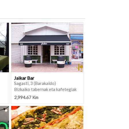
Jaikar Bar
Sagasti, 3 (Barakaldo)
Bizkaiko tabernak eta kafetegiak
2,994.67 Km