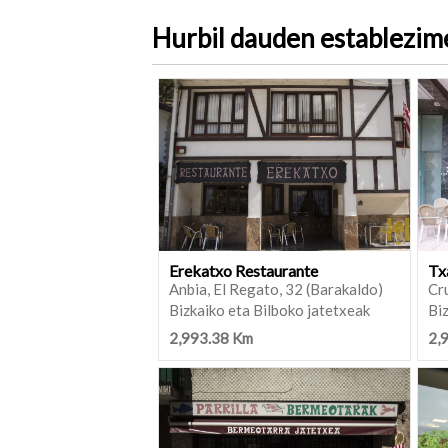
Hurbil dauden establezi
Erekatxo Restaurante
Tx
Anbia, El Regato, 32 (Barakaldo)
Cru
Bizkaiko eta Bilboko jatetxeak
Biz
2,993.38 Km
2,