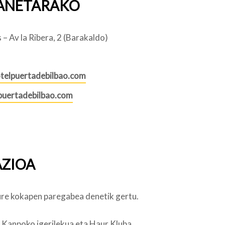
ANETARAKO
– Av la Ribera, 2 (Barakaldo)
telpuertadebilbao.com
lpuertadebilbao.com
ZIOA
re kokapen paregabea denetik gertu.
:
Kanpoko igerilekua eta Haur Kluba