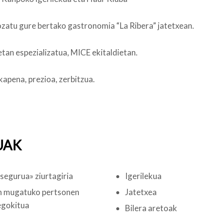
zatu gure bertako gastronomia “La Ribera” jatetxean.
etan espezializatua, MICE ekitaldietan.
apena, prezioa, zerbitzua.
UAK
segurua» ziurtagiria
Igerilekua
n mugatuko pertsonen
Jatetxea
egokitua
Bilera aretoak