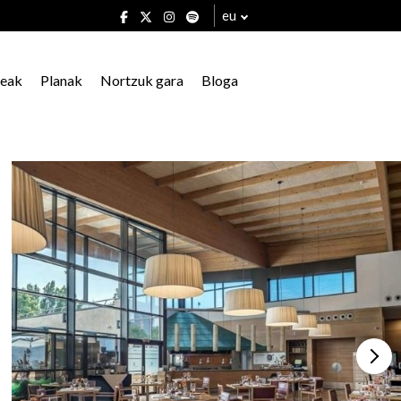
eu
xeak
Planak
Nortzuk gara
Bloga