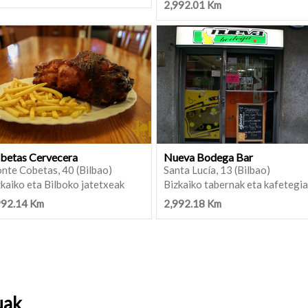
2,992.01 Km
betas Cervecera
Nueva Bodega Bar
nte Cobetas, 40 (Bilbao)
Santa Lucía, 13 (Bilbao)
kaiko eta Bilboko jatetxeak
Bizkaiko tabernak eta kafetegi
992.14 Km
2,992.18 Km
uak