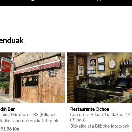
menduak
rdín Bar
Restaurante Ochoa
nida Miraflores, 83 (Bilbao)
Carretera Bilbao-Galdakao, 14
(Bilbao)
kaiko tabernak eta kafetegiak
Bizkaiko eta Bilboko jatetxeak
991.96 Km