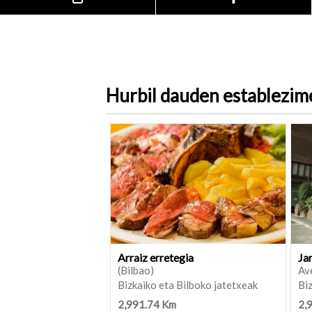
Hurbil dauden establezi
Arraiz erretegia
Ja
(Bilbao)
Ave
Bizkaiko eta Bilboko jatetxeak
Biz
2,991.74 Km
2,