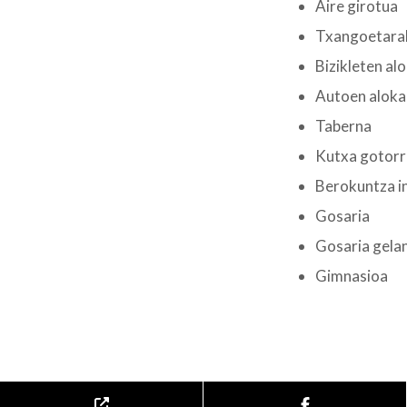
Aire girotua
Txangoetara
Bizikleten al
Autoen aloka
Taberna
Kutxa gotorr
Berokuntza i
Gosaria
Gosaria gela
Gimnasioa