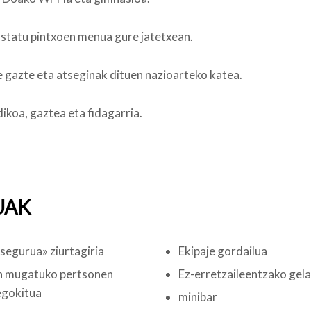
statu pintxoen menua gure jatetxean.
e gazte eta atseginak dituen nazioarteko katea.
ikoa, gaztea eta fidagarria.
UAK
segurua» ziurtagiria
Ekipaje gordailua
n mugatuko pertsonen
Ez-erretzaileentzako gel
egokitua
minibar