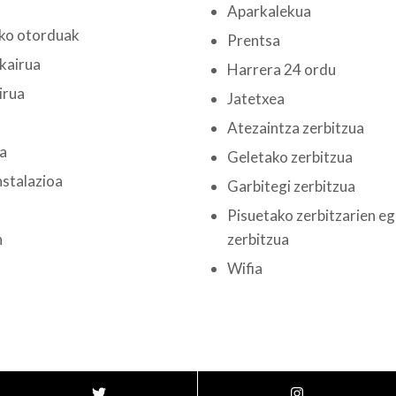
Aparkalekua
ko otorduak
Prentsa
okairua
Harrera 24 ordu
irua
Jatetxea
Atezaintza zerbitzua
a
Geletako zerbitzua
nstalazioa
Garbitegi zerbitzua
Pisuetako zerbitzarien e
n
zerbitzua
Wifia