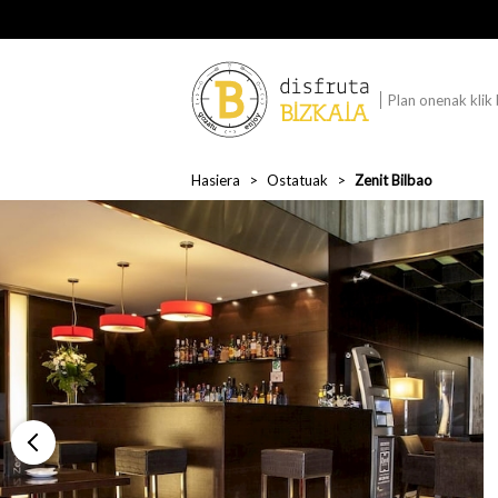
Plan onenak klik
Hasiera
Ostatuak
Zenit Bilbao