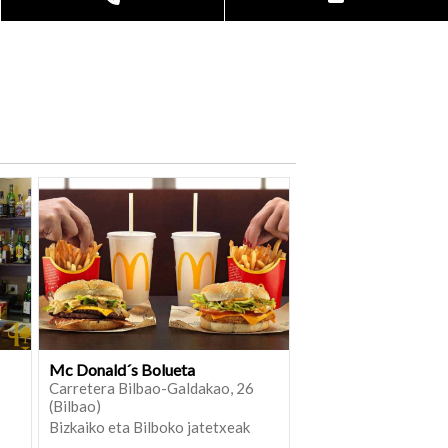
Mc Donald´s Bolueta
Carretera Bilbao-Galdakao, 26
(Bilbao)
Bizkaiko eta Bilboko jatetxeak