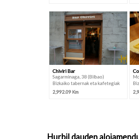
Chiviri Bar
Co
Sagarminaga, 38 (Bilbao)
Mo
Bizkaiko tabernak eta kafetegiak
Biz
2,992.09 Km
2,
Hurbil dauden alojamend