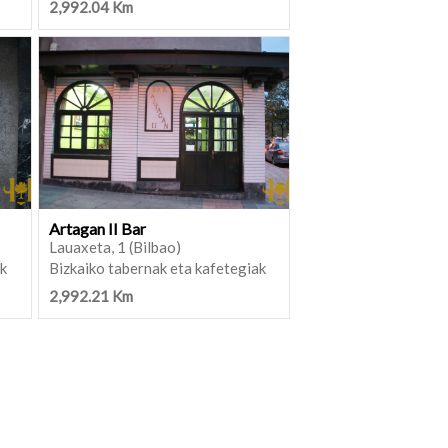
2,992.04 Km
Artagan II Bar
Lauaxeta, 1 (Bilbao)
ak
Bizkaiko tabernak eta kafetegiak
2,992.21 Km