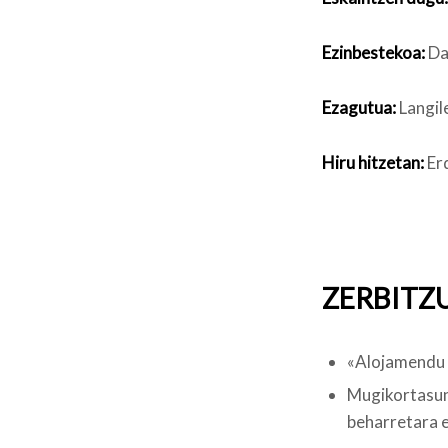
Ezinbestekoa:
Da
Ezagutua:
Langil
Hiru hitzetan:
Erd
ZERBITZ
«Alojamendu 
Mugikortasu
beharretara 