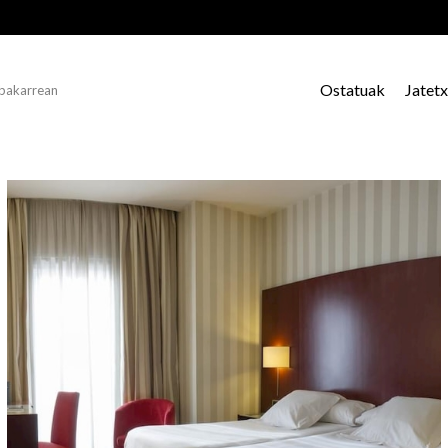
Ostatuak
Jatet
 bakarrean