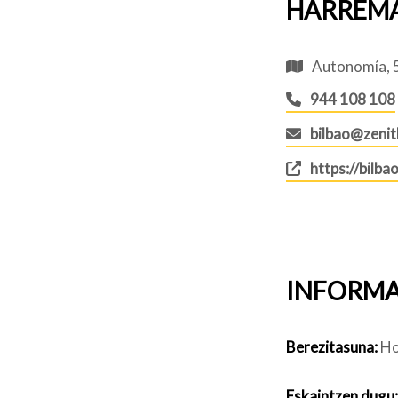
HARREM
Autonomía, 5
944 108 108
bilbao@zenit
https://bilba
INFORMA
Berezitasuna:
Ho
Eskaintzen dugu: