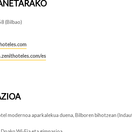
ANETARAKO
8 (Bilbao)
hoteles.com
o.zenithoteles.com/es
ZIOA
tel modernoa aparkalekua duena, Bilboren bihotzean (Indau
Doako Wi-Fia eta gimnasioa.