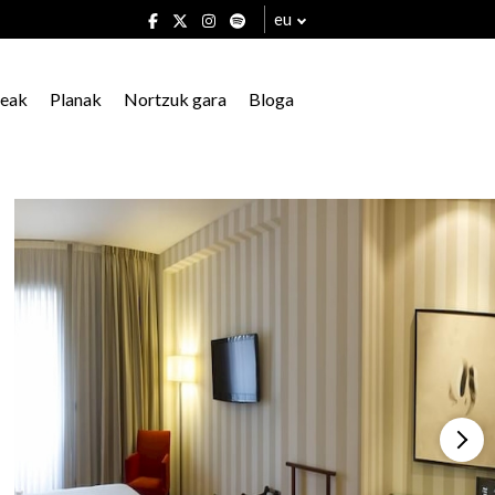
eu
xeak
Planak
Nortzuk gara
Bloga