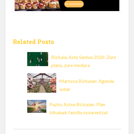
Related Posts
Bizkaia, Aste Santua 2026: Zure
plana, zure modura
Martxoa Bizkaian: Agenda
sutan
Pazko Astea Bizkaian: Plan
bikainak familia osoarentzat