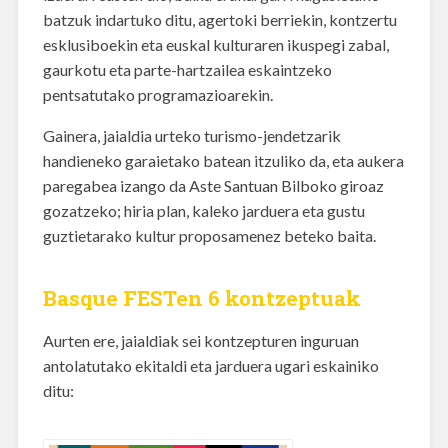
batzuk indartuko ditu, agertoki berriekin, kontzertu
esklusiboekin eta euskal kulturaren ikuspegi zabal,
gaurkotu eta parte-hartzailea eskaintzeko
pentsatutako programazioarekin.
Gainera, jaialdia urteko turismo-jendetzarik
handieneko garaietako batean itzuliko da, eta aukera
paregabea izango da Aste Santuan Bilboko giroaz
gozatzeko; hiria plan, kaleko jarduera eta gustu
guztietarako kultur proposamenez beteko baita.
Basque FESTen 6 kontzeptuak
Aurten ere, jaialdiak sei kontzepturen inguruan
antolatutako ekitaldi eta jarduera ugari eskainiko
ditu: