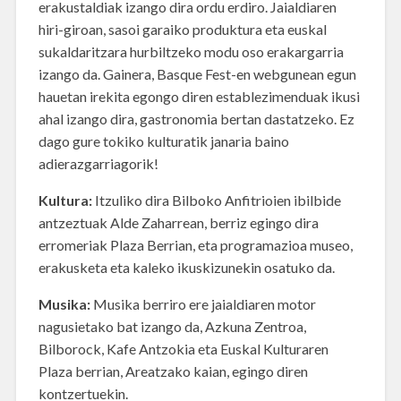
erakustaldiak izango dira ordu erdiro. Jaialdiaren
hiri-giroan, sasoi garaiko produktura eta euskal
sukaldaritzara hurbiltzeko modu oso erakargarria
izango da. Gainera, Basque Fest-en webgunean egun
hauetan irekita egongo diren establezimenduak ikusi
ahal izango dira, gastronomia bertan dastatzeko. Ez
dago gure tokiko kulturatik janaria baino
adierazgarriagorik!
Kultura:
Itzuliko dira Bilboko Anfitrioien ibilbide
antzeztuak Alde Zaharrean, berriz egingo dira
erromeriak Plaza Berrian, eta programazioa museo,
erakusketa eta kaleko ikuskizunekin osatuko da.
Musika:
Musika berriro ere jaialdiaren motor
nagusietako bat izango da, Azkuna Zentroa,
Bilborock, Kafe Antzokia eta Euskal Kulturaren
Plaza berrian, Areatzako kaian, egingo diren
kontzertuekin.