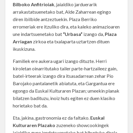
Bilboko Anfitrioiak
, jaialdiko jarduerarik
arrakastatsuenetako bat, Alde Zaharrean egingo
diren ibilbide antzeztuekin. Plaza Berriko
erromeriak ere itzuliko dira, eta kaleko animazioaren
une indartsuenetako bat
“Urbasa”
izango da,
Plaza
Arriagan
zirkoa eta txalaparta uztartzen dituen
ikuskizuna.
Familiek ere aukera ugari izango dituzte. Herri
kiroletan oinarritutako tailer parte-hartzaileez gain,
batel-irteerak izango dira itsasadarrean zehar Pio
Barojako pantalanetik abiatuta, eta Gargantua ere
egongo da Euskal Kulturaren Plazan; umeekin planak
bilatzen badituzu, inoiz huts egiten ez duen klasiko
horietako bat da.
Eta, jakina, gastronomia ez da faltako.
Euskal
Kulturaren Plazako
zuzeneko showcookingek
jaialdiko gune jendetsuenetako bat bihurtuko direla