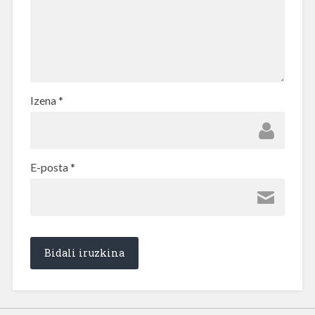
Izena
*
E-posta
*