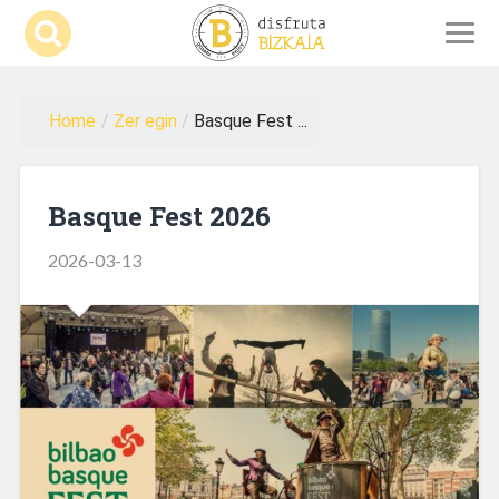
Home
/
Zer egin
/
Basque Fest ...
Basque Fest 2026
2026-03-13