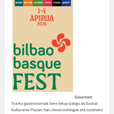
Gourmet:
Tokiko gastronomiak bere lekua izango du Euskal
Kulturaren Plazan; han, showcookingak eta zuzeneko