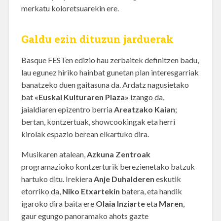
merkatu koloretsuarekin ere.
Galdu ezin dituzun jarduerak
Basque FESTen edizio hau zerbaitek definitzen badu,
lau egunez hiriko hainbat gunetan plan interesgarriak
banatzeko duen gaitasuna da. Ardatz nagusietako
bat
«Euskal Kulturaren Plaza»
izango da,
jaialdiaren epizentro berria
Areatzako Kaian
;
bertan, kontzertuak, showcookingak eta herri
kirolak espazio berean elkartuko dira.
Musikaren atalean,
Azkuna Zentroak
programazioko kontzerturik berezienetako batzuk
hartuko ditu. Irekiera
Anje Duhalderen
eskutik
etorriko da,
Niko Etxartekin
batera, eta handik
igaroko dira baita ere
Olaia Inziarte
eta
Maren
,
gaur egungo panoramako ahots gazte