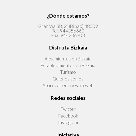
¿Dónde estamos?
Gran Vía 38, 2º (Bilbao) 48009
Tel:
944356660
Fax:
944236703
Disfruta Bizkaia
Alojamientos en Bizkaia
Establecimientos en Bizkaia
Turismo
Quiénes somos
Aparecer en nuestra web
Redes sociales
Twitter
Facebook
Instagram
Iniciativa