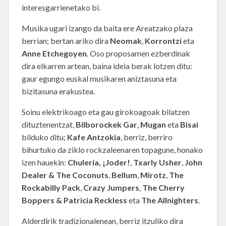
interesgarrienetako bi.
Musika ugari izango da baita ere Areatzako plaza
berrian; bertan ariko dira
Neomak
,
Korrontzi
eta
Anne Etchegoyen
. Oso proposamen ezberdinak
dira elkarren artean, baina ideia berak lotzen ditu:
gaur egungo euskal musikaren aniztasuna eta
bizitasuna erakustea.
Soinu elektrikoago eta gau girokoagoak bilatzen
dituztenentzat,
Bilborockek
Gar
,
Mugan
eta
Bisai
bilduko ditu;
Kafe Antzokia
, berriz, berriro
bihurtuko da ziklo rockzaleenaren topagune, honako
izen hauekin:
Chulería, ¡Joder!
,
Txarly Usher
,
John
Dealer & The Coconuts
,
Bellum
,
Mirotz
,
The
Rockabilly Pack
,
Crazy Jumpers
,
The Cherry
Boppers & Patricia Reckless
eta
The Allnighters
.
Alderdirik tradizionalenean, berriz itzuliko dira