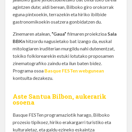
agintzen dute; aldi berean, Bilboko giro orokorrak
eguna pintxoekin, terrazekin eta hiriko ibilbide
gastronomikoekin osatzera gonbidatzen du.
Zinemaren atalean,
“Gaua”
filmaren proiekzioa
Sala
BBKn
hitzordu nagusietako bat izango da, euskal
mitologiaren iruditerian murgildu nahi dutenentzat,
tokiko folklorearekin estuki lotutako proposamen
zinematografiko zaindu eta ilun baten bidez.
Programa osoa
Basque FESTen webgunean
kontsulta dezakezu.
Aste Santua Bilbon, aukerarik
osoena
Basque FESTen programaziotik harago, Bilboko
prozesio tipikoez, hiriko erakargarri turistiko eta
kulturaletaz, eta galdu ezineko eskaintza