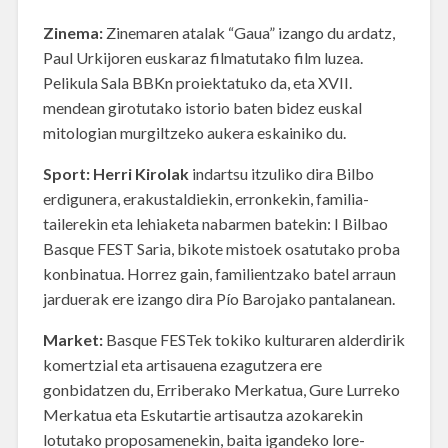
Zinema:
Zinemaren atalak “Gaua” izango du ardatz,
Paul Urkijoren euskaraz filmatutako film luzea.
Pelikula Sala BBKn proiektatuko da, eta XVII.
mendean girotutako istorio baten bidez euskal
mitologian murgiltzeko aukera eskainiko du.
Sport:
Herri Kirolak
indartsu itzuliko dira Bilbo
erdigunera, erakustaldiekin, erronkekin, familia-
tailerekin eta lehiaketa nabarmen batekin: I Bilbao
Basque FEST Saria, bikote mistoek osatutako proba
konbinatua. Horrez gain, familientzako batel arraun
jarduerak ere izango dira Pío Barojako pantalanean.
Market:
Basque FESTek tokiko kulturaren alderdirik
komertzial eta artisauena ezagutzera ere
gonbidatzen du, Erriberako Merkatua, Gure Lurreko
Merkatua eta Eskutartie artisautza azokarekin
lotutako proposamenekin, baita igandeko lore-