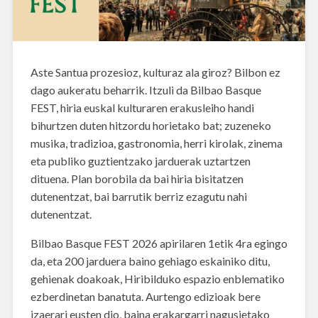
Aste Santua prozesioz, kulturaz ala giroz? Bilbon ez
dago aukeratu beharrik. Itzuli da Bilbao Basque
FEST, hiria euskal kulturaren erakusleiho handi
bihurtzen duten hitzordu horietako bat; zuzeneko
musika, tradizioa, gastronomia, herri kirolak, zinema
eta publiko guztientzako jarduerak uztartzen
dituena. Plan borobila da bai hiria bisitatzen
dutenentzat, bai barrutik berriz ezagutu nahi
dutenentzat.
Bilbao Basque FEST 2026 apirilaren 1etik 4ra egingo
da, eta 200 jarduera baino gehiago eskainiko ditu,
gehienak doakoak, Hiribilduko espazio enblematiko
ezberdinetan banatuta. Aurtengo edizioak bere
izaerari eusten dio, baina erakargarri nagusietako