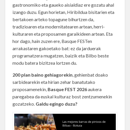
gastronomiko eta gaueko aisialdiaz ere gozatu ahal
izango duzu. Egun horietan, Hiribildua bisitarien eta
bertakoen arteko topagune bihurtzen da,
tradizioaren eta modernitatearen artean, herri-
kulturaren eta proposamen garaikideen artean. Eta
hor dago, hain zuzen ere, Basque FESTen
arrakastaren gakoetako bat: ez da jarduerak
programatzera mugatzen, baizik eta Bilbo beste
modu batera bizitzea lortzen du.
200 plan baino gehiagorekin
, gehienbat doako
sarbidearekin eta hirian zehar banatutako
proposamenekin,
Basque FEST 2026
aukera
paregabea da euskal kulturaz bost zentzumenekin
gozatzeko.
Galdu egingo duzu?