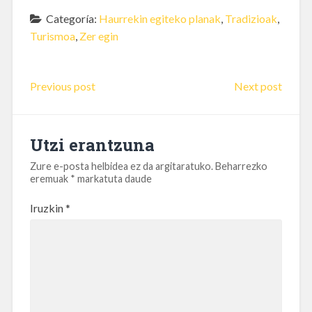
Categoría:
Haurrekin egiteko planak
,
Tradizioak
,
Turismoa
,
Zer egin
Previous post
Next post
Utzi erantzuna
Zure e-posta helbidea ez da argitaratuko.
Beharrezko
eremuak
*
markatuta daude
Iruzkin
*