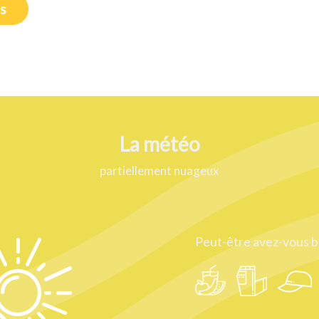
ts
La météo
partiellement nuageux
Peut-être avez-vous b