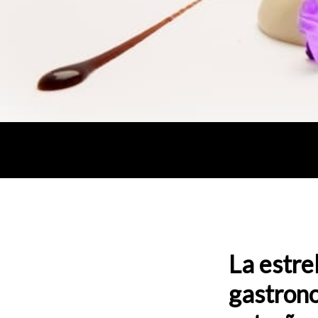
La estre
gastrono