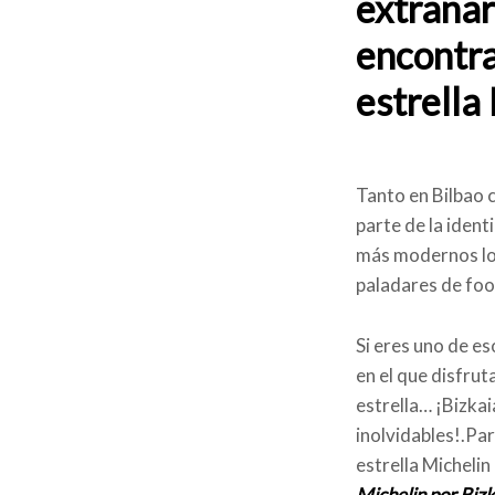
extrañar
encontra
estrella 
Tanto en Bilbao c
parte de la ident
más modernos loca
paladares de foo
Si eres uno de e
en el que disfrut
estrella… ¡Bizka
inolvidables!.Pa
estrella Michelin
Michelin por Bizk