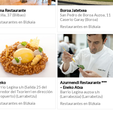
na Restaurante
Boroa Jatetxea
illa, 37 (Bilbao)
San Pedro de Boroa Auzoa, 11
Caserio Garay (Boroa)
staurantes en Bizkaia
Restaurantes en Bizkaia
eko
Azurmendi Restaurante ***
rio Legina s/n (Salida 25 del
– Eneko Atxa
redor del Txorierri en dirección
Barrio Legina auzoa s/n
ropuerto) (Larrabetzu)
(Larrabezúa) (Larrabetzu)
staurantes en Bizkaia
Restaurantes en Bizkaia