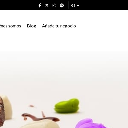
es
énes somos
Blog
Añade tu negocio