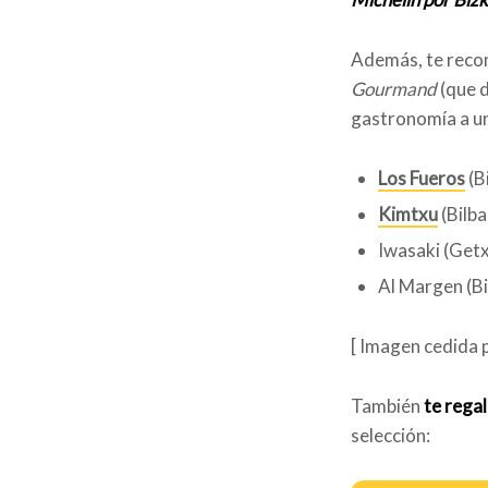
Además, te recom
Gourmand
(que 
gastronomía a un
Los Fueros
(B
Kimtxu
(Bilba
Iwasaki (Get
Al Margen (Bi
[ Imagen cedida 
También
te regal
selección: