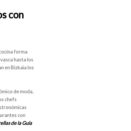
os con
 cocina forma
 vasca hasta los
n en Bizkaia los
onómico de moda,
os chefs
gastronómicas
aurantes con
rellas de la Guía