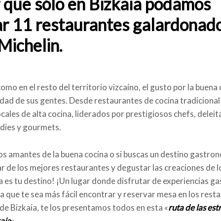
 que sólo en Bizkaia podamos
r 11 restaurantes galardonad
Michelin.
omo en el resto del territorio vizcaíno, el gusto por la buena
idad de sus gentes. Desde restaurantes de cocina tradicional
les de alta cocina, liderados por prestigiosos chefs, deleita
dies y gourmets.
sos amantes de la buena cocina o si buscas un destino gastr
ar de los mejores restaurantes y degustar las creaciones de l
ia es tu destino! ¡Un lugar donde disfrutar de experiencias 
ra que te sea más fácil encontrar y reservar mesa en los rest
 de Bizkaia, te los presentamos todos en esta «
ruta de las est
aia
«.