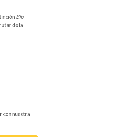
tinción
Bib
rutar de la
r con nuestra