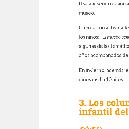
Itsasmuseum organiza mu
museo.
Cuenta con actividade
los niños:
“El museo segú
algunas de las temáti
años acompañados de un
En invierno, además, e
niños de 4 a 10 años
3.
Los colum
infantil de