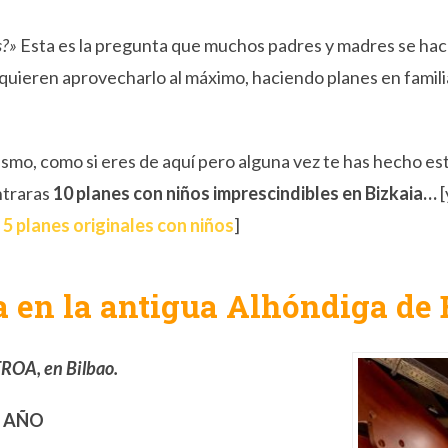
s?»
Esta es la pregunta que muchos padres y madres se hace
quieren aprovecharlo al máximo, haciendo planes en familia
urismo, como si eres de aquí pero alguna vez te has hecho 
ntraras
10 planes con niños imprescindibles en Bizkaia…
[
t
5 planes originales con niños
]
 en la antigua Alhóndiga de 
OA, en Bilbao.
L AÑO