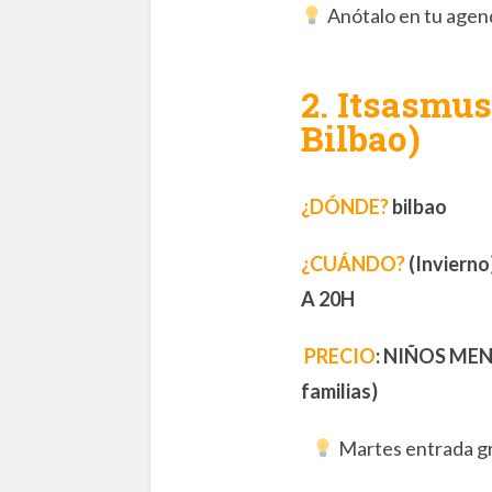
Anótalo en tu agenda
2.
Itsasmus
Bilbao)
¿DÓNDE?
bilbao
¿CUÁNDO?
(Invierno
A 20H
PRECIO
:
NIÑOS MENOR
familias)
Martes entrada gra