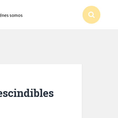
énes somos
escindibles