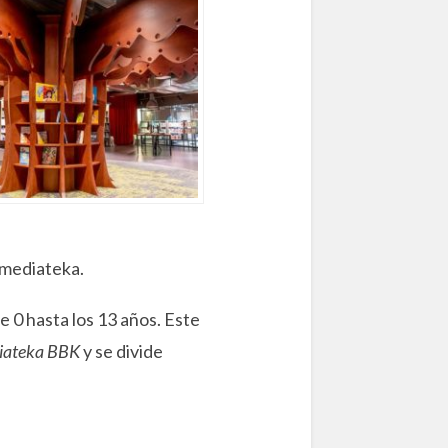
u mediateka.
e 0 hasta los 13 años. Este
iateka BBK
y se divide