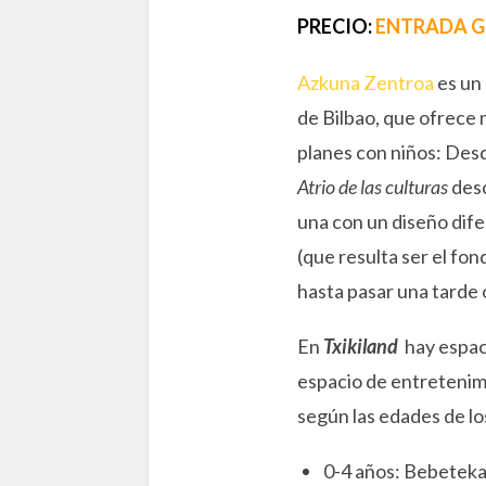
PRECIO:
ENTRADA G
Azkuna Zentroa
es un 
de Bilbao, que ofrece 
planes con niños: Desd
Atrio de las culturas
desc
una con un diseño dife
(que resulta ser el fon
hasta pasar una tarde
En
Txikiland
hay espaci
espacio de entretenimi
según las edades de lo
0-4 años: Bebetek