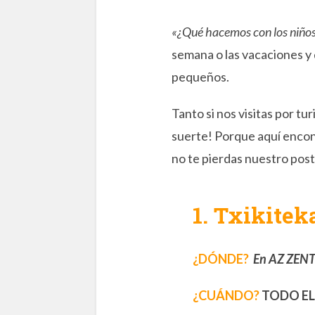
«¿Qué hacemos con los niño
semana o las vacaciones y 
pequeños.
Tanto si nos visitas por t
suerte! Porque aquí enco
no te pierdas nuestro pos
1.
Txikiteka
¿DÓNDE?
En AZ ZENTR
¿CUÁNDO?
TODO E